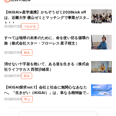
【IKIGAI×産学連携】かちぞうゼミ2026kick off
は、近畿大学 横山ゼミとマッチングで事業がスター
ト！！
2026/07/29
つながる
すべては地球の未来のために、命を使い切る循環の
旅（株式会社スター・フローレス 星子桜文）
2026/07/09
知る
消せない十字架を抱いて、ある道を生きる（株式会
社ライフサカス 西部沙緒里）
2026/07/01
知る
【IKIGAI探求vol.1】会社と社会に無関心なあなた
へ。「生きがい（IKIGAI）」は、単なる精神論では
ない理由
2026/02/04
学ぶ