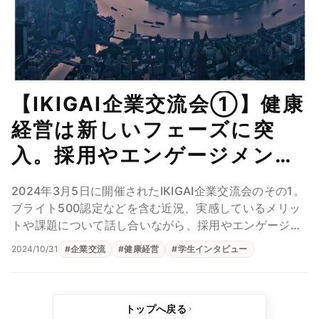
【IKIGAI企業交流会①】健康
経営は新しいフェーズに突
入。採用やエンゲージメント
向上などに活かす時が来た
2024年3月5日に開催されたIKIGAI企業交流会のその1。
ブライト500認定などを含む近況、実感しているメリッ
トや課題について話し合いながら、採用やエンゲージメ
ントの向上など健康経営をいかに企業経...
2024/10/31
#
企業交流
#
健康経営
#
学生インタビュー
トップへ戻る