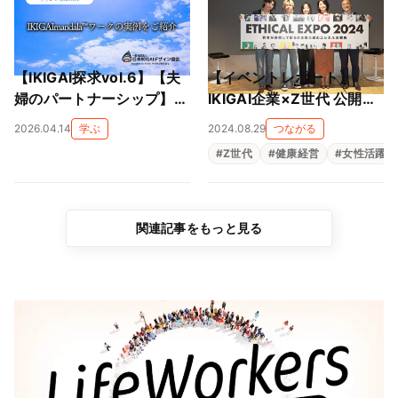
【IKIGAI探求vol.6】【夫
【イベントレポート】
婦のパートナーシップ】正
IKIGAI企業×Z世代 公開リ
反対の二人が「IKIGAI（生
バースメンタリング「女性
2026.04.14
学ぶ
2024.08.29
つながる
きがい）mandala」で相
従業員の比率を高めるには
#
Z世代
#
健康経営
#
女性活躍
互理解を深める対話セッ
どうすればいい？（都築電
ション実例
気）」
関連記事をもっと見る