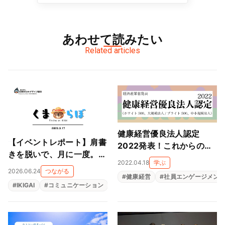
あわせて読みたい
Related articles
健康経営優良法人認定
【イベントレポート】肩書
2022発表！これからの健
きを脱いで、月に一度。
康経営とは
2022.04.18
学ぶ
──オンライン交流会「く
2026.06.24
つながる
#
健康経営
#
社員エンゲージメン
まらぼ IKIGAI研究会」っ
#
IKIGAI
#
コミュニケーション
#
コミュニティ
#
共創コミュニティ
てこんな場所