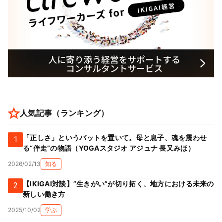
人気記事（ランキング）
「正しさ」というバットを置いて。母と息子、魂を震わせ
1
る“伴走”の物語（YOGAスタジオ アジュナ 長又みほ）
2026/02/13
知る
【IKIGAI対談】”生きがい”が切り拓く、地方における未来の
2
新しい働き方
2025/10/02
学ぶ