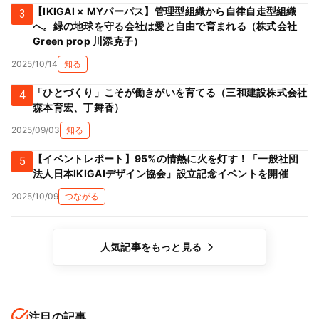
【IKIGAI × MYパーパス】管理型組織から自律自走型組織
3
へ。緑の地球を守る会社は愛と自由で育まれる（株式会社
Green prop 川添克子）
2025/10/14
知る
「ひとづくり」こそが働きがいを育てる（三和建設株式会社
4
森本育宏、丁舞香）
2025/09/03
知る
【イベントレポート】95%の情熱に火を灯す！「一般社団
5
法人日本IKIGAIデザイン協会」設立記念イベントを開催
2025/10/09
つながる
人気記事をもっと見る
注目の記事