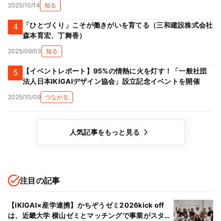
2025/10/14
知る
「ひとづくり」こそが働きがいを育てる（三和建設株式会社
4
森本育宏、丁舞香）
2025/09/03
知る
【イベントレポート】95%の情熱に火を灯す！「一般社団
5
法人日本IKIGAIデザイン協会」設立記念イベントを開催
2025/10/09
つながる
人気記事をもっと見る
注目の記事
【IKIGAI×産学連携】かちぞうゼミ2026kick off
は、近畿大学 横山ゼミとマッチングで事業がスター