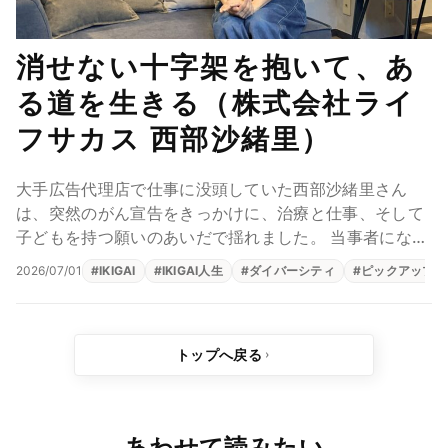
消せない十字架を抱いて、あ
る道を生きる（株式会社ライ
フサカス 西部沙緒里）
大手広告代理店で仕事に没頭していた西部沙緒里さん
は、突然のがん宣告をきっかけに、治療と仕事、そして
子どもを持つ願いのあいだで揺れました。 当事者になっ
て初めて知った孤独は、やがて「UMU」というWEB...
2026/07/01
#
IKIGAI
#
IKIGAI人生
#
ダイバーシティ
#
ピックアップ
トップへ戻る
あわせて読みたい