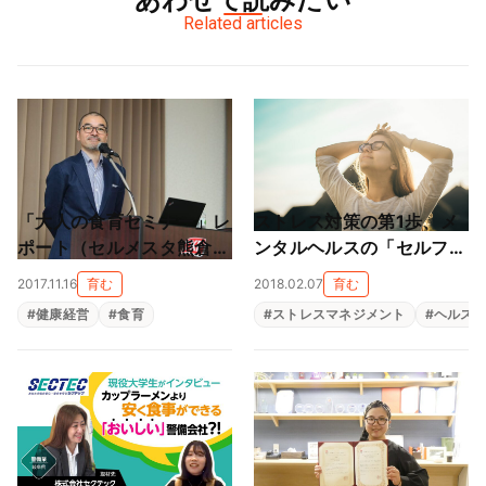
Related articles
「大人の食育セミナー」レ
ストレス対策の第1歩、メ
ポート（セルメスタ熊倉登
ンタルヘルスの「セルフケ
壇）
ア」とは
2017.11.16
育む
2018.02.07
育む
#
健康経営
#
食育
#
ストレスマネジメント
#
ヘルス