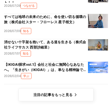
ト！！
2026/07/29
つながる
すべては地球の未来のために、命を使い切る循環の
旅（株式会社スター・フローレス 星子桜文）
2026/07/09
知る
消せない十字架を抱いて、ある道を生きる（株式会
社ライフサカス 西部沙緒里）
2026/07/01
知る
【IKIGAI探求vol.1】会社と社会に無関心なあなた
へ。「生きがい（IKIGAI）」は、単なる精神論では
ない理由
2026/02/04
学ぶ
注目の記事をもっと見る