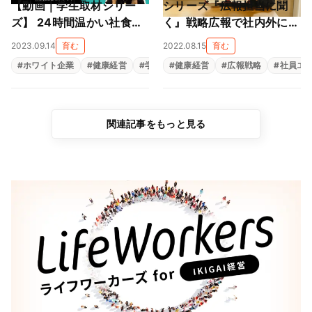
【動画｜学生取材シリー
シリーズ『広報担当に聞
ズ】 24時間温かい社食は
く』戦略広報で社内外に効
社員を癒やす安心の場
果的な情報発信（ファイブ
2023.09.14
育む
2022.08.15
育む
（Vol.13 株式会社セク
グループ）
#
ホワイト企業
#
健康経営
#
学生インタビュー
#
健康経営
#
#
広報戦略
就活
#
社員エ
テック）
関連記事をもっと見る