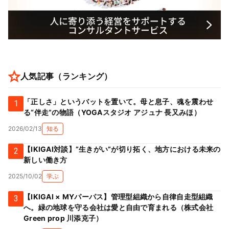
人気記事（ランキング）
「正しさ」というバットを置いて。母と息子、魂を震わせ
1
る“伴走”の物語（YOGAスタジオ アジュナ 長又みほ）
2026/02/13
知る
【IKIGAI対談】”生きがい”が切り拓く、地方における未来の
2
新しい働き方
2025/10/02
学ぶ
【IKIGAI × MYパーパス】管理型組織から自律自走型組織
3
へ。緑の地球を守る会社は愛と自由で育まれる（株式会社
Green prop 川添克子）