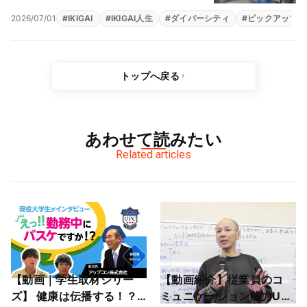
2026/07/01
#
IKIGAI
#
IKIGAI人生
#
ダイバーシティ
#
ピックアップ
トップへ戻る
あわせて読みたい
Related articles
【動画｜学生取材シリー
【動画紹介】従業員のコ
ズ】 健康は伝播する！？
ミュニケーション能力UP