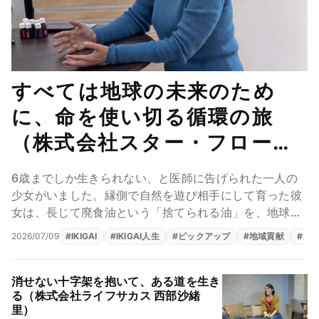
すべては地球の未来のため
に、命を使い切る循環の旅
（株式会社スター・フローレ
ス 星子桜文）
6歳までしか生きられない、と医師に告げられた一人の
少女がいました。縁側で自然を遊び相手にして育った彼
女は、長じて廃食油という「捨てられる油」を、地球を
傷めない燃料へと生まれ変わらせる仕事に身を投じま
2026/07/09
#
IKIGAI
#
IKIGAI人生
#
ピックアップ
#
地域貢献
#
源
す...
消せない十字架を抱いて、ある道を生き
る（株式会社ライフサカス 西部沙緒
里）