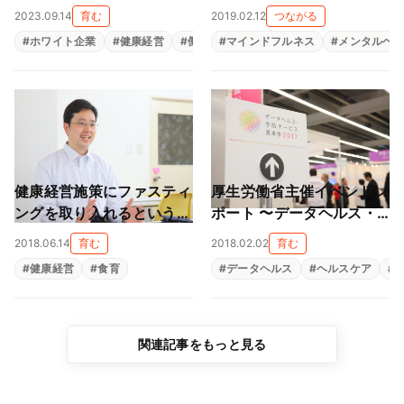
勤務中の独自文化 （Vol.8
と生産性向上のためのマイ
2023.09.14
育む
2019.02.12
つながる
アップコン株式会社）
ンドフルネスセミナー
#
ホワイト企業
#
健康経営
#
働きがい
#
マインドフルネス
#
就活
#
メンタルヘ
健康経営施策にファスティ
厚生労働省主催イベントレ
ングを取り入れるという選
ポート 〜データヘルス・
択（株式会社ファイブグ
予防サービス見本市
2018.06.14
育む
2018.02.02
育む
ループ）
2017〜
#
健康経営
#
食育
#
データヘルス
#
ヘルスケア
#
関連記事をもっと見る