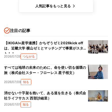
人気記事をもっと見る
注目の記事
【IKIGAI×産学連携】かちぞうゼミ2026kick off
は、近畿大学 横山ゼミとマッチングで事業がスター
ト！！
2026/07/29
つながる
すべては地球の未来のために、命を使い切る循環の
旅（株式会社スター・フローレス 星子桜文）
2026/07/09
知る
消せない十字架を抱いて、ある道を生きる（株式会
社ライフサカス 西部沙緒里）
2026/07/01
知る