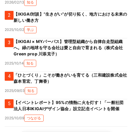
2026/02/13
知る
【IKIGAI対談】”生きがい”が切り拓く、地方における未来の
2
新しい働き方
2025/10/02
学ぶ
【IKIGAI × MYパーパス】管理型組織から自律自走型組織
3
へ。緑の地球を守る会社は愛と自由で育まれる（株式会社
Green prop 川添克子）
2025/10/14
知る
「ひとづくり」こそが働きがいを育てる（三和建設株式会社
4
森本育宏、丁舞香）
2025/09/03
知る
【イベントレポート】95%の情熱に火を灯す！「一般社団
5
法人日本IKIGAIデザイン協会」設立記念イベントを開催
2025/10/09
つながる