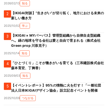
2026/02/13
知る
【IKIGAI対談】”生きがい”が切り拓く、地方における未来の
2
新しい働き方
2025/10/02
学ぶ
【IKIGAI × MYパーパス】管理型組織から自律自走型組織
3
へ。緑の地球を守る会社は愛と自由で育まれる（株式会社
Green prop 川添克子）
2025/10/14
知る
「ひとづくり」こそが働きがいを育てる（三和建設株式会社
4
森本育宏、丁舞香）
2025/09/03
知る
【イベントレポート】95%の情熱に火を灯す！「一般社団
5
法人日本IKIGAIデザイン協会」設立記念イベントを開催
2025/10/09
つながる