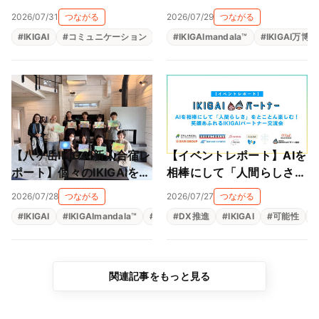
のか──くまらぼ IKIGAI研
は、近畿大学 横山ゼミと
2026/07/31
つながる
2026/07/29
つながる
究会・5月の夜の対話
マッチングで事業がスター
#
IKIGAI
#
コミュニケーション
#
共創コミュニティ
#
IKIGAImandala™
#
生きがい
#
IKIGAI万博
ト！！
【八ヶ岳IKIGAI新人合宿レ
【イベントレポート】AIを
ポート】個々のIKIGAIを、
相棒にして「人間らしさ」
会社のパーパスとつなぐ。
をとことん楽しむ！笑顔あ
2026/07/28
つながる
2026/07/27
つながる
仲間とともに、自分の軸に
ふれるIKIGAIパートナー交
#
IKIGAI
#
IKIGAImandala™
#
人材育成
#
DX推進
#
存在意義
#
IKIGAI
#
生きがい
#
可能性
#
#
出会った2日間
流会
関連記事をもっと見る