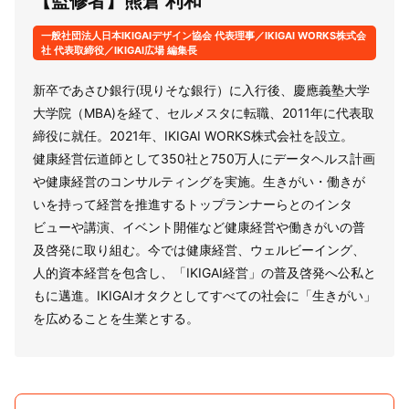
【監修者】熊倉 利和
一般社団法人日本IKIGAIデザイン協会 代表理事／IKIGAI WORKS株式会
社 代表取締役／IKIGAI広場 編集長
新卒であさひ銀行(現りそな銀行）に入行後、慶應義塾大学
大学院（MBA)を経て、セルメスタに転職、2011年に代表取
締役に就任。2021年、IKIGAI WORKS株式会社を設立。
健康経営伝道師として350社と750万人にデータヘルス計画
や健康経営のコンサルティングを実施。生きがい・働きが
いを持って経営を推進するトップランナーらとのインタ
ビューや講演、イベント開催など健康経営や働きがいの普
及啓発に取り組む。今では健康経営、ウェルビーイング、
人的資本経営を包含し、「IKIGAI経営」の普及啓発へ公私と
もに邁進。IKIGAIオタクとしてすべての社会に「生きがい」
を広めることを生業とする。