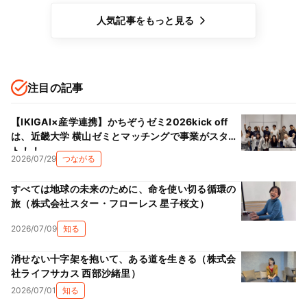
人気記事をもっと見る
注目の記事
【IKIGAI×産学連携】かちぞうゼミ2026kick off
は、近畿大学 横山ゼミとマッチングで事業がスター
ト！！
2026/07/29
つながる
すべては地球の未来のために、命を使い切る循環の
旅（株式会社スター・フローレス 星子桜文）
2026/07/09
知る
消せない十字架を抱いて、ある道を生きる（株式会
社ライフサカス 西部沙緒里）
2026/07/01
知る