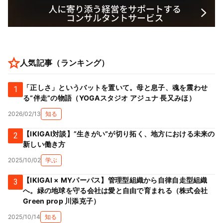
人気記事（ランキング）
「正しさ」というバットを置いて。母と息子、魂を震わせ
1
る“伴走”の物語（YOGAスタジオ アジュナ 長又みほ）
2026/02/13
知る
【IKIGAI対談】”生きがい”が切り拓く、地方における未来の
2
新しい働き方
2025/10/02
学ぶ
【IKIGAI × MYパーパス】管理型組織から自律自走型組織
3
へ。緑の地球を守る会社は愛と自由で育まれる（株式会社
Green prop 川添克子）
2025/10/14
知る