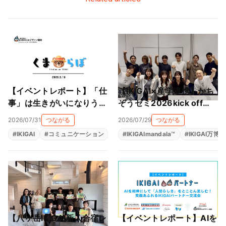
【イベントレポート】「仕
【IKIGAI×産学連携】かち
事」は生きがいになりうる
ぞうゼミ2026kick off
のか──くまらぼ IKIGAI研
は、近畿大学 横山ゼミと
2026/07/31
つながる
2026/07/29
つながる
究会・5月の夜の対話
マッチングで事業がスター
#
IKIGAI
#
コミュニケーション
#
共創コミュニティ
#
IKIGAImandala™
#
生きがい
#
IKIGAI万博
ト！！
【八ヶ岳IKIGAI新人合宿レ
【イベントレポート】AIを