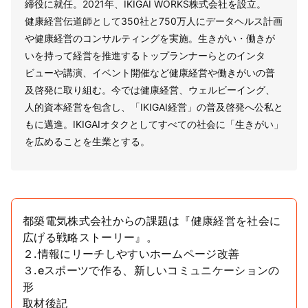
締役に就任。2021年、IKIGAI WORKS株式会社を設立。
健康経営伝道師として350社と750万人にデータヘルス計画
や健康経営のコンサルティングを実施。生きがい・働きが
いを持って経営を推進するトップランナーらとのインタ
ビューや講演、イベント開催など健康経営や働きがいの普
及啓発に取り組む。今では健康経営、ウェルビーイング、
人的資本経営を包含し、「IKIGAI経営」の普及啓発へ公私と
もに邁進。IKIGAIオタクとしてすべての社会に「生きがい」
を広めることを生業とする。
都築電気株式会社からの課題は『健康経営を社会に
広げる戦略ストーリー』。
２.情報にリーチしやすいホームページ改善
３.eスポーツで作る、新しいコミュニケーションの
形
取材後記