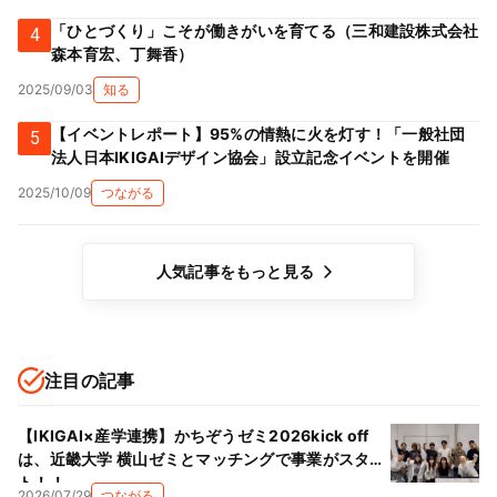
「ひとづくり」こそが働きがいを育てる（三和建設株式会社
4
森本育宏、丁舞香）
2025/09/03
知る
【イベントレポート】95%の情熱に火を灯す！「一般社団
5
法人日本IKIGAIデザイン協会」設立記念イベントを開催
2025/10/09
つながる
人気記事をもっと見る
注目の記事
【IKIGAI×産学連携】かちぞうゼミ2026kick off
は、近畿大学 横山ゼミとマッチングで事業がスター
ト！！
2026/07/29
つながる