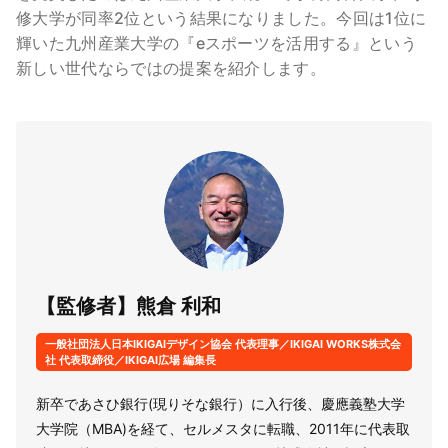
修大学が同率2位という結果になりました。今回は1位に
輝いた九州産業大学の『eスポーツを活用する』という
新しい世代ならではの提案を紹介します。
【監修者】熊倉 利和
一般社団法人日本IKIGAIデザイン協会 代表理事／IKIGAI WORKS株式会
社 代表取締役／IKIGAI広場 編集長
新卒であさひ銀行(現りそな銀行）に入行後、慶應義塾大学
大学院（MBA)を経て、セルメスタに転職、2011年に代表取