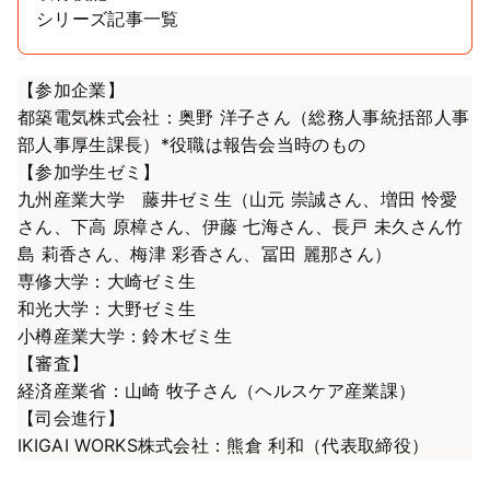
シリーズ記事一覧
【参加企業】
都築電気株式会社：奥野 洋子さん（総務人事統括部人事
部人事厚生課長）*役職は報告会当時のもの
【参加学生ゼミ】
九州産業大学 藤井ゼミ生（山元 崇誠さん、増田 怜愛
さん、下高 原樟さん、伊藤 七海さん、長戸 未久さん竹
島 莉香さん、梅津 彩香さん、冨田 麗那さん）
専修大学：大崎ゼミ生
和光大学：大野ゼミ生
小樽産業大学：鈴木ゼミ生
【審査】
経済産業省：山崎 牧子さん（ヘルスケア産業課）
【司会進行】
IKIGAI WORKS株式会社：熊倉 利和（代表取締役）