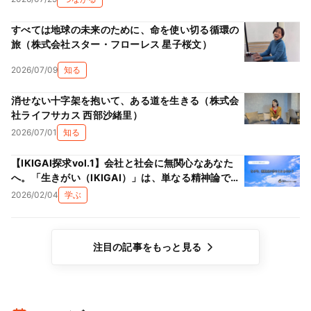
すべては地球の未来のために、命を使い切る循環の
旅（株式会社スター・フローレス 星子桜文）
2026/07/09
知る
消せない十字架を抱いて、ある道を生きる（株式会
社ライフサカス 西部沙緒里）
2026/07/01
知る
【IKIGAI探求vol.1】会社と社会に無関心なあなた
へ。「生きがい（IKIGAI）」は、単なる精神論では
ない理由
2026/02/04
学ぶ
注目の記事をもっと見る