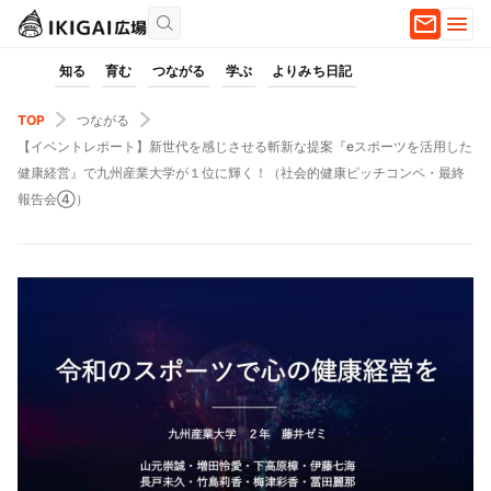
知る
育む
つながる
学ぶ
よりみち日記
TOP
つながる
【イベントレポート】新世代を感じさせる斬新な提案『eスポーツを活用した
健康経営』で九州産業大学が１位に輝く！（社会的健康ピッチコンペ・最終
報告会④）