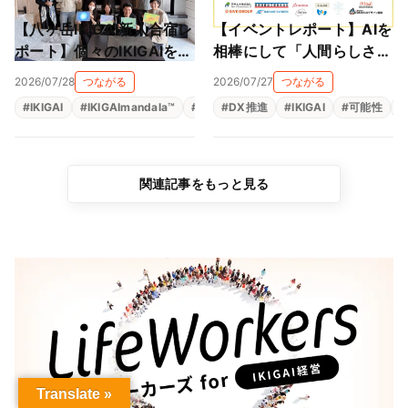
【八ヶ岳IKIGAI新人合宿レ
【イベントレポート】AIを
ポート】個々のIKIGAIを、
相棒にして「人間らしさ」
会社のパーパスとつなぐ。
をとことん楽しむ！笑顔あ
2026/07/28
つながる
2026/07/27
つながる
仲間とともに、自分の軸に
ふれるIKIGAIパートナー交
#
IKIGAI
#
IKIGAImandala™
#
人材育成
#
DX推進
#
存在意義
#
IKIGAI
#
生きがい
#
可能性
#
#
出会った2日間
流会
関連記事をもっと見る
Translate »