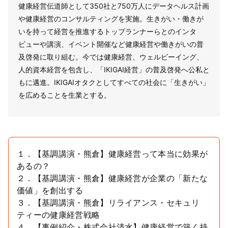
健康経営伝道師として350社と750万人にデータヘルス計画
や健康経営のコンサルティングを実施。生きがい・働きが
いを持って経営を推進するトップランナーらとのインタ
ビューや講演、イベント開催など健康経営や働きがいの普
及啓発に取り組む。今では健康経営、ウェルビーイング、
人的資本経営を包含し、「IKIGAI経営」の普及啓発へ公私と
もに邁進。IKIGAIオタクとしてすべての社会に「生きがい」
を広めることを生業とする。
１．【基調講演・熊倉】健康経営って本当に効果が
あるの？
２．【基調講演・熊倉】健康経営が企業の「新たな
価値」を創出する
３．【基調講演・熊倉】リライアンス・セキュリ
ティーの健康経営戦略
４．【事例紹介・株式会社清水】健康経営で築く持