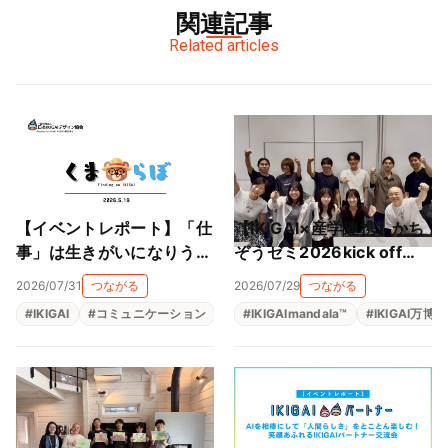
関連記事
Related articles
【イベントレポート】「仕
【IKIGAI×産学連携】かち
事」は生きがいになりうる
ぞうゼミ2026kick off
のか──くまらぼ IKIGAI研
は、近畿大学 横山ゼミと
2026/07/31
つながる
2026/07/29
つながる
究会・5月の夜の対話
マッチングで事業がスター
#
IKIGAI
#
コミュニケーション
#
共創コミュニティ
#
IKIGAImandala™
#
生きがい
#
IKIGAI万博
ト！！