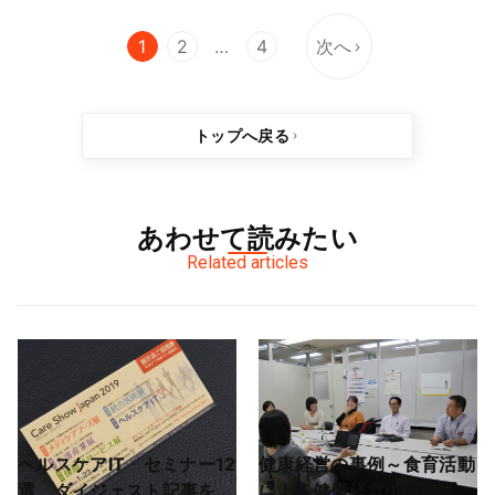
1
2
…
4
次へ
トップへ戻る
あわせて読みたい
Related articles
ヘルスケアIT セミナー12
健康経営の事例～食育活動
選 ダイジェスト記事を順
による健康経営の推進