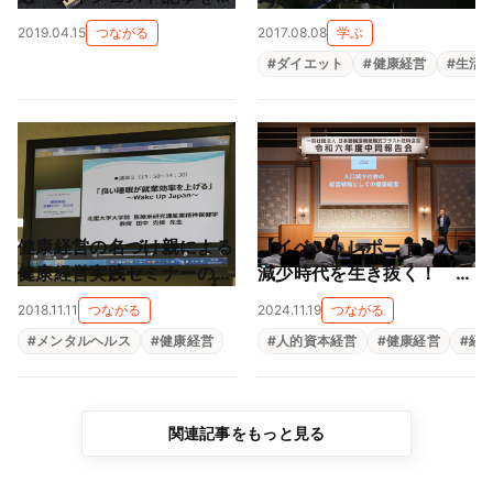
次公開中
2019.04.15
つながる
2017.08.08
学ぶ
#
ダイエット
#
健康経営
#
生活
健康経営の名づけ親による
【イベントレポート】人口
健康経営実践セミナーの講
減少時代を生き抜く！ こ
演レポート（第2回）
れからの企業経営に欠かせ
2018.11.11
つながる
2024.11.19
つながる
ない健康経営の役割（一般
#
メンタルヘルス
#
健康経営
#
人的資本経営
#
健康経営
#
経
社団法人日本鋼構造物循環
式ブラスト技術協会）
関連記事をもっと見る