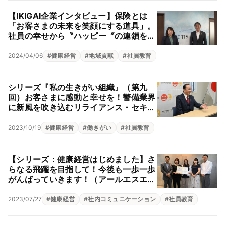
【IKIGAI企業インタビュー】保険とは
「お客さまの未来を笑顔にする道具」。
社員の幸せから〝ハッピー〞の連鎖を紡
ぐ（ＴＩＳ株式会社）
2024/04/06
#
健康経営
#
地域貢献
#
社員教育
シリーズ『私の生きがい組織』（第九
回）お客さまに感動と幸せを！警備業界
に新風を吹き込むリライアンス・セキュ
リティー株式会社代表取締役 田中敏也
2023/10/19
#
健康経営
#
働きがい
#
社員教育
【シリーズ：健康経営はじめました】さ
らなる飛躍を目指して！今後も一歩一歩
がんばっていきます！（アールエスエス
③）
2023/07/27
#
健康経営
#
社内コミュニケーション
#
社員教育