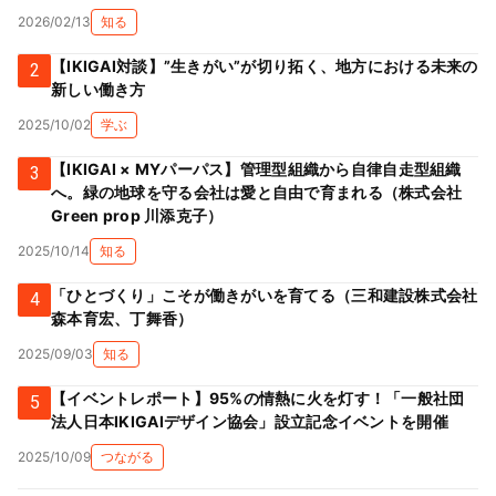
2026/02/13
知る
【IKIGAI対談】”生きがい”が切り拓く、地方における未来の
2
新しい働き方
2025/10/02
学ぶ
【IKIGAI × MYパーパス】管理型組織から自律自走型組織
3
へ。緑の地球を守る会社は愛と自由で育まれる（株式会社
Green prop 川添克子）
2025/10/14
知る
「ひとづくり」こそが働きがいを育てる（三和建設株式会社
4
森本育宏、丁舞香）
2025/09/03
知る
【イベントレポート】95%の情熱に火を灯す！「一般社団
5
法人日本IKIGAIデザイン協会」設立記念イベントを開催
2025/10/09
つながる