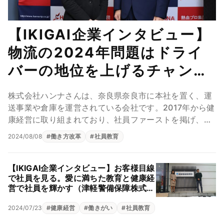
【IKIGAI企業インタビュー】
物流の2024年問題はドライ
バーの地位を上げるチャン
ス。“社員ファースト”経営が
株式会社ハンナさんは、奈良県奈良市に本社を置く、運
人財を創る（株式会社ハン
送事業や倉庫を運営されている会社です。2017年から健
康経営に取り組まれており、社員ファーストを掲げ、働
ナ）
き方改革や社員教育に尽力されています。今回は「...
2024/08/08
#
働き方改革
#
社員教育
【IKIGAI企業インタビュー】お客様目線
で社員を見る。愛に満ちた教育と健康経
営で社員を輝かす（津軽警備保障株式会
社）
2024/07/23
#
健康経営
#
働きがい
#
社員教育