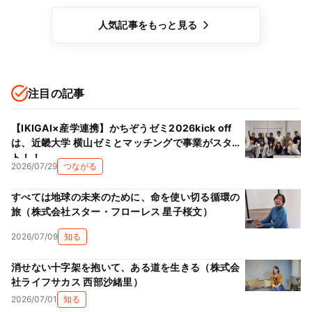
人気記事をもっと見る
注目の記事
【IKIGAI×産学連携】かちぞうゼミ2026kick off
は、近畿大学 横山ゼミとマッチングで事業がスター
ト！！
2026/07/29
つながる
すべては地球の未来のために、命を使い切る循環の
旅（株式会社スター・フローレス 星子桜文）
2026/07/09
知る
消せない十字架を抱いて、ある道を生きる（株式会
社ライフサカス 西部沙緒里）
2026/07/01
知る