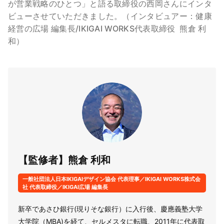
が営業戦略のひとつ」と語る取締役の西岡さんにインタ
ビューさせていただきました。（インタビュアー：健康
経営の広場 編集長/IKIGAI WORKS代表取締役 熊倉 利
和）
【監修者】熊倉 利和
一般社団法人日本IKIGAIデザイン協会 代表理事／IKIGAI WORKS株式会
社 代表取締役／IKIGAI広場 編集長
新卒であさひ銀行(現りそな銀行）に入行後、慶應義塾大学
大学院（MBA)を経て、セルメスタに転職、2011年に代表取