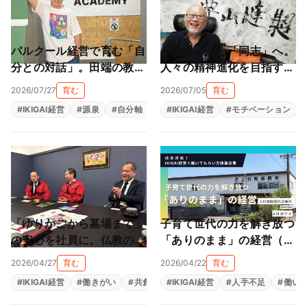
パルクール経営で育む「自
「道具」から「同志」へ。
分との対話」。田端の教室
人々の精神進化を目指す地
が作る大人も子供も輝ける
球黒字化経営（栗山縫製株
2026/07/27
育む
2026/07/05
育む
居場所（NEWTAROS ）
式会社）
#
IKIGAI経営
#
源泉
#
自分軸
#
自己理解
#
IKIGAI経営
#
自律型人材育成
#
モチベーション
「ゆりかごから墓場まで」
子育て世代の力を解き放つ
の安心を社員に。仏教の教
「ありのまま」の経営（上
えと親心が育む「共にあ
村陶磁器株式会社）
2026/04/27
育む
2026/04/22
育む
る」経営（尾張陸運株式会
#
IKIGAI経営
#
働きがい
#
共創
#
#
生きがい
IKIGAI経営
#
福利厚生
#
人手不足
#
組織改革
#
働い
社）