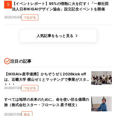
【イベントレポート】95%の情熱に火を灯す！「一般社団
5
法人日本IKIGAIデザイン協会」設立記念イベントを開催
2025/10/09
つながる
人気記事をもっと見る
注目の記事
【IKIGAI×産学連携】かちぞうゼミ2026kick off
は、近畿大学 横山ゼミとマッチングで事業がスター
ト！！
2026/07/29
つながる
すべては地球の未来のために、命を使い切る循環の
旅（株式会社スター・フローレス 星子桜文）
2026/07/09
知る