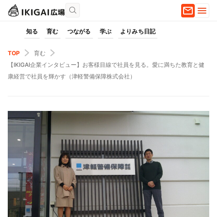
知る
育む
つながる
学ぶ
よりみち日記
TOP
育む
【IKIGAI企業インタビュー】お客様目線で社員を見る。愛に満ちた教育と健
康経営で社員を輝かす（津軽警備保障株式会社）