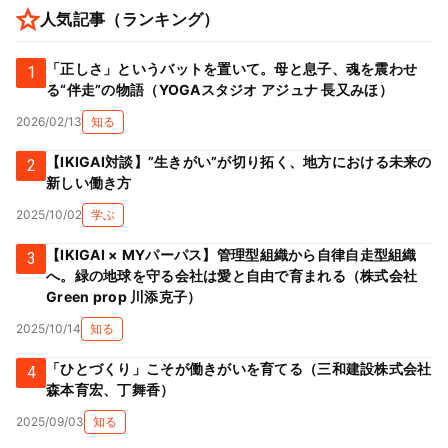
人気記事（ランキング）
「正しさ」というバットを置いて。母と息子、魂を震わせ
1
る“伴走”の物語（YOGAスタジオ アジュナ 長又みほ）
2026/02/13
知る
【IKIGAI対談】”生きがい”が切り拓く、地方における未来の
2
新しい働き方
2025/10/02
学ぶ
【IKIGAI × MYパーパス】管理型組織から自律自走型組織
3
へ。緑の地球を守る会社は愛と自由で育まれる（株式会社
Green prop 川添克子）
2025/10/14
知る
「ひとづくり」こそが働きがいを育てる（三和建設株式会社
4
森本育宏、丁舞香）
2025/09/03
知る