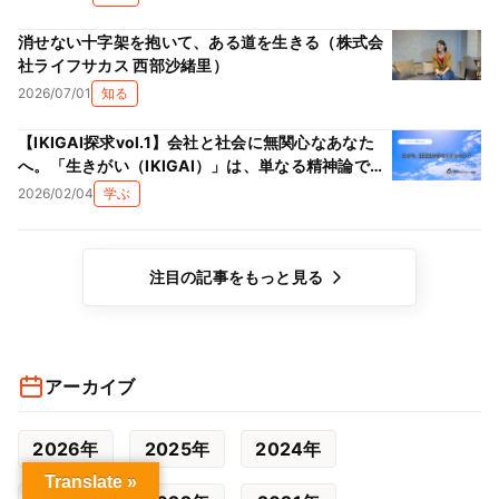
消せない十字架を抱いて、ある道を生きる（株式会
社ライフサカス 西部沙緒里）
2026/07/01
知る
【IKIGAI探求vol.1】会社と社会に無関心なあなた
へ。「生きがい（IKIGAI）」は、単なる精神論では
ない理由
2026/02/04
学ぶ
注目の記事をもっと見る
アーカイブ
2026年
2025年
2024年
Translate »