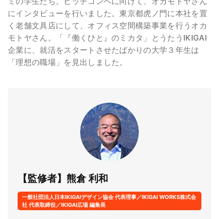
ミの学生たち。ピッチコンペに向けて、オカモトヤさん
にインタビューを行いました。東京都虎ノ門に本社を置
く老舗文具店にして、オフィス空間構築事業を行うオカ
モトヤさん。「『働くひと』のミカタ」とうたうIKIGAI
企業に、就活をスタートさせたばかりの大学３年生は
「理想の職場」を見出しました。
【監修者】熊倉 利和
一般社団法人日本IKIGAIデザイン協会 代表理事／IKIGAI WORKS株式会
社 代表取締役／IKIGAI広場 編集長