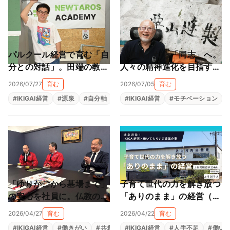
パルクール経営で育む「自
「道具」から「同志」へ。
分との対話」。田端の教室
人々の精神進化を目指す地
が作る大人も子供も輝ける
球黒字化経営（栗山縫製株
2026/07/27
育む
2026/07/05
育む
居場所（NEWTAROS ）
式会社）
#
IKIGAI経営
#
源泉
#
自分軸
#
自己理解
#
IKIGAI経営
#
自律型人材育成
#
モチベーション
「ゆりかごから墓場まで」
子育て世代の力を解き放つ
の安心を社員に。仏教の教
「ありのまま」の経営（上
えと親心が育む「共にあ
村陶磁器株式会社）
2026/04/27
育む
2026/04/22
育む
る」経営（尾張陸運株式会
#
IKIGAI経営
#
働きがい
#
共創
#
#
生きがい
IKIGAI経営
#
福利厚生
#
人手不足
#
組織改革
#
働い