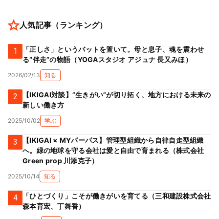
人気記事（ランキング）
「正しさ」というバットを置いて。母と息子、魂を震わせ
1
る“伴走”の物語（YOGAスタジオ アジュナ 長又みほ）
2026/02/13
知る
【IKIGAI対談】”生きがい”が切り拓く、地方における未来の
2
新しい働き方
2025/10/02
学ぶ
【IKIGAI × MYパーパス】管理型組織から自律自走型組織
3
へ。緑の地球を守る会社は愛と自由で育まれる（株式会社
Green prop 川添克子）
2025/10/14
知る
「ひとづくり」こそが働きがいを育てる（三和建設株式会社
4
森本育宏、丁舞香）