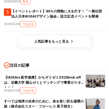
2025/09/03
知る
【イベントレポート】95%の情熱に火を灯す！「一般社団
5
法人日本IKIGAIデザイン協会」設立記念イベントを開催
2025/10/09
つながる
人気記事をもっと見る
注目の記事
【IKIGAI×産学連携】かちぞうゼミ2026kick off
は、近畿大学 横山ゼミとマッチングで事業がスター
ト！！
2026/07/29
つながる
すべては地球の未来のために、命を使い切る循環の
旅（株式会社スター・フローレス 星子桜文）