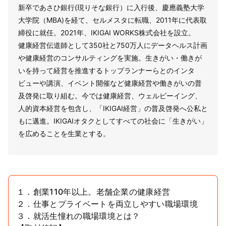
新卒であさひ銀行(現りそな銀行）に入行後、慶應義塾大学
大学院（MBA)を経て、セルメスタに転職、2011年に代表取
締役に就任。2021年、IKIGAI WORKS株式会社を設立。
健康経営伝道師として350社と750万人にデータヘルス計画
や健康経営のコンサルティングを実施。生きがい・働きが
いを持って経営を推進するトップランナーらとのインタ
ビューや講演、イベント開催など健康経営や働きがいの普
及啓発に取り組む。今では健康経営、ウェルビーイング、
人的資本経営を包含し、「IKIGAI経営」の普及啓発へ公私と
もに邁進。IKIGAIオタクとしてすべての社会に「生きがい」
を広めることを生業とする。
１．創業110年以上。老舗企業の健康経営
２．仕事とプライベートを両立しやすい職場環境
３．就活生憧れの職場環境とは？