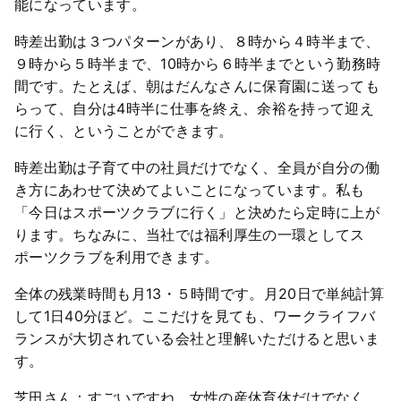
能になっています。
時差出勤は３つパターンがあり、８時から４時半まで、
９時から５時半まで、10時から６時半までという勤務時
間です。たとえば、朝はだんなさんに保育園に送っても
らって、自分は4時半に仕事を終え、余裕を持って迎え
に行く、ということができます。
時差出勤は子育て中の社員だけでなく、全員が自分の働
き方にあわせて決めてよいことになっています。私も
「今日はスポーツクラブに行く」と決めたら定時に上が
ります。ちなみに、当社では福利厚生の一環としてス
ポーツクラブを利用できます。
全体の残業時間も月13・５時間です。月20日で単純計算
して1日40分ほど。ここだけを見ても、ワークライフバ
ランスが大切されている会社と理解いただけると思いま
す。
芝田さん：すごいですね。女性の産休育休だけでなく、