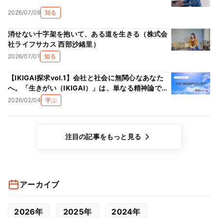
2026/07/09
知る
消せない十字架を抱いて、ある道を生きる（株式会
社ライフサカス 西部沙緒里）
2026/07/01
知る
【IKIGAI探求vol.1】会社と社会に無関心なあなた
へ。「生きがい（IKIGAI）」は、単なる精神論では
ない理由
2026/02/04
学ぶ
注目の記事をもっと見る
アーカイブ
2026年
2025年
2024年