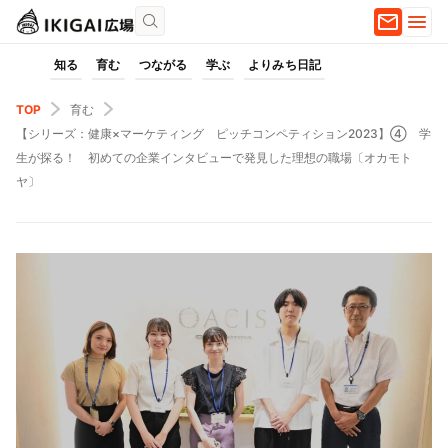
知る
育む
つながる
学ぶ
よりみち日記
TOP
育む
【シリーズ：健康×マーケティング ピッチコンペティション2023】④ 学
生が探る！ 初めての企業インタビューで発見した理想の職場〔オカモト
ヤ〕