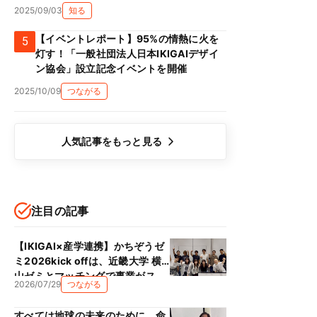
2025/09/03
知る
【イベントレポート】95%の情熱に火を
5
灯す！「一般社団法人日本IKIGAIデザイ
ン協会」設立記念イベントを開催
2025/10/09
つながる
人気記事をもっと見る
注目の記事
【IKIGAI×産学連携】かちぞうゼ
ミ2026kick offは、近畿大学 横
山ゼミとマッチングで事業がス
2026/07/29
つながる
タート！！
すべては地球の未来のために、命