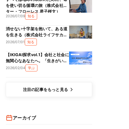
を使い切る循環の旅（株式会社ス
ター・フローレス 星子桜文）
2026/07/09
知る
消せない十字架を抱いて、ある道
を生きる（株式会社ライフサカス
西部沙緒里）
2026/07/01
知る
【IKIGAI探求vol.1】会社と社会に
無関心なあなたへ。「生きがい
（IKIGAI）」は、単なる精神論で
2026/02/04
学ぶ
はない理由
注目の記事をもっと見る
アーカイブ