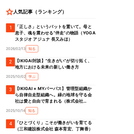
人気記事（ランキング）
「正しさ」というバットを置いて。母と
1
息子、魂を震わせる“伴走”の物語（YOGA
スタジオ アジュナ 長又みほ）
2026/02/13
知る
【IKIGAI対談】”生きがい”が切り拓く、
2
地方における未来の新しい働き方
2025/10/02
学ぶ
【IKIGAI × MYパーパス】管理型組織か
3
ら自律自走型組織へ。緑の地球を守る会
社は愛と自由で育まれる（株式会社
Green prop 川添克子）
2025/10/14
知る
「ひとづくり」こそが働きがいを育てる
4
（三和建設株式会社 森本育宏、丁舞香）