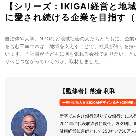
【シリーズ：IKIGAI経営と
に愛され続ける企業を目指す（
自治体や大学、NPOなど地域社会の人たちとともに、企
を営む三幸土木は、地域を支えることで、社員が誇りを持
います。「社員が子どもに胸を張れる会社でありたい」と
りへとつながっていくのか、取材しました。
【監修者】熊倉 利和
一般社団法人日本IKIGAIデザイン協会 代表理事／IK
新卒であさひ銀行(現りそな銀行）に入
2011年に代表取締役に就任。2021年、I
健康経営伝道師として350社と750