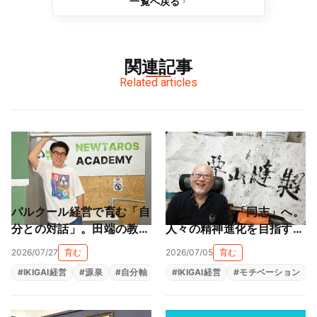
一覧へ戻る
関連記事
Related articles
パルクール経営で育む「自
「道具」から「同志」へ。
分との対話」。田端の教室
人々の精神進化を目指す地
が作る大人も子供も輝ける
球黒字化経営（栗山縫製株
2026/07/27
育む
2026/07/05
育む
居場所（NEWTAROS ）
式会社）
#
IKIGAI経営
#
源泉
#
自分軸
#
自己理解
#
IKIGAI経営
#
自律型人材育成
#
モチベーション