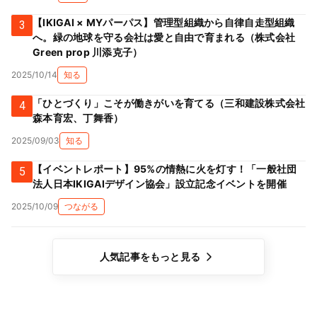
【IKIGAI × MYパーパス】管理型組織から自律自走型組織
3
へ。緑の地球を守る会社は愛と自由で育まれる（株式会社
Green prop 川添克子）
2025/10/14
知る
「ひとづくり」こそが働きがいを育てる（三和建設株式会社
4
森本育宏、丁舞香）
2025/09/03
知る
【イベントレポート】95%の情熱に火を灯す！「一般社団
5
法人日本IKIGAIデザイン協会」設立記念イベントを開催
2025/10/09
つながる
人気記事をもっと見る