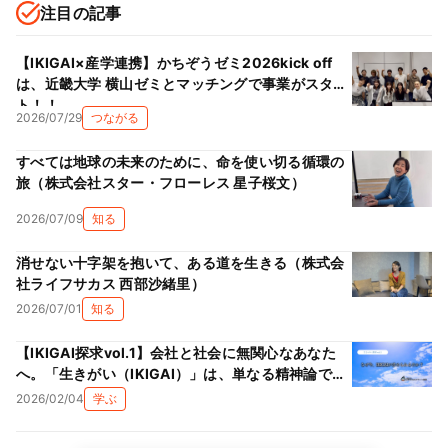
注目の記事
【IKIGAI×産学連携】かちぞうゼミ2026kick off
は、近畿大学 横山ゼミとマッチングで事業がスター
ト！！
2026/07/29
つながる
すべては地球の未来のために、命を使い切る循環の
旅（株式会社スター・フローレス 星子桜文）
2026/07/09
知る
消せない十字架を抱いて、ある道を生きる（株式会
社ライフサカス 西部沙緒里）
2026/07/01
知る
【IKIGAI探求vol.1】会社と社会に無関心なあなた
へ。「生きがい（IKIGAI）」は、単なる精神論では
ない理由
2026/02/04
学ぶ