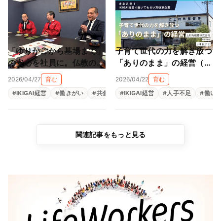
「ゆりかごから墓場まで」
子育て世代の力を解き放つ
の安心を社員に。仏教の教
「ありのまま」の経営（上
えと親心が育む「共にあ
村陶磁器株式会社）
2026/04/27
育む
2026/04/22
育む
る」経営（尾張陸運株式会
#
IKIGAI経営
#
働きがい
#
共創
#
#
生きがい
IKIGAI経営
#
福利厚生
#
人手不足
#
組織改革
#
働い
社）
関連記事をもっと見る