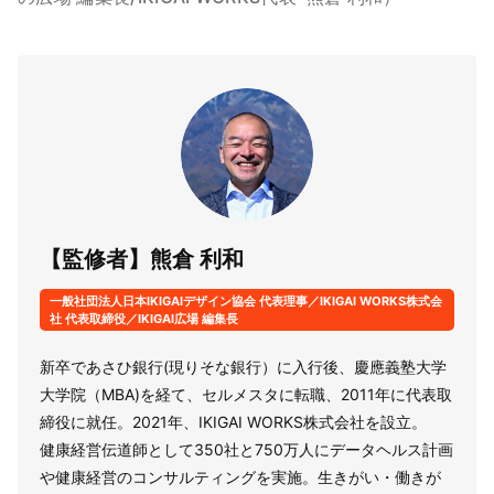
【監修者】熊倉 利和
一般社団法人日本IKIGAIデザイン協会 代表理事／IKIGAI WORKS株式会
社 代表取締役／IKIGAI広場 編集長
新卒であさひ銀行(現りそな銀行）に入行後、慶應義塾大学
大学院（MBA)を経て、セルメスタに転職、2011年に代表取
締役に就任。2021年、IKIGAI WORKS株式会社を設立。
健康経営伝道師として350社と750万人にデータヘルス計画
や健康経営のコンサルティングを実施。生きがい・働きが