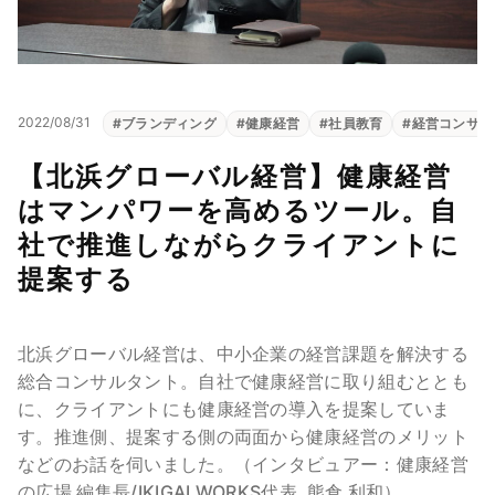
2022/08/31
#
ブランディング
#
健康経営
#
社員教育
#
経営コンサル
【北浜グローバル経営】健康経営
はマンパワーを高めるツール。自
社で推進しながらクライアントに
提案する
北浜グローバル経営は、中小企業の経営課題を解決する
総合コンサルタント。自社で健康経営に取り組むととも
に、クライアントにも健康経営の導入を提案していま
す。推進側、提案する側の両面から健康経営のメリット
などのお話を伺いました。（インタビュアー：健康経営
の広場 編集長/IKIGAI WORKS代表 熊倉 利和）