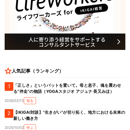
人気記事（ランキング）
「正しさ」というバットを置いて。母と息子、魂を震わせ
1
る“伴走”の物語（YOGAスタジオ アジュナ 長又みほ）
2026/02/13
知る
【IKIGAI対談】”生きがい”が切り拓く、地方における未来の
2
新しい働き方
2025/10/02
学ぶ