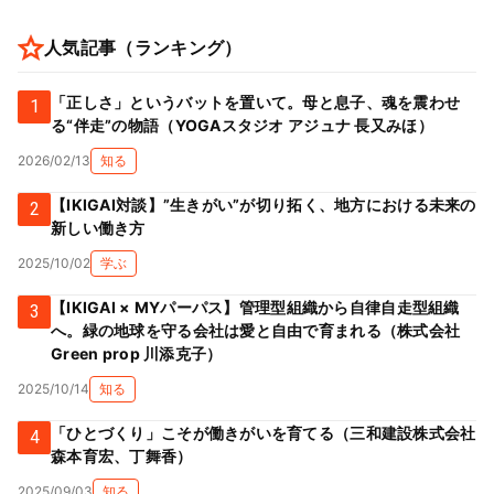
人気記事（ランキング）
「正しさ」というバットを置いて。母と息子、魂を震わせ
1
る“伴走”の物語（YOGAスタジオ アジュナ 長又みほ）
2026/02/13
知る
【IKIGAI対談】”生きがい”が切り拓く、地方における未来の
2
新しい働き方
2025/10/02
学ぶ
【IKIGAI × MYパーパス】管理型組織から自律自走型組織
3
へ。緑の地球を守る会社は愛と自由で育まれる（株式会社
Green prop 川添克子）
2025/10/14
知る
「ひとづくり」こそが働きがいを育てる（三和建設株式会社
4
森本育宏、丁舞香）
2025/09/03
知る