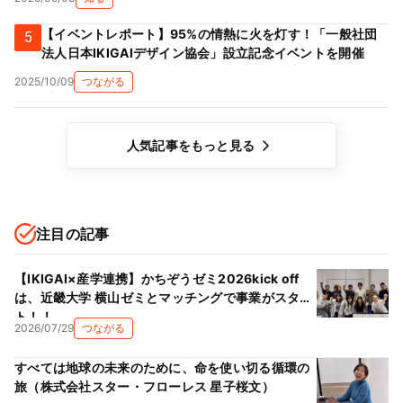
【イベントレポート】95%の情熱に火を灯す！「一般社団
5
法人日本IKIGAIデザイン協会」設立記念イベントを開催
2025/10/09
つながる
人気記事をもっと見る
注目の記事
【IKIGAI×産学連携】かちぞうゼミ2026kick off
は、近畿大学 横山ゼミとマッチングで事業がスター
ト！！
2026/07/29
つながる
すべては地球の未来のために、命を使い切る循環の
旅（株式会社スター・フローレス 星子桜文）