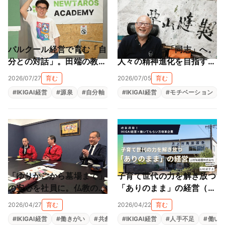
パルクール経営で育む「自
「道具」から「同志」へ。
分との対話」。田端の教室
人々の精神進化を目指す地
が作る大人も子供も輝ける
球黒字化経営（栗山縫製株
2026/07/27
育む
2026/07/05
育む
居場所（NEWTAROS ）
式会社）
#
IKIGAI経営
#
源泉
#
自分軸
#
自己理解
#
IKIGAI経営
#
自律型人材育成
#
モチベーション
「ゆりかごから墓場まで」
子育て世代の力を解き放つ
の安心を社員に。仏教の教
「ありのまま」の経営（上
えと親心が育む「共にあ
村陶磁器株式会社）
2026/04/27
育む
2026/04/22
育む
る」経営（尾張陸運株式会
#
IKIGAI経営
#
働きがい
#
共創
#
#
生きがい
IKIGAI経営
#
福利厚生
#
人手不足
#
組織改革
#
働い
社）