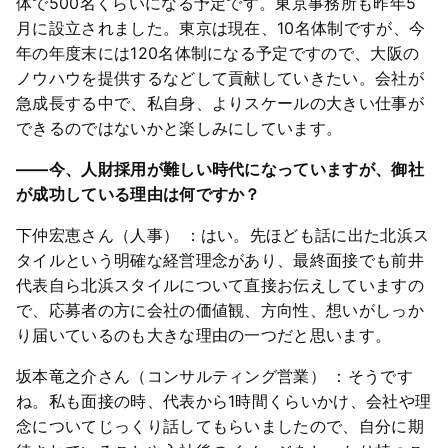
体で500名くらいになる予定です。東京事務所も昨年5
月に設立されました。東京は現在、10名体制ですが、今
年の年度末には120名体制になる予定ですので、大阪の
ノウハウを提供するなどして貢献していきたい。会社が
急成長する中で、私自身、よりスケールの大きい仕事が
できるのではないかと楽しみにしています。
――今、人財採用が難しい時代になっていますが、御社
が成功している理由は何ですか？
下仲宏恵さん（人事） ：はい。先ほども話に出た北浜ス
タイルという明確な経営理念があり、最終面接でも前井
代表自ら北浜スタイルについて直接お伝えしていますの
で、応募者の方に会社の価値観、方向性、想いがしっか
り届いているのも大きな理由の一つだと思います。
坂本竜之介さん（コンサルティング営業） ：そうです
ね。私も面接の時、代表から1時間くらいかけ、会社や理
念についてじっくり話してもらいましたので、自分に期