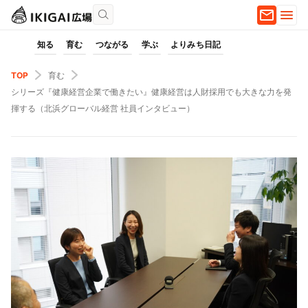
知る
育む
つながる
学ぶ
よりみち日記
TOP
育む
シリーズ『健康経営企業で働きたい』健康経営は人財採用でも大きな力を発
揮する（北浜グローバル経営 社員インタビュー）