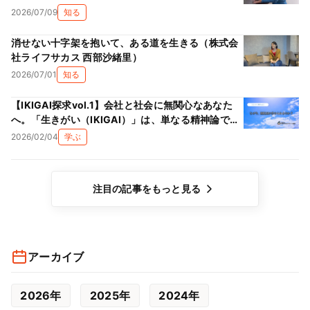
2026/07/09
知る
消せない十字架を抱いて、ある道を生きる（株式会
社ライフサカス 西部沙緒里）
2026/07/01
知る
【IKIGAI探求vol.1】会社と社会に無関心なあなた
へ。「生きがい（IKIGAI）」は、単なる精神論では
ない理由
2026/02/04
学ぶ
注目の記事をもっと見る
アーカイブ
2026年
2025年
2024年