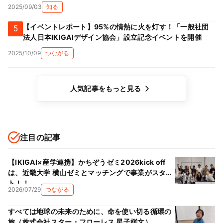
2025/09/03
知る
【イベントレポート】95%の情熱に火を灯す！「一般社団
5
法人日本IKIGAIデザイン協会」設立記念イベントを開催
2025/10/09
つながる
人気記事をもっと見る
注目の記事
【IKIGAI×産学連携】かちぞうゼミ2026kick off
は、近畿大学 横山ゼミとマッチングで事業がスター
ト！！
2026/07/29
つながる
すべては地球の未来のために、命を使い切る循環の
旅（株式会社スター・フローレス 星子桜文）