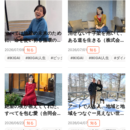
すべては地球の未来のため
消せない十字架を抱いて、
に、命を使い切る循環の旅
ある道を生きる（株式会社
（株式会社スター・フロー
ライフサカス 西部沙緒
2026/07/09
知る
2026/07/01
知る
レス 星子桜文）
里）
#
IKIGAI
#
IKIGAI人生
#
ピックアップ
#
IKIGAI
#
地域貢献
#
IKIGAI人生
#
源泉
#
#
ダイバ
社会貢
絶望の夜が教えてくれた、
アートで人と人、地域と地
すべてを包む愛（合同会社
域をつなぐー見えない世界
太陽と虹 柳本陽子）
を見える形にする平和への
2026/06/23
知る
2026/04/07
知る
祈り（一般社団法人アート