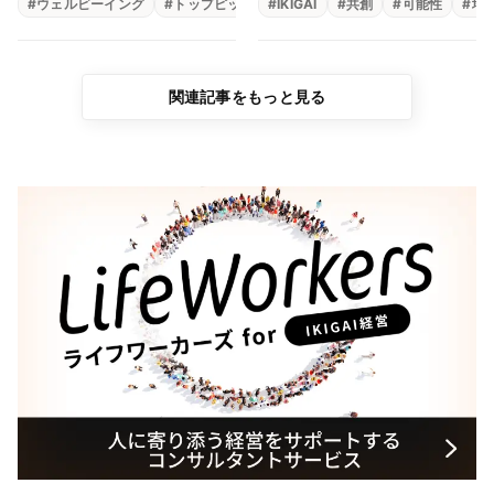
#
ウェルビーイング
#
トップピックアップ
#
IKIGAI
#
メンタルヘルス
#
共創
#
可能性
#
生きが
#
地
ピースジャパン 矢崎千
惠、矢崎弘直）
関連記事をもっと見る