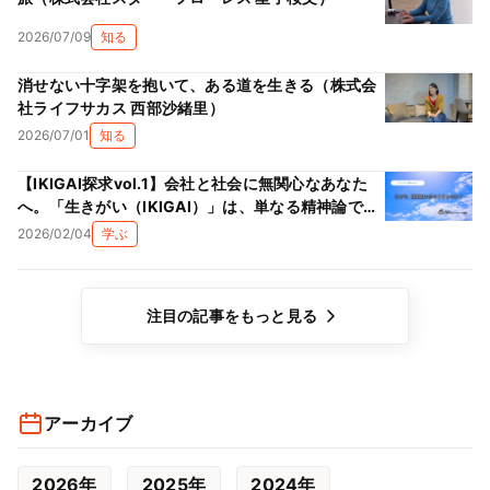
2026/07/09
知る
消せない十字架を抱いて、ある道を生きる（株式会
社ライフサカス 西部沙緒里）
2026/07/01
知る
【IKIGAI探求vol.1】会社と社会に無関心なあなた
へ。「生きがい（IKIGAI）」は、単なる精神論では
ない理由
2026/02/04
学ぶ
注目の記事をもっと見る
アーカイブ
2026年
2025年
2024年