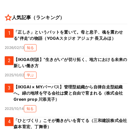
人気記事（ランキング）
「正しさ」というバットを置いて。母と息子、魂を震わせ
1
る“伴走”の物語（YOGAスタジオ アジュナ 長又みほ）
2026/02/13
知る
【IKIGAI対談】”生きがい”が切り拓く、地方における未来の
2
新しい働き方
2025/10/02
学ぶ
【IKIGAI × MYパーパス】管理型組織から自律自走型組織
3
へ。緑の地球を守る会社は愛と自由で育まれる（株式会社
Green prop 川添克子）
2025/10/14
知る
「ひとづくり」こそが働きがいを育てる（三和建設株式会社
4
森本育宏、丁舞香）