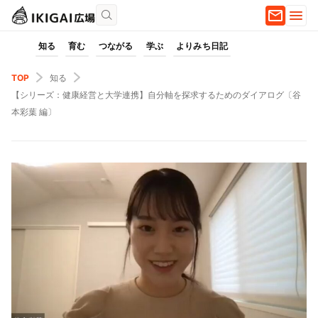
知る
育む
つながる
学ぶ
よりみち日記
TOP
知る
【シリーズ：健康経営と大学連携】自分軸を探求するためのダイアログ〔谷
本彩葉 編〕