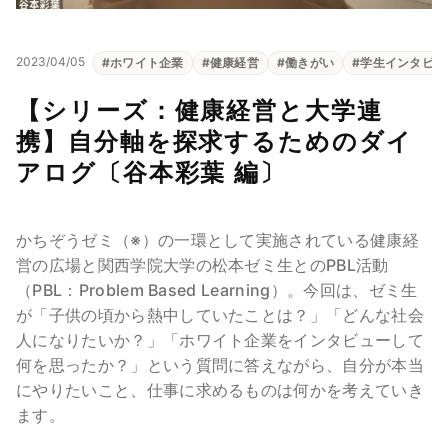
2023/04/05
#
ホワイト企業
#
健康経営
#
働きがい
#
学生インタビュ
【シリーズ：健康経営と大学連
携】自分軸を探求するためのダイ
アログ〔谷本彩葉 編〕
かちぞうゼミ（※）の一環として実施されている健康経
営の広場と関西学院大学の松本ゼミ生とのPBL活動
（PBL：Problem Based Learning）。今回は、ゼミ生
が「子供の頃から熱中していたことは？」「どんな社会
人になりたいか？」「ホワイト企業をインタビューして
何を思ったか？」という質問に答えながら、自分が本当
にやりたいこと、仕事に求めるものは何かを考えていき
ます。