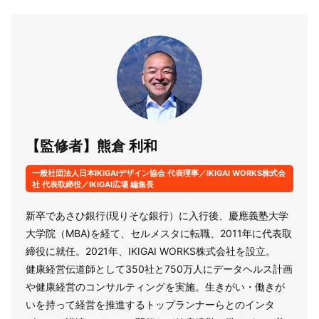
【監修者】熊倉 利和
一般社団法人日本IKIGAIデザイン協会 代表理事／IKIGAI WORKS株式会
社 代表取締役／IKIGAI広場 編集長
新卒であさひ銀行(現りそな銀行）に入行後、慶應義塾大学
大学院（MBA)を経て、セルメスタに転職、2011年に代表取
締役に就任。2021年、IKIGAI WORKS株式会社を設立。
健康経営伝道師として350社と750万人にデータヘルス計画
や健康経営のコンサルティングを実施。生きがい・働きが
いを持って経営を推進するトップランナーらとのインタ