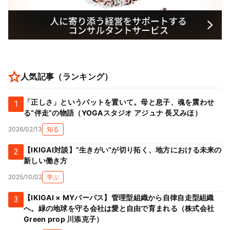
人気記事（ランキング）
「正しさ」というバットを置いて。母と息子、魂を震わせ
1
る“伴走”の物語（YOGAスタジオ アジュナ 長又みほ）
2026/02/13
知る
【IKIGAI対談】”生きがい”が切り拓く、地方における未来の
2
新しい働き方
2025/10/02
学ぶ
【IKIGAI × MYパーパス】管理型組織から自律自走型組織
3
へ。緑の地球を守る会社は愛と自由で育まれる（株式会社
Green prop 川添克子）