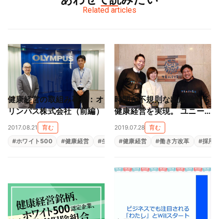
Related articles
健康経営の取組み事例：オ
時間が不規則な出版業でも
リンパス株式会社（前編）
健康経営を実現。 ユニー
クなアイデアと根気が成功
2017.08.21
育む
2019.07.28
育む
の鍵。
#
ホワイト500
#
健康経営
#
生活習慣病対策
#
健康経営
#
働き方改革
#
採用