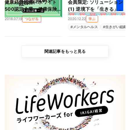
健康経営銘柄、ホワイト
会員限定: ソリューション
500認定企業、健康保険組
(1) 逆境下を「生きる」た
合 取材記事一覧
めに、ひとりひとりの「生
2018.07.19
つながる
2020.12.22
学ぶ
きがい」を。ティール組織
#
メンタルヘルス
#
生きがい組織
×マイプロ
関連記事をもっと見る