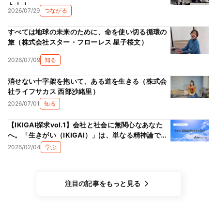
ト！！
2026/07/29
つながる
すべては地球の未来のために、命を使い切る循環の
旅（株式会社スター・フローレス 星子桜文）
2026/07/09
知る
消せない十字架を抱いて、ある道を生きる（株式会
社ライフサカス 西部沙緒里）
2026/07/01
知る
【IKIGAI探求vol.1】会社と社会に無関心なあなた
へ。「生きがい（IKIGAI）」は、単なる精神論では
ない理由
2026/02/04
学ぶ
注目の記事をもっと見る