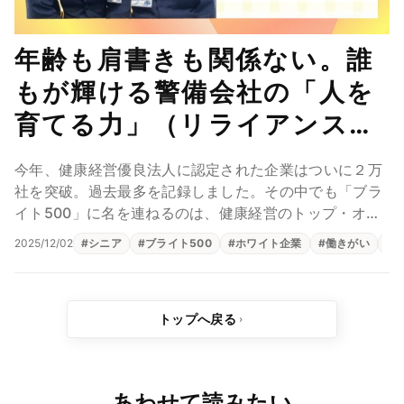
年齢も肩書きも関係ない。誰
もが輝ける警備会社の「人を
育てる力」（リライアンス・
セキュリティー株式会社 有田
今年、健康経営優良法人に認定された企業はついに２万
恭彰、森岡正美）
社を突破。過去最多を記録しました。その中でも「ブラ
イト500」に名を連ねるのは、健康経営のトップ・オ
ブ・トップ。年々そのハードルは高まり、今回、警備
2025/12/02
#
シニア
#
ブライト500
#
ホワイト企業
#
働きがい
#
業...
トップへ戻る
あわせて読みたい