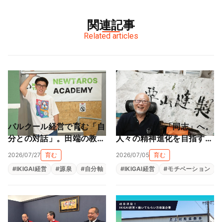
関連記事
Related articles
パルクール経営で育む「自
「道具」から「同志」へ。
分との対話」。田端の教室
人々の精神進化を目指す地
が作る大人も子供も輝ける
球黒字化経営（栗山縫製株
2026/07/27
育む
2026/07/05
育む
居場所（NEWTAROS ）
式会社）
#
IKIGAI経営
#
源泉
#
自分軸
#
自己理解
#
IKIGAI経営
#
自律型人材育成
#
モチベーション