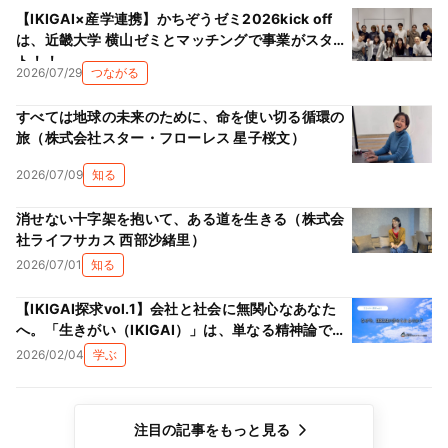
【IKIGAI×産学連携】かちぞうゼミ2026kick off
は、近畿大学 横山ゼミとマッチングで事業がスター
ト！！
2026/07/29
つながる
すべては地球の未来のために、命を使い切る循環の
旅（株式会社スター・フローレス 星子桜文）
2026/07/09
知る
消せない十字架を抱いて、ある道を生きる（株式会
社ライフサカス 西部沙緒里）
2026/07/01
知る
【IKIGAI探求vol.1】会社と社会に無関心なあなた
へ。「生きがい（IKIGAI）」は、単なる精神論では
ない理由
2026/02/04
学ぶ
注目の記事をもっと見る