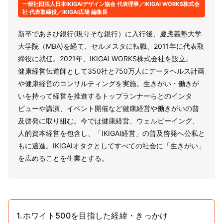
一般社団法人日本IKIGAIデザイン協会 代表理事／IKIGAI WORKS株式会
社 代表取締役／IKIGAI広場 編集長
新卒であさひ銀行(現りそな銀行）に入行後、慶應義塾大学
大学院（MBA)を経て、セルメスタに転職、2011年に代表取
締役に就任。2021年、IKIGAI WORKS株式会社を設立。
健康経営伝道師として350社と750万人にデータヘルス計画
や健康経営のコンサルティングを実施。生きがい・働きが
いを持って経営を推進するトップランナーらとのインタ
ビューや講演、イベント開催など健康経営や働きがいの普
及啓発に取り組む。今では健康経営、ウェルビーイング、
人的資本経営を包含し、「IKIGAI経営」の普及啓発へ公私と
もに邁進。IKIGAIオタクとしてすべての社会に「生きがい」
を広めることを生業とする。
1.ホワイト500を目指した経緯・きっかけ