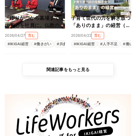
「ゆりかごから墓場まで」
子育て世代の力を解き放つ
の安心を社員に。仏教の教
「ありのまま」の経営（上
えと親心が育む「共にあ
村陶磁器株式会社）
2026/04/27
育む
2026/04/22
育む
る」経営（尾張陸運株式会
#
IKIGAI経営
#
働きがい
#
共創
#
#
生きがい
IKIGAI経営
#
福利厚生
#
人手不足
#
組織改革
#
働い
社）
関連記事をもっと見る