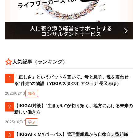
人気記事（ランキング）
「正しさ」というバットを置いて。母と息子、魂を震わせ
1
る“伴走”の物語（YOGAスタジオ アジュナ 長又みほ）
2026/02/13
知る
【IKIGAI対談】”生きがい”が切り拓く、地方における未来の
2
新しい働き方
2025/10/02
学ぶ
【IKIGAI × MYパーパス】管理型組織から自律自走型組織
3