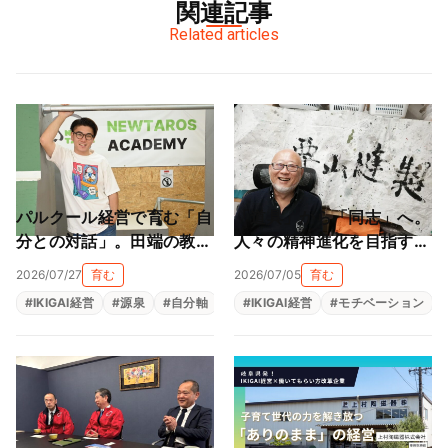
関連記事
Related articles
パルクール経営で育む「自
「道具」から「同志」へ。
分との対話」。田端の教室
人々の精神進化を目指す地
が作る大人も子供も輝ける
球黒字化経営（栗山縫製株
2026/07/27
育む
2026/07/05
育む
居場所（NEWTAROS ）
式会社）
#
IKIGAI経営
#
源泉
#
自分軸
#
自己理解
#
IKIGAI経営
#
自律型人材育成
#
モチベーション