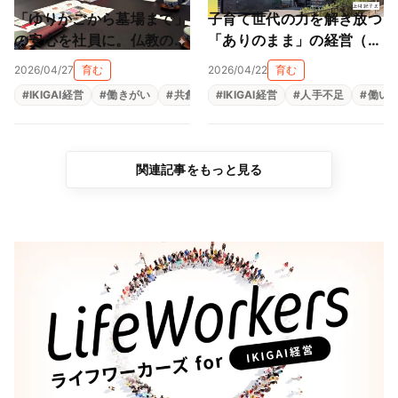
「ゆりかごから墓場まで」
子育て世代の力を解き放つ
の安心を社員に。仏教の教
「ありのまま」の経営（上
えと親心が育む「共にあ
村陶磁器株式会社）
2026/04/27
育む
2026/04/22
育む
る」経営（尾張陸運株式会
#
IKIGAI経営
#
働きがい
#
共創
#
#
生きがい
IKIGAI経営
#
福利厚生
#
人手不足
#
組織改革
#
働い
社）
関連記事をもっと見る