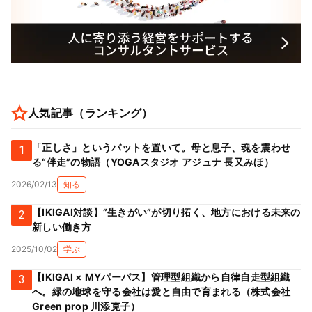
人気記事（ランキング）
「正しさ」というバットを置いて。母と息子、魂を震わせ
1
る“伴走”の物語（YOGAスタジオ アジュナ 長又みほ）
2026/02/13
知る
【IKIGAI対談】”生きがい”が切り拓く、地方における未来の
2
新しい働き方
2025/10/02
学ぶ
【IKIGAI × MYパーパス】管理型組織から自律自走型組織
3
へ。緑の地球を守る会社は愛と自由で育まれる（株式会社
Green prop 川添克子）