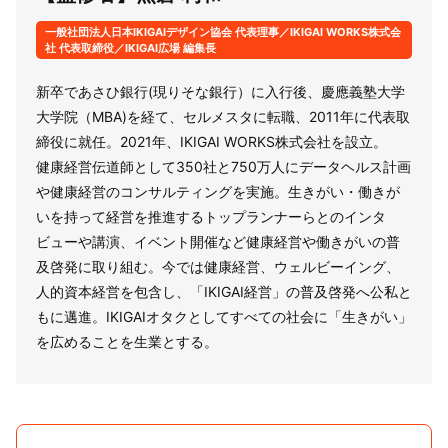
一般社団法人日本IKIGAIデザイン協会 代表理事／IKIGAI WORKS株式会
社 代表取締役／IKIGAI広場 編集長
新卒であさひ銀行(現りそな銀行）に入行後、慶應義塾大学
大学院（MBA)を経て、セルメスタに転職、2011年に代表取
締役に就任。2021年、IKIGAI WORKS株式会社を設立。
健康経営伝道師として350社と750万人にデータヘルス計画
や健康経営のコンサルティングを実施。生きがい・働きが
いを持って経営を推進するトップランナーらとのインタ
ビューや講演、イベント開催など健康経営や働きがいの普
及啓発に取り組む。今では健康経営、ウェルビーイング、
人的資本経営を包含し、「IKIGAI経営」の普及啓発へ公私と
もに邁進。IKIGAIオタクとしてすべての社会に「生きがい」
を広めることを生業とする。