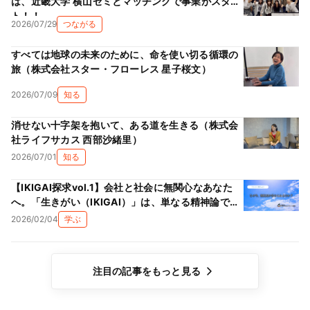
は、近畿大学 横山ゼミとマッチングで事業がスター
ト！！
2026/07/29
つながる
すべては地球の未来のために、命を使い切る循環の
旅（株式会社スター・フローレス 星子桜文）
2026/07/09
知る
消せない十字架を抱いて、ある道を生きる（株式会
社ライフサカス 西部沙緒里）
2026/07/01
知る
【IKIGAI探求vol.1】会社と社会に無関心なあなた
へ。「生きがい（IKIGAI）」は、単なる精神論では
ない理由
2026/02/04
学ぶ
注目の記事をもっと見る