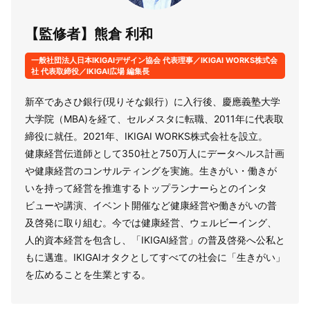
【監修者】熊倉 利和
一般社団法人日本IKIGAIデザイン協会 代表理事／IKIGAI WORKS株式会
社 代表取締役／IKIGAI広場 編集長
新卒であさひ銀行(現りそな銀行）に入行後、慶應義塾大学
大学院（MBA)を経て、セルメスタに転職、2011年に代表取
締役に就任。2021年、IKIGAI WORKS株式会社を設立。
健康経営伝道師として350社と750万人にデータヘルス計画
や健康経営のコンサルティングを実施。生きがい・働きが
いを持って経営を推進するトップランナーらとのインタ
ビューや講演、イベント開催など健康経営や働きがいの普
及啓発に取り組む。今では健康経営、ウェルビーイング、
人的資本経営を包含し、「IKIGAI経営」の普及啓発へ公私と
もに邁進。IKIGAIオタクとしてすべての社会に「生きがい」
を広めることを生業とする。