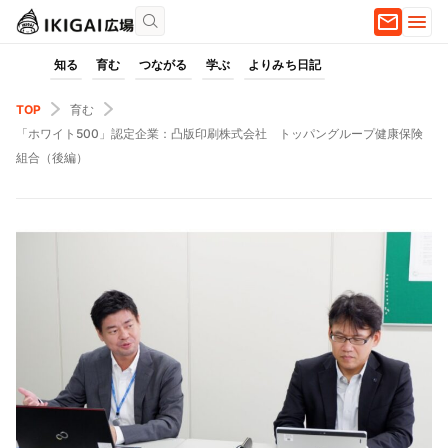
知る
育む
つながる
学ぶ
よりみち日記
TOP
育む
「ホワイト500」認定企業：凸版印刷株式会社 トッパングループ健康保険
組合（後編）