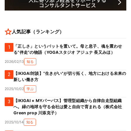
人気記事（ランキング）
「正しさ」というバットを置いて。母と息子、魂を震わせ
1
る“伴走”の物語（YOGAスタジオ アジュナ 長又みほ）
2026/02/13
知る
【IKIGAI対談】”生きがい”が切り拓く、地方における未来の
2
新しい働き方
2025/10/02
学ぶ
【IKIGAI × MYパーパス】管理型組織から自律自走型組織
3
へ。緑の地球を守る会社は愛と自由で育まれる（株式会社
Green prop 川添克子）
2025/10/14
知る