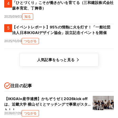
「ひとづくり」こそが働きがいを育てる（三和建設株式会社
4
森本育宏、丁舞香）
2025/09/03
知る
【イベントレポート】95%の情熱に火を灯す！「一般社団
5
法人日本IKIGAIデザイン協会」設立記念イベントを開催
2025/10/09
つながる
人気記事をもっと見る
注目の記事
【IKIGAI×産学連携】かちぞうゼミ2026kick off
は、近畿大学 横山ゼミとマッチングで事業がスター
ト！！
2026/07/29
つながる