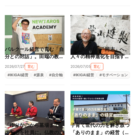
パルクール経営で育む「自
「道具」から「同志」へ。
分との対話」。田端の教室
人々の精神進化を目指す地
が作る大人も子供も輝ける
球黒字化経営（栗山縫製株
2026/07/27
育む
2026/07/05
育む
居場所（NEWTAROS ）
式会社）
#
IKIGAI経営
#
源泉
#
自分軸
#
自己理解
#
IKIGAI経営
#
自律型人材育成
#
モチベーション
「ゆりかごから墓場まで」
子育て世代の力を解き放つ
の安心を社員に。仏教の教
「ありのまま」の経営（上