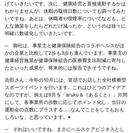
げていきたいです。次に、健康経営と直接連動するかは
わかりませんが、休暇の取得日数についても調べてみた
いですね。あとは、休職者や喫煙率についてなども。ど
んな施策をしたらどれだけ減ったか、というのは徐々に
明確に数値化していきたいです。
─ 御社は、事業主と健康保険組合のコラボヘルスがほ
かの企業と比較して2歩も3歩も進んでいます。事業主の
健康経営施策が健康保険組合の医療費支出削減に寄与し
たといった成果が、将来的には報告できそうですね。
吉田さん：今年の10月には、冒頭でお話した全社横断型
スポーツイベントを行います。これはひとつのアイデア
なのですが、例えば9月を「aruku＆（あるくと）」月間
にして、各事業所の歩数に応じてポイント化し、当日の
運動会の点数にプラスする……なんてことをしてもおも
しろいな、と思っています。※
─ それはいいですね、まさにヘルスケアビジネスとし