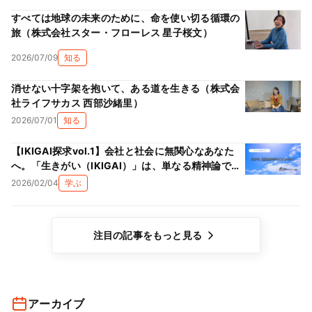
すべては地球の未来のために、命を使い切る循環の
旅（株式会社スター・フローレス 星子桜文）
2026/07/09
知る
消せない十字架を抱いて、ある道を生きる（株式会
社ライフサカス 西部沙緒里）
2026/07/01
知る
【IKIGAI探求vol.1】会社と社会に無関心なあなた
へ。「生きがい（IKIGAI）」は、単なる精神論では
ない理由
2026/02/04
学ぶ
注目の記事をもっと見る
アーカイブ