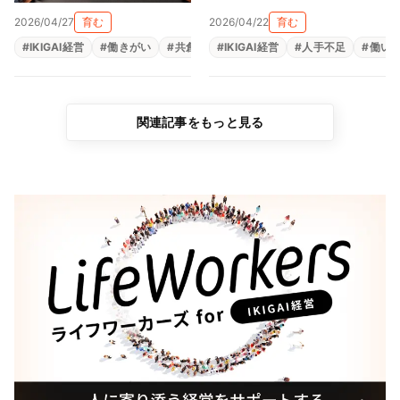
えと親心が育む「共にあ
村陶磁器株式会社）
2026/04/27
育む
2026/04/22
育む
る」経営（尾張陸運株式会
#
IKIGAI経営
#
働きがい
#
共創
#
#
生きがい
IKIGAI経営
#
福利厚生
#
人手不足
#
組織改革
#
働い
社）
関連記事をもっと見る