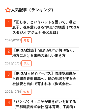
人気記事（ランキング）
「正しさ」というバットを置いて。母と
1
息子、魂を震わせる“伴走”の物語（YOGA
スタジオ アジュナ 長又みほ）
2026/02/13
知る
【IKIGAI対談】”生きがい”が切り拓く、
2
地方における未来の新しい働き方
2025/10/02
学ぶ
【IKIGAI × MYパーパス】管理型組織か
3
ルネス
#
ヨガ
#
企業交流
#
共創
ら自律自走型組織へ。緑の地球を守る会
社は愛と自由で育まれる（株式会社
Green prop 川添克子）
2025/10/14
知る
「ひとづくり」こそが働きがいを育てる
4
（三和建設株式会社 森本育宏、丁舞香）