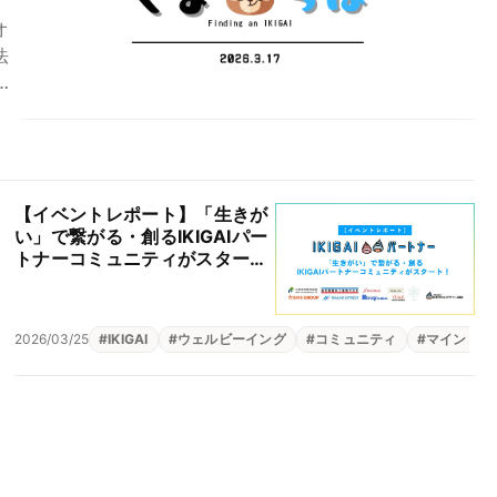
オ
法
究
ミュニティ
#
生きがい
【イベントレポート】「生きが
い」で繋がる・創るIKIGAIパー
トナーコミュニティがスター
ト！｜一般社団法人日本IKIGAI
デザイン協会
2026/03/25
#
存在意義
#
IKIGAI
#
ウェルビーイング
#
コミュニティ
#
マインドフ