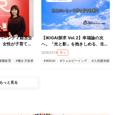
バーシティ経営企
【IKIGAI探求 Vol.2】幸福論の次
業 女性が子育てし
へ。「光と影」を抱きしめる、生き
経営とは
がい8大先行研究
2026.02.14
学ぶ
健康経営
#
働き方改革
#
女性活躍
#
IKIGAI
#
ウェルビーイング
#
人的資本経営
もっと見る