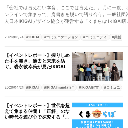
会」ってこんな場所
「会社では言えない本音、ここでは言えた」。月に一度、
ンラインで集まって、肩書きを脱いで語り合う。一般社団
人日本IKIGAIデザイン協会が運営する「くまらぼ IKIGAI研
会」は、立派な答えを出す...
2026/06/24
#
IKIGAI
#
コミュニケーション
#
コミュニティ
#
共創コ
【イベントレポート】握りしめ
た手を開き、過去と未来を紡
ぐ。岩永敏幸氏が見たIKIGAIの
グラデーション
2026/04/21
#
IKIGAI
#
IKIGAImandala™
#
IKIGAI経営
#
コミュニティ
【イベントレポート】世代を超
えて集まる仲間！「正解」のな
い時代を遊び心で探究する「く
まらぼ」始動