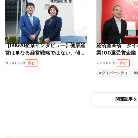
【IKIGAI企業インタビュー】健康経
経済産業省 ダイ
営は単なる経営戦略ではない。傾聴
業100選受賞企
力と実行力で働きやすさ・働きがい
ながら活躍できる
2024.06.28
育む
2019.04.30
育む
を創る（株式会社丸信）
#
ダイバーシティ
#
関連記事を