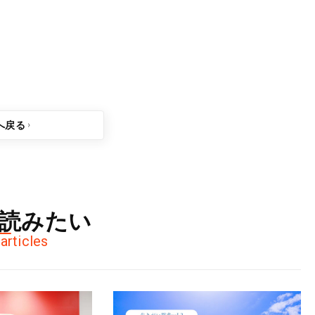
ション
#
ヨガ
#
生きがい
へ戻る
読みたい
articles