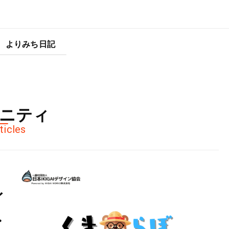
よりみち日記
ニティ
ticles
を
イ
究