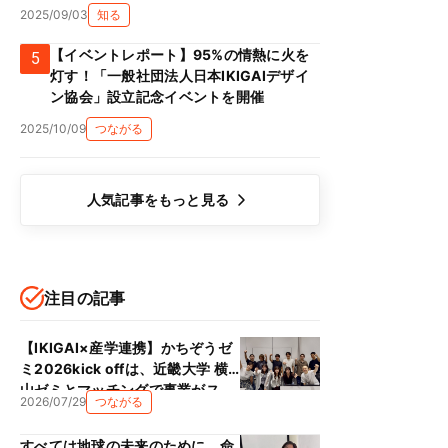
2025/09/03
知る
【イベントレポート】95%の情熱に火を
5
灯す！「一般社団法人日本IKIGAIデザイ
ン協会」設立記念イベントを開催
2025/10/09
つながる
人気記事をもっと見る
注目の記事
【IKIGAI×産学連携】かちぞうゼ
ミ2026kick offは、近畿大学 横
山ゼミとマッチングで事業がス
2026/07/29
つながる
タート！！
すべては地球の未来のために、命