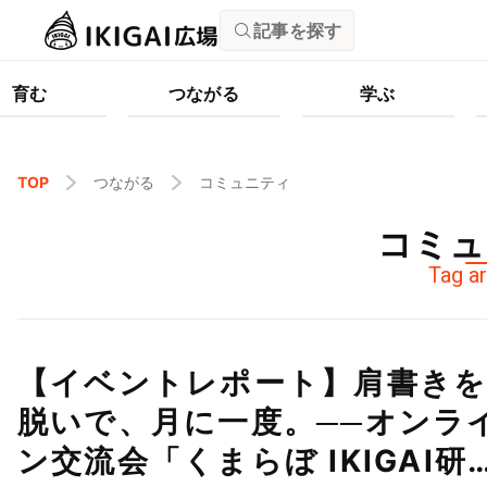
記事を探す
育む
つながる
学ぶ
TOP
つながる
コミュニティ
コミュ
Tag ar
【イベントレポート】肩書き
脱いで、月に一度。──オンラ
ン交流会「くまらぼ IKIGAI研