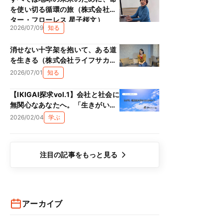
を使い切る循環の旅（株式会社ス
ター・フローレス 星子桜文）
2026/07/09
知る
消せない十字架を抱いて、ある道
を生きる（株式会社ライフサカス
西部沙緒里）
2026/07/01
知る
【IKIGAI探求vol.1】会社と社会に
無関心なあなたへ。「生きがい
（IKIGAI）」は、単なる精神論で
2026/02/04
学ぶ
#
生きがい
#
自己理解
はない理由
注目の記事をもっと見る
アーカイブ