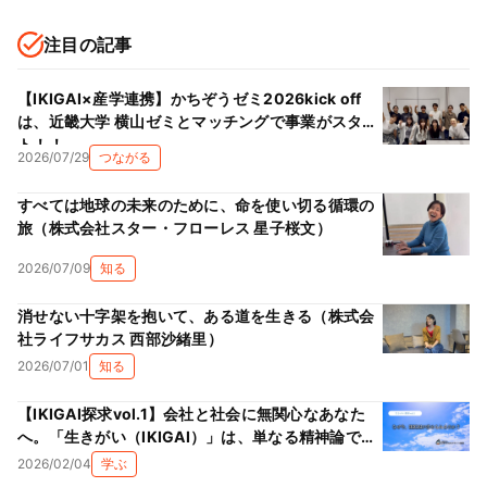
注目の記事
【IKIGAI×産学連携】かちぞうゼミ2026kick off
は、近畿大学 横山ゼミとマッチングで事業がスター
ト！！
2026/07/29
つながる
すべては地球の未来のために、命を使い切る循環の
旅（株式会社スター・フローレス 星子桜文）
2026/07/09
知る
消せない十字架を抱いて、ある道を生きる（株式会
社ライフサカス 西部沙緒里）
2026/07/01
知る
【IKIGAI探求vol.1】会社と社会に無関心なあなた
へ。「生きがい（IKIGAI）」は、単なる精神論では
ない理由
2026/02/04
学ぶ