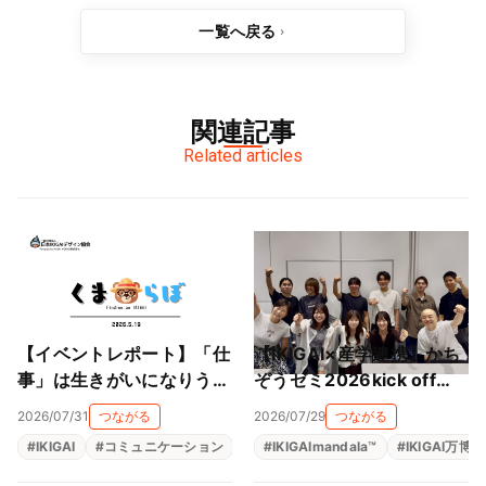
一覧へ戻る
関連記事
Related articles
【イベントレポート】「仕
【IKIGAI×産学連携】かち
事」は生きがいになりうる
ぞうゼミ2026kick off
のか──くまらぼ IKIGAI研
は、近畿大学 横山ゼミと
2026/07/31
つながる
2026/07/29
つながる
究会・5月の夜の対話
マッチングで事業がスター
#
IKIGAI
#
コミュニケーション
#
共創コミュニティ
#
IKIGAImandala™
#
生きがい
#
IKIGAI万博
ト！！