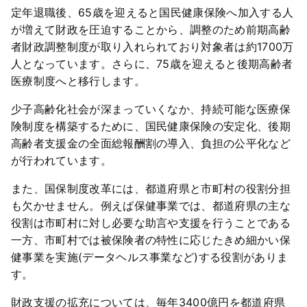
定年退職後、65歳を迎えると国民健康保険へ加入する人
が増えて財政を圧迫することから、調整のため前期高齢
者財政調整制度が取り入れられており対象者は約1700万
人となっています。さらに、75歳を迎えると後期高齢者
医療制度へと移行します。
少子高齢化社会が深まっていくなか、持続可能な医療保
険制度を構築するために、国民健康保険の安定化、後期
高齢者支援金の全面総報酬割の導入、負担の公平化など
が行われています。
また、国保制度改革には、都道府県と市町村の役割分担
も欠かせません。例えば保健事業では、都道府県の主な
役割は市町村に対し必要な助言や支援を行うことである
一方、市町村では被保険者の特性に応じたきめ細かい保
健事業を実施(データヘルス事業など)する役割がありま
す。
財政支援の拡充については、毎年3400億円を都道府県