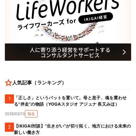
人気記事（ランキング）
「正しさ」というバットを置いて。母と息子、魂を震わせ
1
る“伴走”の物語（YOGAスタジオ アジュナ 長又みほ）
2026/02/13
知る
【IKIGAI対談】”生きがい”が切り拓く、地方における未来の
2
新しい働き方