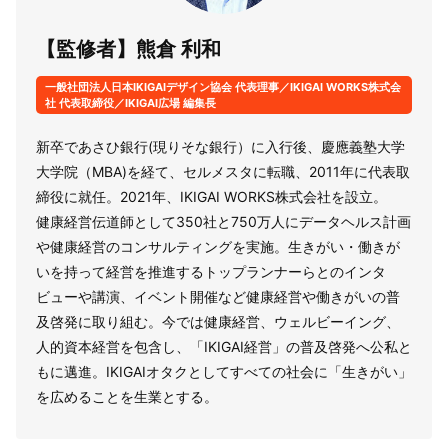
【監修者】熊倉 利和
一般社団法人日本IKIGAIデザイン協会 代表理事／IKIGAI WORKS株式会
社 代表取締役／IKIGAI広場 編集長
新卒であさひ銀行(現りそな銀行）に入行後、慶應義塾大学
大学院（MBA)を経て、セルメスタに転職、2011年に代表取
締役に就任。2021年、IKIGAI WORKS株式会社を設立。
健康経営伝道師として350社と750万人にデータヘルス計画
や健康経営のコンサルティングを実施。生きがい・働きが
いを持って経営を推進するトップランナーらとのインタ
ビューや講演、イベント開催など健康経営や働きがいの普
及啓発に取り組む。今では健康経営、ウェルビーイング、
人的資本経営を包含し、「IKIGAI経営」の普及啓発へ公私と
もに邁進。IKIGAIオタクとしてすべての社会に「生きがい」
を広めることを生業とする。