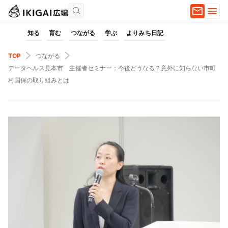
知る
育む
つながる
学ぶ
よりみち日記
TOP
つながる
データヘルス見本市 主催者セミナー：今後どうなる？意外に知らない市町
村国保の取り組みとは