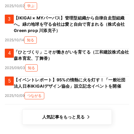
2025/10/02
学ぶ
【IKIGAI × MYパーパス】管理型組織から自律自走型組織
3
へ。緑の地球を守る会社は愛と自由で育まれる（株式会社
Green prop 川添克子）
2025/10/14
知る
「ひとづくり」こそが働きがいを育てる（三和建設株式会社
4
森本育宏、丁舞香）
2025/09/03
知る
【イベントレポート】95%の情熱に火を灯す！「一般社団
5
法人日本IKIGAIデザイン協会」設立記念イベントを開催
2025/10/09
つながる
人気記事をもっと見る