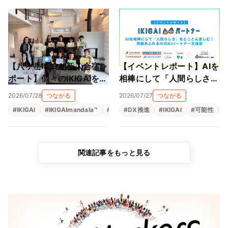
【八ヶ岳IKIGAI新人合宿レ
【イベントレポート】AIを
ポート】個々のIKIGAIを、
相棒にして「人間らしさ」
会社のパーパスとつなぐ。
をとことん楽しむ！笑顔あ
2026/07/28
つながる
2026/07/27
つながる
仲間とともに、自分の軸に
ふれるIKIGAIパートナー交
#
IKIGAI
#
IKIGAImandala™
#
人材育成
#
DX推進
#
存在意義
#
IKIGAI
#
生きがい
#
可能性
#
#
出会った2日間
流会
関連記事をもっと見る