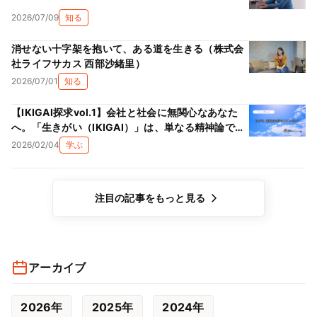
2026/07/09
知る
消せない十字架を抱いて、ある道を生きる（株式会
社ライフサカス 西部沙緒里）
2026/07/01
知る
【IKIGAI探求vol.1】会社と社会に無関心なあなた
へ。「生きがい（IKIGAI）」は、単なる精神論では
ない理由
2026/02/04
学ぶ
注目の記事をもっと見る
アーカイブ
2026年
2025年
2024年