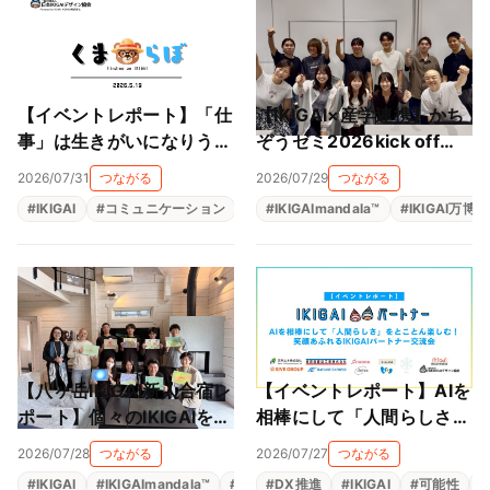
【イベントレポート】「仕
【IKIGAI×産学連携】かち
事」は生きがいになりうる
ぞうゼミ2026kick off
のか──くまらぼ IKIGAI研
は、近畿大学 横山ゼミと
2026/07/31
つながる
2026/07/29
つながる
究会・5月の夜の対話
マッチングで事業がスター
#
IKIGAI
#
コミュニケーション
#
共創コミュニティ
#
IKIGAImandala™
#
生きがい
#
IKIGAI万博
ト！！
【八ヶ岳IKIGAI新人合宿レ
【イベントレポート】AIを
ポート】個々のIKIGAIを、
相棒にして「人間らしさ」
会社のパーパスとつなぐ。
をとことん楽しむ！笑顔あ
2026/07/28
つながる
2026/07/27
つながる
仲間とともに、自分の軸に
ふれるIKIGAIパートナー交
#
IKIGAI
#
IKIGAImandala™
#
人材育成
#
DX推進
#
存在意義
#
IKIGAI
#
生きがい
#
可能性
#
#