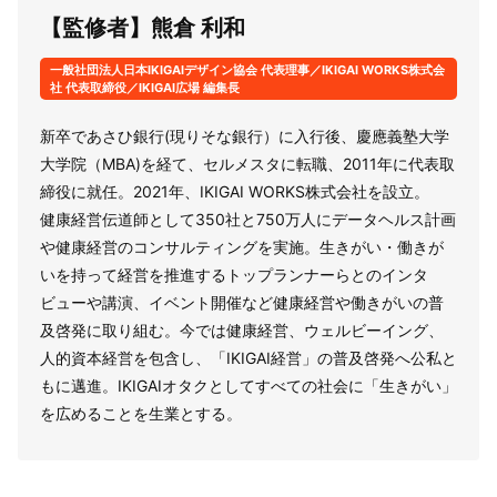
【監修者】熊倉 利和
一般社団法人日本IKIGAIデザイン協会 代表理事／IKIGAI WORKS株式会
社 代表取締役／IKIGAI広場 編集長
新卒であさひ銀行(現りそな銀行）に入行後、慶應義塾大学
大学院（MBA)を経て、セルメスタに転職、2011年に代表取
締役に就任。2021年、IKIGAI WORKS株式会社を設立。
健康経営伝道師として350社と750万人にデータヘルス計画
や健康経営のコンサルティングを実施。生きがい・働きが
いを持って経営を推進するトップランナーらとのインタ
ビューや講演、イベント開催など健康経営や働きがいの普
及啓発に取り組む。今では健康経営、ウェルビーイング、
人的資本経営を包含し、「IKIGAI経営」の普及啓発へ公私と
もに邁進。IKIGAIオタクとしてすべての社会に「生きがい」
を広めることを生業とする。