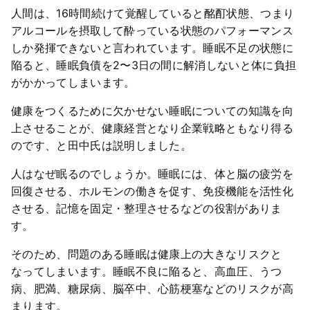
人間は、16時間続けて覚醒していると酩酊状態、つまり
アルコールを摂取して酔っている状態のパフォーマンス
しか発揮できないと言われています。睡眠不足の状態に
陥ると、睡眠負債を2〜3日の間に解消しないと体に負担
がかかってしまいます。
健康をつくるために欠かせない睡眠についての知識を向
上させることが、健康経営となり企業戦略ともなり得る
のです、と田中氏は説明しました。
人はなぜ眠るのでしょうか。睡眠には、体と脳の疲労を
回復させる、ホルモンの働きを促す、免疫機能を活性化
させる、記憶を固定・整理させるなどの役割がありま
す。
そのため、問題のある睡眠は健康上の大きなリスクと
なってしまいます。睡眠不良に陥ると、高血圧、うつ
病、肥満、糖尿病、脳卒中、心筋梗塞などのリスクが高
まります。