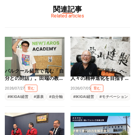
関連記事
Related articles
パルクール経営で育む「自
「道具」から「同志」へ。
分との対話」。田端の教室
人々の精神進化を目指す地
が作る大人も子供も輝ける
球黒字化経営（栗山縫製株
2026/07/27
育む
2026/07/05
育む
居場所（NEWTAROS ）
式会社）
#
IKIGAI経営
#
源泉
#
自分軸
#
自己理解
#
IKIGAI経営
#
自律型人材育成
#
モチベーション