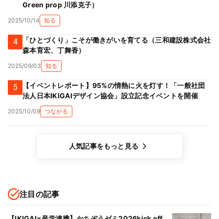
Green prop 川添克子）
2025/10/14
知る
「ひとづくり」こそが働きがいを育てる（三和建設株式会社
4
森本育宏、丁舞香）
2025/09/03
知る
【イベントレポート】95%の情熱に火を灯す！「一般社団
5
法人日本IKIGAIデザイン協会」設立記念イベントを開催
2025/10/09
つながる
人気記事をもっと見る
注目の記事
【IKIGAI×産学連携】かちぞうゼミ2026kick off