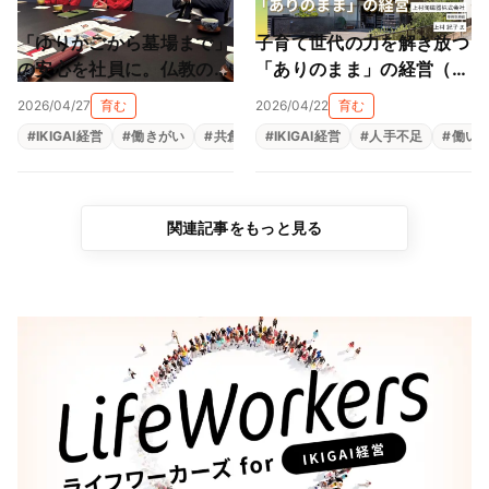
「ゆりかごから墓場まで」
子育て世代の力を解き放つ
の安心を社員に。仏教の教
「ありのまま」の経営（上
えと親心が育む「共にあ
村陶磁器株式会社）
2026/04/27
育む
2026/04/22
育む
る」経営（尾張陸運株式会
#
IKIGAI経営
#
働きがい
#
共創
#
#
生きがい
IKIGAI経営
#
福利厚生
#
人手不足
#
組織改革
#
働い
社）
関連記事をもっと見る