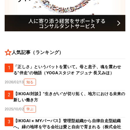
人気記事（ランキング）
「正しさ」というバットを置いて。母と息子、魂を震わせ
1
る“伴走”の物語（YOGAスタジオ アジュナ 長又みほ）
2026/02/13
知る
【IKIGAI対談】”生きがい”が切り拓く、地方における未来の
2
新しい働き方
2025/10/02
学ぶ
【IKIGAI × MYパーパス】管理型組織から自律自走型組織
3
へ。緑の地球を守る会社は愛と自由で育まれる（株式会社