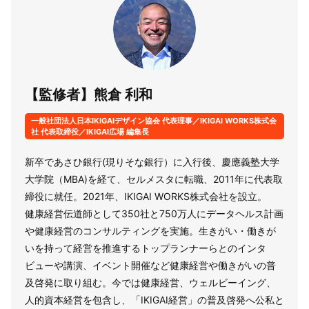
【監修者】熊倉 利和
一般社団法人日本IKIGAIデザイン協会 代表理事／IKIGAI WORKS株式会
社 代表取締役／IKIGAI広場 編集長
新卒であさひ銀行(現りそな銀行）に入行後、慶應義塾大学
大学院（MBA)を経て、セルメスタに転職、2011年に代表取
締役に就任。2021年、IKIGAI WORKS株式会社を設立。
健康経営伝道師として350社と750万人にデータヘルス計画
や健康経営のコンサルティングを実施。生きがい・働きが
いを持って経営を推進するトップランナーらとのインタ
ビューや講演、イベント開催など健康経営や働きがいの普
及啓発に取り組む。今では健康経営、ウェルビーイング、
人的資本経営を包含し、「IKIGAI経営」の普及啓発へ公私と