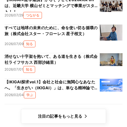
は、近畿大学 横山ゼミとマッチングで事業がスター
ト！！
2026/07/29
つながる
すべては地球の未来のために、命を使い切る循環の
旅（株式会社スター・フローレス 星子桜文）
2026/07/09
知る
消せない十字架を抱いて、ある道を生きる（株式会
社ライフサカス 西部沙緒里）
2026/07/01
知る
【IKIGAI探求vol.1】会社と社会に無関心なあなた
へ。「生きがい（IKIGAI）」は、単なる精神論では
ない理由
2026/02/04
学ぶ
注目の記事をもっと見る