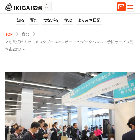
知る
育む
つながる
学ぶ
よりみち日記
TOP
育む
立ち見続出！セルメスタブースのレポート 〜データヘルス・予防サービス見
本市2017〜