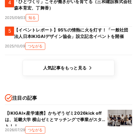
「ひとづくり」こそが働きがいを育てる（三和建設株式会社
4
森本育宏、丁舞香）
2025/09/03
知る
【イベントレポート】95%の情熱に火を灯す！「一般社団
5
法人日本IKIGAIデザイン協会」設立記念イベントを開催
2025/10/09
つながる
人気記事をもっと見る
注目の記事
【IKIGAI×産学連携】かちぞうゼミ2026kick off
は、近畿大学 横山ゼミとマッチングで事業がスター
ト！！
2026/07/29
つながる