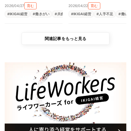
えと親心が育む「共にあ
村陶磁器株式会社）
2026/04/27
育む
2026/04/22
育む
る」経営（尾張陸運株式会
#
IKIGAI経営
#
働きがい
#
共創
#
#
生きがい
IKIGAI経営
#
福利厚生
#
人手不足
#
組織改革
#
働い
社）
関連記事をもっと見る