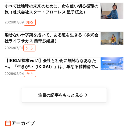
すべては地球の未来のために、命を使い切る循環の
旅（株式会社スター・フローレス 星子桜文）
2026/07/09
知る
消せない十字架を抱いて、ある道を生きる（株式会
社ライフサカス 西部沙緒里）
2026/07/01
知る
【IKIGAI探求vol.1】会社と社会に無関心なあなた
へ。「生きがい（IKIGAI）」は、単なる精神論では
ない理由
2026/02/04
学ぶ
注目の記事をもっと見る
アーカイブ