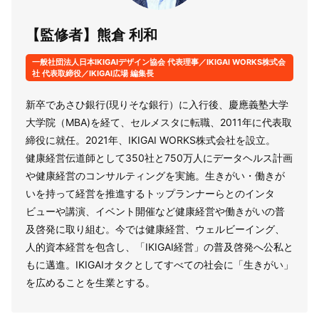
【監修者】熊倉 利和
一般社団法人日本IKIGAIデザイン協会 代表理事／IKIGAI WORKS株式会
社 代表取締役／IKIGAI広場 編集長
新卒であさひ銀行(現りそな銀行）に入行後、慶應義塾大学
大学院（MBA)を経て、セルメスタに転職、2011年に代表取
締役に就任。2021年、IKIGAI WORKS株式会社を設立。
健康経営伝道師として350社と750万人にデータヘルス計画
や健康経営のコンサルティングを実施。生きがい・働きが
いを持って経営を推進するトップランナーらとのインタ
ビューや講演、イベント開催など健康経営や働きがいの普
及啓発に取り組む。今では健康経営、ウェルビーイング、
人的資本経営を包含し、「IKIGAI経営」の普及啓発へ公私と
もに邁進。IKIGAIオタクとしてすべての社会に「生きがい」
を広めることを生業とする。