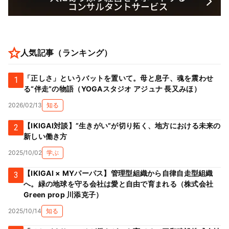
人気記事（ランキング）
「正しさ」というバットを置いて。母と息子、魂を震わせ
1
る“伴走”の物語（YOGAスタジオ アジュナ 長又みほ）
2026/02/13
知る
【IKIGAI対談】”生きがい”が切り拓く、地方における未来の
2
新しい働き方
2025/10/02
学ぶ
【IKIGAI × MYパーパス】管理型組織から自律自走型組織
3
へ。緑の地球を守る会社は愛と自由で育まれる（株式会社
Green prop 川添克子）
2025/10/14
知る