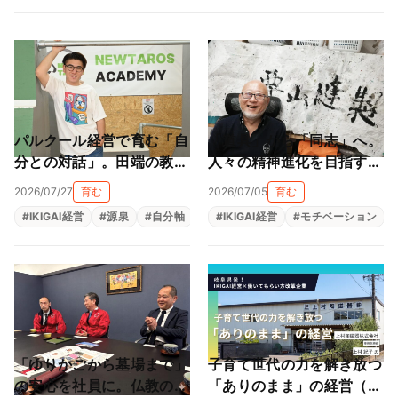
パルクール経営で育む「自
「道具」から「同志」へ。
分との対話」。田端の教室
人々の精神進化を目指す地
が作る大人も子供も輝ける
球黒字化経営（栗山縫製株
2026/07/27
育む
2026/07/05
育む
居場所（NEWTAROS ）
式会社）
#
IKIGAI経営
#
源泉
#
自分軸
#
自己理解
#
IKIGAI経営
#
自律型人材育成
#
モチベーション
「ゆりかごから墓場まで」
子育て世代の力を解き放つ
の安心を社員に。仏教の教
「ありのまま」の経営（上