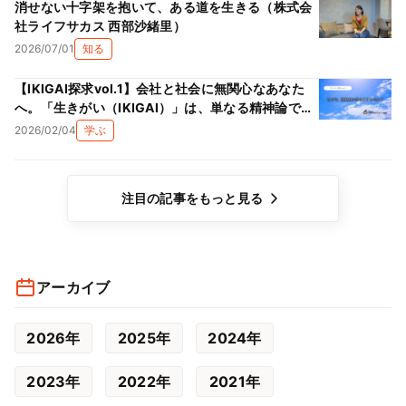
消せない十字架を抱いて、ある道を生きる（株式会
社ライフサカス 西部沙緒里）
2026/07/01
知る
【IKIGAI探求vol.1】会社と社会に無関心なあなた
へ。「生きがい（IKIGAI）」は、単なる精神論では
ない理由
2026/02/04
学ぶ
注目の記事をもっと見る
アーカイブ
2026年
2025年
2024年
2023年
2022年
2021年