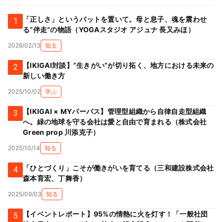
「正しさ」というバットを置いて。母と息子、魂を震わせ
1
る“伴走”の物語（YOGAスタジオ アジュナ 長又みほ）
2026/02/13
知る
【IKIGAI対談】”生きがい”が切り拓く、地方における未来の
2
新しい働き方
2025/10/02
学ぶ
【IKIGAI × MYパーパス】管理型組織から自律自走型組織
3
へ。緑の地球を守る会社は愛と自由で育まれる（株式会社
Green prop 川添克子）
2025/10/14
知る
「ひとづくり」こそが働きがいを育てる（三和建設株式会社
4
森本育宏、丁舞香）
2025/09/03
知る
【イベントレポート】95%の情熱に火を灯す！「一般社団
5