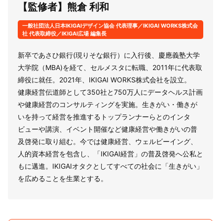
【監修者】熊倉 利和
一般社団法人日本IKIGAIデザイン協会 代表理事／IKIGAI WORKS株式会
社 代表取締役／IKIGAI広場 編集長
新卒であさひ銀行(現りそな銀行）に入行後、慶應義塾大学
大学院（MBA)を経て、セルメスタに転職、2011年に代表取
締役に就任。2021年、IKIGAI WORKS株式会社を設立。
健康経営伝道師として350社と750万人にデータヘルス計画
や健康経営のコンサルティングを実施。生きがい・働きが
いを持って経営を推進するトップランナーらとのインタ
ビューや講演、イベント開催など健康経営や働きがいの普
及啓発に取り組む。今では健康経営、ウェルビーイング、
人的資本経営を包含し、「IKIGAI経営」の普及啓発へ公私と
もに邁進。IKIGAIオタクとしてすべての社会に「生きがい」
を広めることを生業とする。