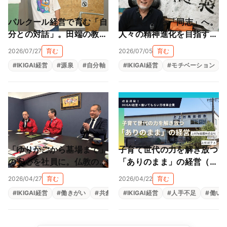
パルクール経営で育む「自
「道具」から「同志」へ。
分との対話」。田端の教室
人々の精神進化を目指す地
が作る大人も子供も輝ける
球黒字化経営（栗山縫製株
2026/07/27
育む
2026/07/05
育む
居場所（NEWTAROS ）
式会社）
#
IKIGAI経営
#
源泉
#
自分軸
#
自己理解
#
IKIGAI経営
#
自律型人材育成
#
モチベーション
「ゆりかごから墓場まで」
子育て世代の力を解き放つ
の安心を社員に。仏教の教
「ありのまま」の経営（上
えと親心が育む「共にあ
村陶磁器株式会社）
2026/04/27
育む
2026/04/22
育む
る」経営（尾張陸運株式会
#
IKIGAI経営
#
働きがい
#
共創
#
#
生きがい
IKIGAI経営
#
福利厚生
#
人手不足
#
組織改革
#
働い
社）