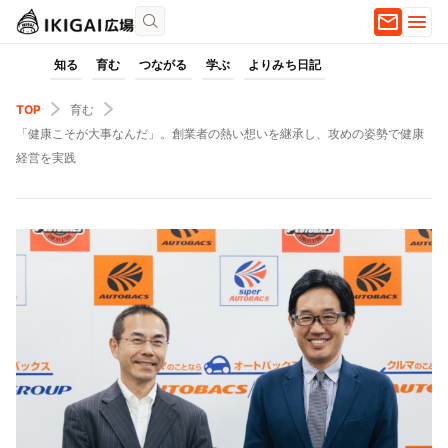
知る
育む
つながる
学ぶ
よりみち日記
TOP
育む
「健康こそが大事なんだ」。創業者の熱い想いを継承し、攻めの姿勢で健康
経営を実践