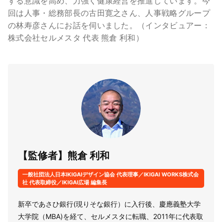
する意識を高め、力強く健康経営を推進しています。今
回は人事・総務部長の古田寛之さん、人事戦略グループ
の林寿彦さんにお話を伺いました。（インタビュアー：
株式会社セルメスタ 代表 熊倉 利和）
【監修者】熊倉 利和
一般社団法人日本IKIGAIデザイン協会 代表理事／IKIGAI WORKS株式会
社 代表取締役／IKIGAI広場 編集長
新卒であさひ銀行(現りそな銀行）に入行後、慶應義塾大学
大学院（MBA)を経て、セルメスタに転職、2011年に代表取