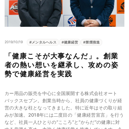
2019/10/19
#
メンタルヘルス
#
健康経営
#
禁煙推進
「健康こそが大事なんだ」。創業
者の熱い想いを継承し、攻めの姿
勢で健康経営を実践
カー用品の販売を中心に全国展開する株式会社オート
バックスセブン。創業当時から、社員の健康づくりが経
営の大きな柱となってきました。特に近年はその取り組
みが加速。2018年には二度目の「健康経営宣言」を行う
など、社員一人ひとりの“こころ”と“からだ”の健康に対