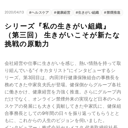
2020/04/13
#
ヘルスケア
#
健康経営
#
生きがい組織
#
禁煙推進
シリーズ『私の生きがい組織』
（第三回） 生きがいこそが新たな
挑戦の原動力
会社経営や仕事に生きがいを感じ、熱い情熱を持って取
り組んでいる“イキカタリスト”にインタビューするシ
リーズ。第3回目は、内田洋行健康保険組合の事務長を
務めてきた中家良夫氏が登場。健保側からグループ各社
に働きかけ、健康経営を力強く推進。さらにグループ内
だけでなく、オンライン禁煙外来の実現など日本のヘル
スケアの発展にも大きく貢献してきた中家氏に、健保組
合事務長としての9年間の日々を振り返ってもらうとと
もに、これからの人生のビジョンを伺いました。
インタビュアー：株式会社セルメスタ 代表取締役社長