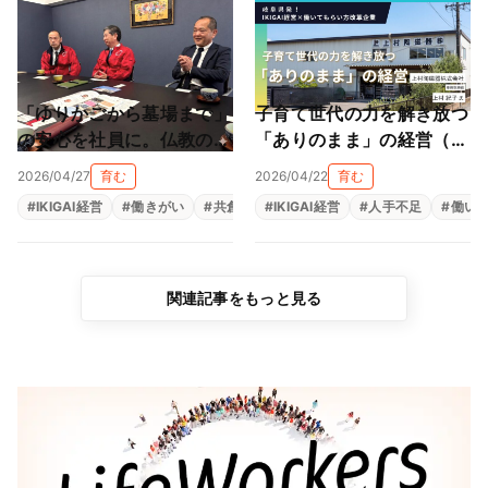
「ゆりかごから墓場まで」
子育て世代の力を解き放つ
の安心を社員に。仏教の教
「ありのまま」の経営（上
えと親心が育む「共にあ
村陶磁器株式会社）
2026/04/27
育む
2026/04/22
育む
る」経営（尾張陸運株式会
#
IKIGAI経営
#
働きがい
#
共創
#
#
生きがい
IKIGAI経営
#
福利厚生
#
人手不足
#
組織改革
#
働い
社）
関連記事をもっと見る