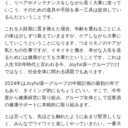
く、リペアやメンテナンスをしながら長く大事に使って
いこう、そのための道具や手段を喜一工具は提供してい
るんだということです。
これを人財面に置き換えた場合、年齢を重ねるごとに人
の体は少しずつ衰えていきますが、ケアしながら大事に
していこうということになります。つまりモノのケアが
私たちの仕事ですが、イキイキと働き、幸せな人生を送
るためには健康がとても大事だということです。これは
人生100年時代と言われる今、Joyful喜一グループだけ
ではなく、社会全体に関わる課題でもあります。
2024年はJoyful喜一グループの中期計画の最初の年で
もあり、タイミング的にもちょうどいい。そこで、今年
度から健康経営に取り組み、グループ全体として従業員
の健康サポートに本格的に取り組みます。
とは言っても、先ほども触れたようにあまり堅苦しくな
く、みんなでワイワイと楽しくやっていきたい。一番大