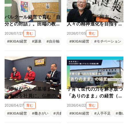
パルクール経営で育む「自
「道具」から「同志」へ。
分との対話」。田端の教室
人々の精神進化を目指す地
が作る大人も子供も輝ける
球黒字化経営（栗山縫製株
2026/07/27
育む
2026/07/05
育む
居場所（NEWTAROS ）
式会社）
#
IKIGAI経営
#
源泉
#
自分軸
#
自己理解
#
IKIGAI経営
#
自律型人材育成
#
モチベーション
「ゆりかごから墓場まで」
子育て世代の力を解き放つ
の安心を社員に。仏教の教
「ありのまま」の経営（上
えと親心が育む「共にあ
村陶磁器株式会社）
2026/04/27
育む
2026/04/22
育む
る」経営（尾張陸運株式会
#
IKIGAI経営
#
働きがい
#
共創
#
#
生きがい
IKIGAI経営
#
福利厚生
#
人手不足
#
組織改革
#
働い
社）