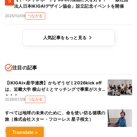
5
法人日本IKIGAIデザイン協会」設立記念イベントを開催
2025/10/09
つながる
人気記事をもっと見る
注目の記事
【IKIGAI×産学連携】かちぞうゼミ2026kick off
は、近畿大学 横山ゼミとマッチングで事業がスター
ト！！
2026/07/29
つながる
すべては地球の未来のために、命を使い切る循環の
旅（株式会社スター・フローレス 星子桜文）
2026/07/09
知る
Translate »