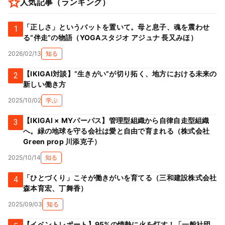
人気記事（ランキング）
「正しさ」というバットを置いて。母と息子、魂を震わせ
1
る“伴走”の物語（YOGAスタジオ アジュナ 長又みほ）
2026/02/13
知る
【IKIGAI対談】”生きがい”が切り拓く、地方における未来の
2
新しい働き方
2025/10/02
学ぶ
【IKIGAI × MYパーパス】管理型組織から自律自走型組織
3
へ。緑の地球を守る会社は愛と自由で育まれる（株式会社
Green prop 川添克子）
2025/10/14
知る
「ひとづくり」こそが働きがいを育てる（三和建設株式会社
4
森本育宏、丁舞香）
2025/09/03
知る
【イベントレポート】95%の情熱に火を灯す！「一般社団