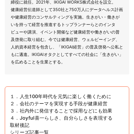
締役に就任。2021年、IKIGAI WORKS株式会社を設立。
健康経営伝道師として350社と750万人にデータヘルス計画
や健康経営のコンサルティングを実施。生きがい・働きが
いを持って経営を推進するトップランナーらとのインタ
ビューや講演、イベント開催など健康経営や働きがいの普
及啓発に取り組む。今では健康経営、ウェルビーイング、
人的資本経営を包含し、「IKIGAI経営」の普及啓発へ公私と
もに邁進。IKIGAIオタクとしてすべての社会に「生きがい」
を広めることを生業とする。
１．人生100年時代を元気に楽しく働くために
２．会社のテーマを実現する手段が健康経営
３．社内外に発信することで採用などにも効果
４．Joyful喜一らしさ、自分らしさを表現する
取材後記
シリーズ記事一覧