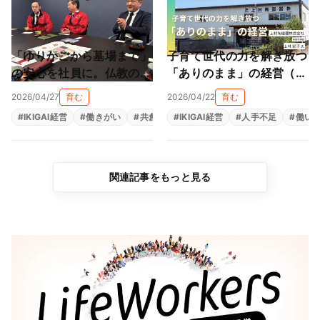
「ゆりかごから墓場まで」
子育て世代の力を解き放つ
の安心を社員に。仏教の教
「ありのまま」の経営（上
えと親心が育む「共にあ
村陶磁器株式会社）
2026/04/27
育む
2026/04/22
育む
る」経営（尾張陸運株式会
#
IKIGAI経営
#
働きがい
#
共創
#
#
生きがい
IKIGAI経営
#
福利厚生
#
人手不足
#
組織改革
#
働い
社）
関連記事をもっと見る