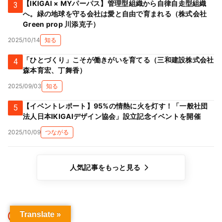
【IKIGAI × MYパーパス】管理型組織から自律自走型組織
3
へ。緑の地球を守る会社は愛と自由で育まれる（株式会社
Green prop 川添克子）
2025/10/14
知る
「ひとづくり」こそが働きがいを育てる（三和建設株式会社
4
森本育宏、丁舞香）
2025/09/03
知る
【イベントレポート】95%の情熱に火を灯す！「一般社団
5
法人日本IKIGAIデザイン協会」設立記念イベントを開催
2025/10/09
つながる
人気記事をもっと見る
Translate »
注目の記事