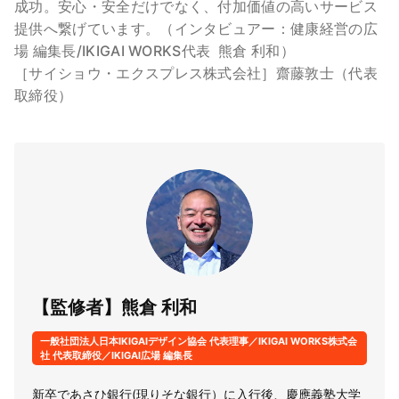
成功。安心・安全だけでなく、付加価値の高いサービス
提供へ繋げています。（インタビュアー：健康経営の広
場 編集長/IKIGAI WORKS代表 熊倉 利和）
［サイショウ・エクスプレス株式会社］齋藤敦士（代表
取締役）
【監修者】熊倉 利和
一般社団法人日本IKIGAIデザイン協会 代表理事／IKIGAI WORKS株式会
社 代表取締役／IKIGAI広場 編集長
新卒であさひ銀行(現りそな銀行）に入行後、慶應義塾大学