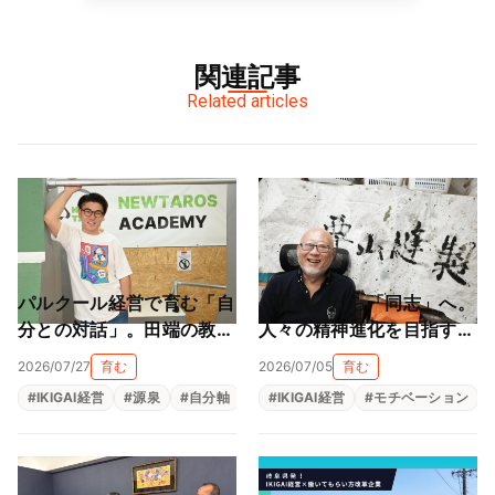
関連記事
Related articles
パルクール経営で育む「自
「道具」から「同志」へ。
分との対話」。田端の教室
人々の精神進化を目指す地
が作る大人も子供も輝ける
球黒字化経営（栗山縫製株
2026/07/27
育む
2026/07/05
育む
居場所（NEWTAROS ）
式会社）
#
IKIGAI経営
#
源泉
#
自分軸
#
自己理解
#
IKIGAI経営
#
自律型人材育成
#
モチベーション