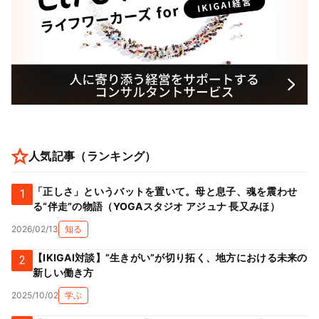
人気記事（ランキング）
「正しさ」というバットを置いて。母と息子、魂を震わせ
1
る“伴走”の物語（YOGAスタジオ アジュナ 長又みほ）
2026/02/13
知る
【IKIGAI対談】”生きがい”が切り拓く、地方における未来の
2
新しい働き方
2025/10/02
学ぶ