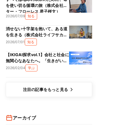
を使い切る循環の旅（株式会社ス
ター・フローレス 星子桜文）
2026/07/09
知る
消せない十字架を抱いて、ある道
を生きる（株式会社ライフサカス
西部沙緒里）
2026/07/01
知る
【IKIGAI探求vol.1】会社と社会に
無関心なあなたへ。「生きがい
（IKIGAI）」は、単なる精神論で
2026/02/04
学ぶ
はない理由
注目の記事をもっと見る
アーカイブ