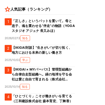
人気記事（ランキング）
「正しさ」というバットを置いて。母と
1
息子、魂を震わせる“伴走”の物語（YOGA
スタジオ アジュナ 長又みほ）
2026/02/13
知る
【IKIGAI対談】”生きがい”が切り拓く、
2
地方における未来の新しい働き方
2025/10/02
学ぶ
【IKIGAI × MYパーパス】管理型組織か
3
ら自律自走型組織へ。緑の地球を守る会
社は愛と自由で育まれる（株式会社
Green prop 川添克子）
2025/10/14
知る
「ひとづくり」こそが働きがいを育てる
4
（三和建設株式会社 森本育宏、丁舞香）