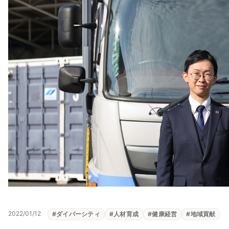
2022/01/12
#
ダイバーシティ
#
人材育成
#
健康経営
#
地域貢献