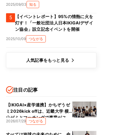
2025/09/03
知る
【イベントレポート】95%の情熱に火を
5
灯す！「一般社団法人日本IKIGAIデザイ
ン協会」設立記念イベントを開催
2025/10/09
つながる
人気記事をもっと見る
注目の記事
【IKIGAI×産学連携】かちぞうゼ
ミ2026kick offは、近畿大学 横
山ゼミとマッチングで事業がス
2026/07/29
つながる
タート！！
すべては地球の未来のために、命