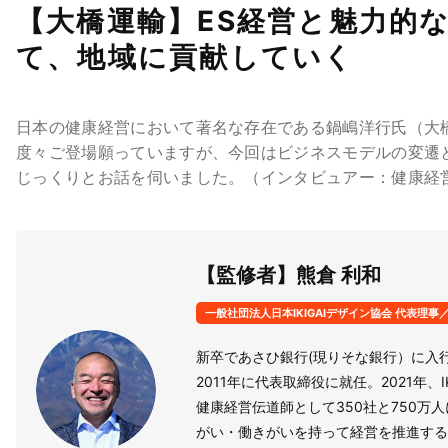
【大橋運輸】ES経営と魅力的
て、地域に貢献していく
日本の健康経営において著名な存在である鍋嶋洋行氏（大
度々ご登場願っていますが、今回はビジネスモデルの変遷
じっくりとお話を伺いました。（インタビュアー：健康経営の広場
【監修者】熊倉 利和
一般社団法人日本IKIGAIデザイン協会 代表理事／IK
新卒であさひ銀行(現りそな銀行）に入
2011年に代表取締役に就任。2021年、I
健康経営伝道師として350社と750
がい・働きがいを持って経営を推進する