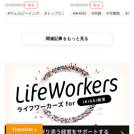
太陽と虹 柳本陽子）
を見える形にする平和への
2026/06/23
知る
2026/04/07
知る
祈り（一般社団法人アート
#
ウェルビーイング
#
トップピックアップ
#
IKIGAI
#
メンタルヘルス
#
共創
#
可能性
#
生きが
#
地
ピースジャパン 矢崎千
惠、矢崎弘直）
関連記事をもっと見る
Translate »