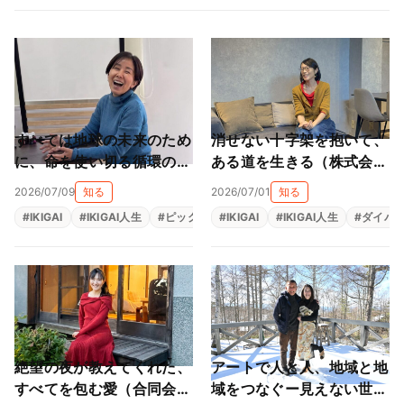
すべては地球の未来のため
消せない十字架を抱いて、
に、命を使い切る循環の旅
ある道を生きる（株式会社
（株式会社スター・フロー
ライフサカス 西部沙緒
2026/07/09
知る
2026/07/01
知る
レス 星子桜文）
里）
#
IKIGAI
#
IKIGAI人生
#
ピックアップ
#
IKIGAI
#
地域貢献
#
IKIGAI人生
#
源泉
#
#
ダイバ
社会貢
絶望の夜が教えてくれた、
アートで人と人、地域と地
すべてを包む愛（合同会社
域をつなぐー見えない世界