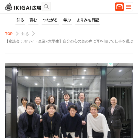
知る
育む
つながる
学ぶ
よりみち日記
TOP
知る
【座談会：ホワイト企業×大学生】自分の心の奥の声に耳を傾けて仕事を選ぶ