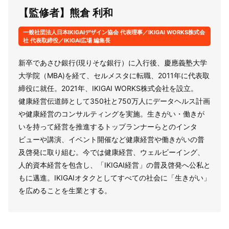
【監修者】熊倉 利和
一般社団法人日本IKIGAIデザイン協会 代表理事／IKIGAI WORKS株式会
社 代表取締役／IKIGAI広場 編集長
新卒であさひ銀行(現りそな銀行）に入行後、慶應義塾大学
大学院（MBA)を経て、セルメスタに転職、2011年に代表取
締役に就任。2021年、IKIGAI WORKS株式会社を設立。
健康経営伝道師として350社と750万人にデータヘルス計画
や健康経営のコンサルティングを実施。生きがい・働きが
いを持って経営を推進するトップランナーらとのインタ
ビューや講演、イベント開催など健康経営や働きがいの普
及啓発に取り組む。今では健康経営、ウェルビーイング、
人的資本経営を包含し、「IKIGAI経営」の普及啓発へ公私と
もに邁進。IKIGAIオタクとしてすべての社会に「生きがい」
を広めることを生業とする。