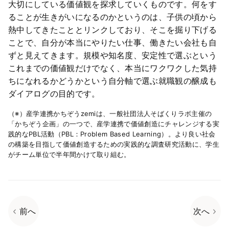
大切にしている価値観を探求していくものです。何をす
ることが生きがいになるのかというのは、子供の頃から
熱中してきたこととリンクしており、そこを掘り下げる
ことで、自分が本当にやりたい仕事、働きたい会社も自
ずと見えてきます。規模や知名度、安定性で選ぶという
これまでの価値観だけでなく、本当にワクワクした気持
ちになれるかどうかという自分軸で選ぶ就職観の醸成も
ダイアログの目的です。
（※）産学連携かちぞうzemiは、一般社団法人そばくりラボ主催の
「かちぞう企画」の一つで、産学連携で価値創造にチャレンジする実
践的なPBL活動（PBL：Problem Based Learning）。より良い社会
の構築を目指して価値創造するための実践的な調査研究活動に、学生
がチーム単位で半年間かけて取り組む。
前へ
次へ