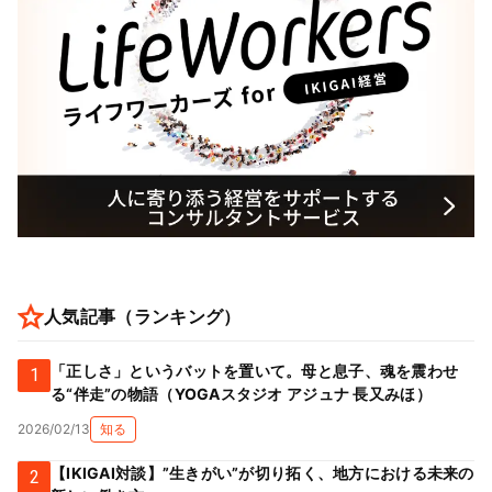
人気記事（ランキング）
「正しさ」というバットを置いて。母と息子、魂を震わせ
1
る“伴走”の物語（YOGAスタジオ アジュナ 長又みほ）
2026/02/13
知る
【IKIGAI対談】”生きがい”が切り拓く、地方における未来の
2