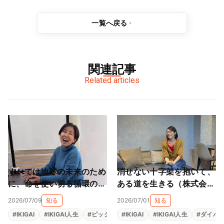
一覧へ戻る
関連記事
Related articles
すべては地球の未来のため
消せない十字架を抱いて、
に、命を使い切る循環の旅
ある道を生きる（株式会社
（株式会社スター・フロー
ライフサカス 西部沙緒
2026/07/09
知る
2026/07/01
知る
レス 星子桜文）
里）
#
IKIGAI
#
IKIGAI人生
#
ピックアップ
#
IKIGAI
#
地域貢献
#
IKIGAI人生
#
源泉
#
#
ダイバ
社会貢