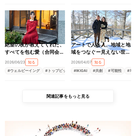
絶望の夜が教えてくれた、
アートで人と人、地域と地
すべてを包む愛（合同会社
域をつなぐー見えない世界
太陽と虹 柳本陽子）
を見える形にする平和への
2026/06/23
知る
2026/04/07
知る
祈り（一般社団法人アート
#
ウェルビーイング
#
トップピックアップ
#
IKIGAI
#
メンタルヘルス
#
共創
#
可能性
#
生きが
#
地
ピースジャパン 矢崎千
惠、矢崎弘直）
関連記事をもっと見る