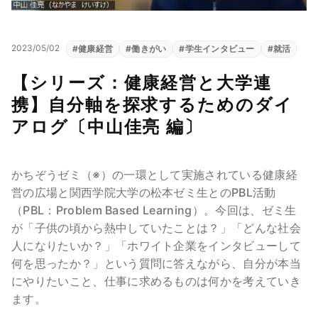
2023/05/02
#
健康経営
#
働きがい
#
学生インタビュー
#
就活
【シリーズ：健康経営と大学連
携】自分軸を探求するためのダイ
アログ〔中山佳亮 編〕
かちぞうゼミ（※）の一環として実施されている健康経
営の広場と関西学院大学の松本ゼミ生とのPBL活動
（PBL：Problem Based Learning）。今回は、ゼミ生
が「子供の頃から熱中していたことは？」「どんな社会
人になりたいか？」「ホワイト企業をインタビューして
何を思ったか？」という質問に答えながら、自分が本当
にやりたいこと、仕事に求めるものは何かを考えていき
ます。