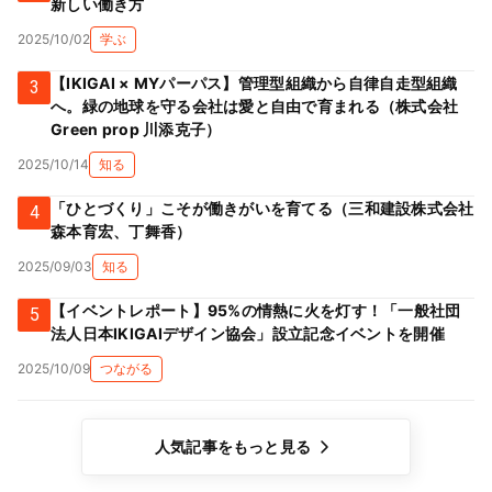
新しい働き方
2025/10/02
学ぶ
【IKIGAI × MYパーパス】管理型組織から自律自走型組織
3
へ。緑の地球を守る会社は愛と自由で育まれる（株式会社
Green prop 川添克子）
2025/10/14
知る
「ひとづくり」こそが働きがいを育てる（三和建設株式会社
4
森本育宏、丁舞香）
2025/09/03
知る
【イベントレポート】95%の情熱に火を灯す！「一般社団
5
法人日本IKIGAIデザイン協会」設立記念イベントを開催
2025/10/09
つながる
人気記事をもっと見る