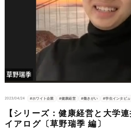
2023/04/24
#
ホワイト企業
#
健康経営
#
働きがい
#
学生インタビュ
【シリーズ：健康経営と大学連
イアログ〔草野瑞季 編〕