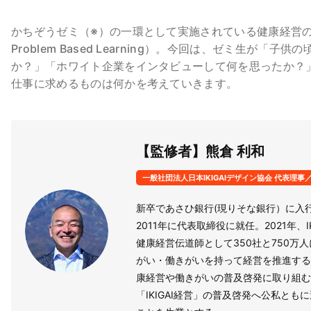
かちぞうゼミ（※）の一環として実施されている健康経営の
Problem Based Learning）。今回は、ゼミ生
か？」「ホワイト企業をインタビューして何を思ったか？
仕事に求めるものは何かを考えていきます。
【監修者】熊倉 利和
一般社団法人日本IKIGAIデザイン協会 代表理事／IK
新卒であさひ銀行(現りそな銀行）に入
2011年に代表取締役に就任。2021年、I
健康経営伝道師として350社と750
がい・働きがいを持って経営を推進する
康経営や働きがいの普及啓発に取り組む
「IKIGAI経営」の普及啓発へ公私とも