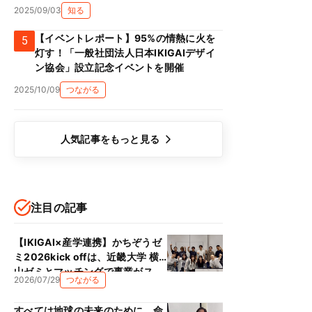
2025/09/03
知る
【イベントレポート】95%の情熱に火を
5
灯す！「一般社団法人日本IKIGAIデザイ
ン協会」設立記念イベントを開催
2025/10/09
つながる
人気記事をもっと見る
注目の記事
【IKIGAI×産学連携】かちぞうゼ
ミ2026kick offは、近畿大学 横
山ゼミとマッチングで事業がス
2026/07/29
つながる
タート！！
すべては地球の未来のために、命