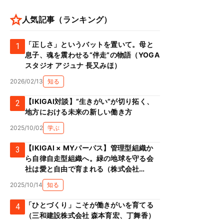
人気記事（ランキング）
「正しさ」というバットを置いて。母と
1
息子、魂を震わせる“伴走”の物語（YOGA
スタジオ アジュナ 長又みほ）
2026/02/13
知る
【IKIGAI対談】”生きがい”が切り拓く、
2
地方における未来の新しい働き方
2025/10/02
学ぶ
【IKIGAI × MYパーパス】管理型組織か
3
ら自律自走型組織へ。緑の地球を守る会
社は愛と自由で育まれる（株式会社
Green prop 川添克子）
2025/10/14
知る
「ひとづくり」こそが働きがいを育てる
4
（三和建設株式会社 森本育宏、丁舞香）