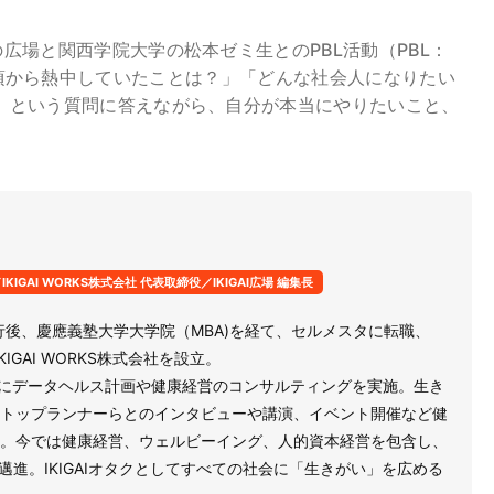
広場と関西学院大学の松本ゼミ生とのPBL活動（PBL：
が「子供の頃から熱中していたことは？」「どんな社会人になりたい
」という質問に答えながら、自分が本当にやりたいこと、
IGAI WORKS株式会社 代表取締役／IKIGAI広場 編集長
行後、慶應義塾大学大学院（MBA)を経て、セルメスタに転職、
KIGAI WORKS株式会社を設立。
万人にデータヘルス計画や健康経営のコンサルティングを実施。生き
トップランナーらとのインタビューや講演、イベント開催など健
。今では健康経営、ウェルビーイング、人的資本経営を包含し、
に邁進。IKIGAIオタクとしてすべての社会に「生きがい」を広める