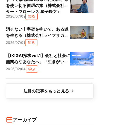
を使い切る循環の旅（株式会社ス
ター・フローレス 星子桜文）
2026/07/09
知る
消せない十字架を抱いて、ある道
を生きる（株式会社ライフサカス
西部沙緒里）
2026/07/01
知る
【IKIGAI探求vol.1】会社と社会に
無関心なあなたへ。「生きがい
（IKIGAI）」は、単なる精神論で
2026/02/04
学ぶ
はない理由
注目の記事をもっと見る
アーカイブ