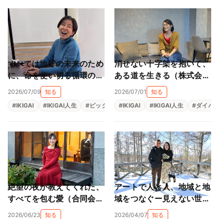
すべては地球の未来のため
消せない十字架を抱いて、
に、命を使い切る循環の旅
ある道を生きる（株式会社
（株式会社スター・フロー
ライフサカス 西部沙緒
2026/07/09
知る
2026/07/01
知る
レス 星子桜文）
里）
#
IKIGAI
#
IKIGAI人生
#
ピックアップ
#
IKIGAI
#
地域貢献
#
IKIGAI人生
#
源泉
#
#
ダイバ
社会貢
絶望の夜が教えてくれた、
アートで人と人、地域と地
すべてを包む愛（合同会社
域をつなぐー見えない世界
太陽と虹 柳本陽子）
を見える形にする平和への
2026/06/23
知る
2026/04/07
知る