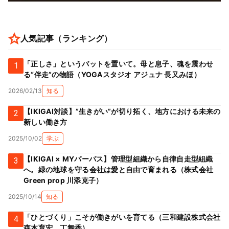
人気記事（ランキング）
「正しさ」というバットを置いて。母と息子、魂を震わせ
1
る“伴走”の物語（YOGAスタジオ アジュナ 長又みほ）
2026/02/13
知る
【IKIGAI対談】”生きがい”が切り拓く、地方における未来の
2
新しい働き方
2025/10/02
学ぶ
【IKIGAI × MYパーパス】管理型組織から自律自走型組織
3
へ。緑の地球を守る会社は愛と自由で育まれる（株式会社
Green prop 川添克子）
2025/10/14
知る
「ひとづくり」こそが働きがいを育てる（三和建設株式会社
4
森本育宏、丁舞香）