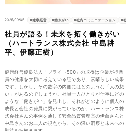
2025/09/05
#
健康経営
#
働きがい
#
社内コミュニケーション
#
社員
社員が語る！未来を拓く働きがい
（ハートランス株式会社 中島耕
平、伊藤正樹）
健康経営優良法人「ブライト500」の取得は企業が従業
員の健康を大切に考えている証であり、素晴らしい成果
です。しかし、その数字の内側にはどのような「人の想
い」があるのでしょうか。社員一人ひとりが仕事にどの
ような「働きがい」を見出し、それがどのように個人の
成長と会社の発展に繋がっているのか、ハートランス株
式会社さんの事例を通して安全品質管理室の伊藤さんと
中島さんのお二人の視点から、その深い洞察と未来への
期待を紐解きます。