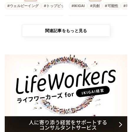
祈り（一般社団法人アート
#
ウェルビーイング
#
トップピックアップ
#
IKIGAI
#
メンタルヘルス
#
共創
#
可能性
#
生きが
#
地
ピースジャパン 矢崎千
惠、矢崎弘直）
関連記事をもっと見る