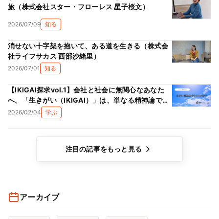
旅（株式会社スター・フローレス 星子桜文）
2026/07/09
知る
消せない十字架を抱いて、ある道を生きる（株式会
社ライフサカス 西部沙緒里）
2026/07/01
知る
【IKIGAI探求vol.1】会社と社会に無関心なあなた
へ。「生きがい（IKIGAI）」は、単なる精神論では
ない理由
2026/02/04
学ぶ
注目の記事をもっと見る
アーカイブ