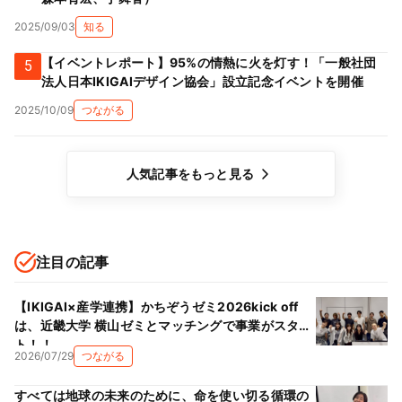
2025/09/03
知る
【イベントレポート】95%の情熱に火を灯す！「一般社団
5
法人日本IKIGAIデザイン協会」設立記念イベントを開催
2025/10/09
つながる
人気記事をもっと見る
注目の記事
【IKIGAI×産学連携】かちぞうゼミ2026kick off
は、近畿大学 横山ゼミとマッチングで事業がスター
ト！！
2026/07/29
つながる
すべては地球の未来のために、命を使い切る循環の