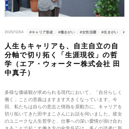
2025/12/04
#
キャリア形成
#
働きがい
#
女性活躍
#
生きがい
#
自
人生もキャリアも、自主自立の自
分軸で切り拓く「生涯現役」の哲
学（エア・ウォーター株式会社 田
中真子）
多様な価値観が求められる現代において、「自分らしく
働く」ことの意義はますます大きくなっています。今
回、私たちは自らの意志と情熱を原動力に、キャリアを
切り拓いてきた田中まこさんにお話を伺いました。彼女
のユニークな人生哲学と、仕事への深い愛情が掛け合わ
さることで起こす働き方の化学反応は、多くの読者に新