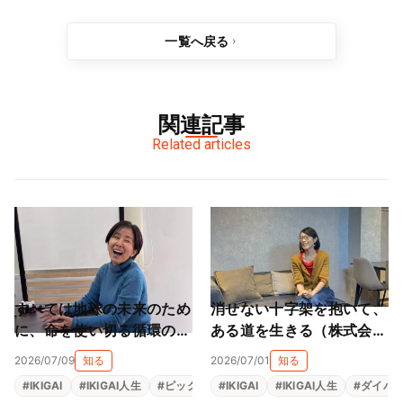
一覧へ戻る
関連記事
Related articles
すべては地球の未来のため
消せない十字架を抱いて、
に、命を使い切る循環の旅
ある道を生きる（株式会社
（株式会社スター・フロー
ライフサカス 西部沙緒
2026/07/09
知る
2026/07/01
知る
レス 星子桜文）
里）
#
IKIGAI
#
IKIGAI人生
#
ピックアップ
#
IKIGAI
#
地域貢献
#
IKIGAI人生
#
源泉
#
#
ダイバ
社会貢