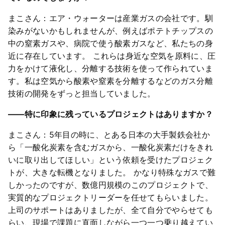
まこさん：エア・ウォーターは産業ガスの会社です。馴
染みがないかもしれませんが、例えばポテトチップスの
中の窒素ガスや、病院で使う酸素ガスなど、私たちの身
近に存在しています。 これらは身近な空気を原料に、圧
力をかけて液化し、分離する技術を使って作られていま
す。私は空気から酸素や窒素を分離するなどのガス分離
技術の開発をずっと担当していました。
――特に印象に残っているプロジェクトはありますか？
まこさん：5年目の時に、とある日本の大手製鉄会社か
ら「一酸化炭素を含むガスから、一酸化炭素だけをきれ
いに取り出してほしい」という依頼を受けたプロジェク
トが、大きな転機となりました。 かなり特殊なガスで難
しかったのですが、数億円規模のこのプロジェクトで、
実質的なプロジェクトリーダーを任せてもらいました。
上司のサポートはありましたが、全て自分でやらせても
らい、現場で課題に直面しながら一つ一つ乗り越えてい