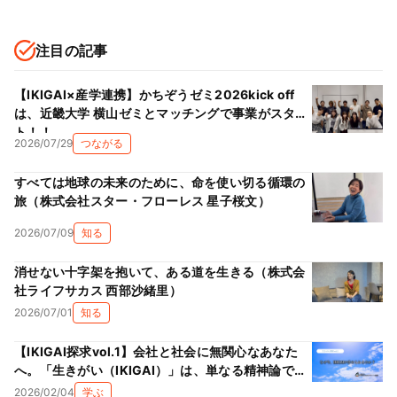
注目の記事
【IKIGAI×産学連携】かちぞうゼミ2026kick off
は、近畿大学 横山ゼミとマッチングで事業がスター
ト！！
2026/07/29
つながる
すべては地球の未来のために、命を使い切る循環の
旅（株式会社スター・フローレス 星子桜文）
2026/07/09
知る
消せない十字架を抱いて、ある道を生きる（株式会
社ライフサカス 西部沙緒里）
2026/07/01
知る
【IKIGAI探求vol.1】会社と社会に無関心なあなた
へ。「生きがい（IKIGAI）」は、単なる精神論では
ない理由
2026/02/04
学ぶ