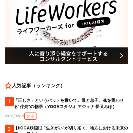
人気記事（ランキング）
「正しさ」というバットを置いて。母と息子、魂を震わせ
1
る“伴走”の物語（YOGAスタジオ アジュナ 長又みほ）
2026/02/13
知る
【IKIGAI対談】”生きがい”が切り拓く、地方における未来の
2