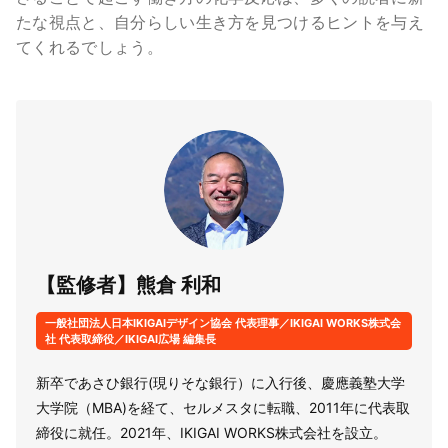
たな視点と、自分らしい生き方を見つけるヒントを与え
てくれるでしょう。
【監修者】熊倉 利和
一般社団法人日本IKIGAIデザイン協会 代表理事／IKIGAI WORKS株式会
社 代表取締役／IKIGAI広場 編集長
新卒であさひ銀行(現りそな銀行）に入行後、慶應義塾大学
大学院（MBA)を経て、セルメスタに転職、2011年に代表取
締役に就任。2021年、IKIGAI WORKS株式会社を設立。