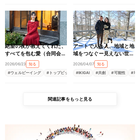
絶望の夜が教えてくれた、
アートで人と人、地域と地
すべてを包む愛（合同会社
域をつなぐー見えない世界
太陽と虹 柳本陽子）
を見える形にする平和への
2026/06/23
知る
2026/04/07
知る
祈り（一般社団法人アート
#
ウェルビーイング
#
トップピックアップ
#
IKIGAI
#
メンタルヘルス
#
共創
#
可能性
#
生きが
#
地
ピースジャパン 矢崎千
惠、矢崎弘直）
関連記事をもっと見る