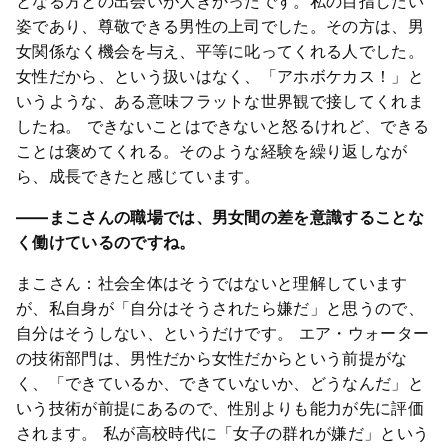
となる方との出会いが大きかったです。私の目指したい
姿であり、尊敬できる男性の上司でした。その方は、男
女関係なく機会を与え、平等に叱ってくれる人でした。
女性だから、という扱いはなく、「アホボケカス！」と
いうような、ある意味フラットな世界観で接してくれま
したね。 できないことはできないと怒るけれど、できる
ことは褒めてくれる。そのような経験を繰り返しなが
ら、成長できたと感じています。
――まこさんの職場では、男女間の差を意識することな
く働けているのですね。
まこさん：社会全体はそうではないと理解しています
が、私自身が「自分はそうされたら嫌だ」と思うので、
自分はそうしない、というだけです。 エア・ウォーター
の技術部門は、男性だから女性だからという前提がな
く、「できているか、できていないか、どうなんだ」と
いう技術が前提にあるので、性別よりも能力が先に評価
されます。 私が高校時代に「女子の群れが嫌だ」という