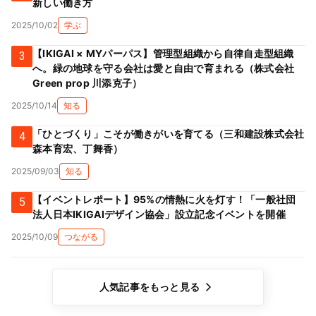
新しい働き方
2025/10/02
学ぶ
【IKIGAI × MYパーパス】管理型組織から自律自走型組織
3
へ。緑の地球を守る会社は愛と自由で育まれる（株式会社
Green prop 川添克子）
2025/10/14
知る
「ひとづくり」こそが働きがいを育てる（三和建設株式会社
4
森本育宏、丁舞香）
2025/09/03
知る
【イベントレポート】95%の情熱に火を灯す！「一般社団
5
法人日本IKIGAIデザイン協会」設立記念イベントを開催
2025/10/09
つながる
人気記事をもっと見る