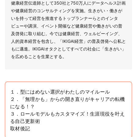
健康経営伝道師として350社と750万人にデータヘルス計画
や健康経営のコンサルティングを実施。生きがい・働きが
いを持って経営を推進するトップランナーらとのインタ
ビューや講演、イベント開催など健康経営や働きがいの普
及啓発に取り組む。今では健康経営、ウェルビーイング、
人的資本経営を包含し、「IKIGAI経営」の普及啓発へ公私と
もに邁進。IKIGAIオタクとしてすべての社会に「生きがい」
を広めることを生業とする。
１．型にはめない選択がわたしのマイルール
２．「無理かも」からの開き直りがキャリアの転機
になる！？
３．ロールモデルもカスタマイズ！生涯現役を叶え
る自己更新術
取材後記