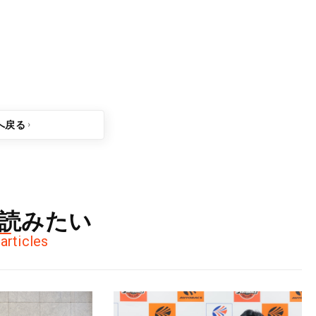
分軸
へ戻る
読みたい
articles