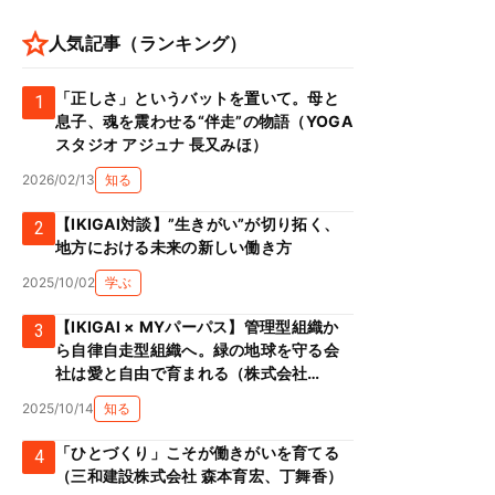
人気記事（ランキング）
「正しさ」というバットを置いて。母と
1
息子、魂を震わせる“伴走”の物語（YOGA
スタジオ アジュナ 長又みほ）
2026/02/13
知る
【IKIGAI対談】”生きがい”が切り拓く、
2
地方における未来の新しい働き方
2025/10/02
学ぶ
【IKIGAI × MYパーパス】管理型組織か
3
#
自分軸
ら自律自走型組織へ。緑の地球を守る会
社は愛と自由で育まれる（株式会社
Green prop 川添克子）
2025/10/14
知る
「ひとづくり」こそが働きがいを育てる
4
（三和建設株式会社 森本育宏、丁舞香）