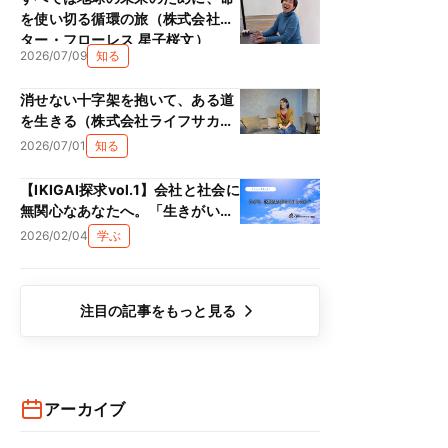
を使い切る循環の旅（株式会社ス
ター・フローレス 星子桜文）
2026/07/09
知る
消せない十字架を抱いて、ある道
を生きる（株式会社ライフサカス
西部沙緒里）
2026/07/01
知る
【IKIGAI探求vol.1】会社と社会に
無関心なあなたへ。「生きがい
（IKIGAI）」は、単なる精神論で
2026/02/04
学ぶ
はない理由
注目の記事をもっと見る
アーカイブ