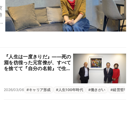
突
持
た
#
地域貢献
#
自分軸
『人生は一度きりだ』――死の
淵を彷徨った元官僚が、すべて
を捨てて『自分の名前』で生き
る道を選んだ理由」（白﨑国際
特許事務所 白﨑真二、白﨑則
子）
2026/03/06
#
生きがい
#
#
キャリア形成
自分軸
#
自己理解
#
人生100年時代
#
働きがい
#
経営哲学