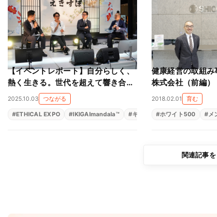
【イベントレポート】自分らしく、
健康経営の取組み
熱く生きる。世代を超えて響き合っ
株式会社（前編）
た「働くことの意味」
2025.10.03
つながる
2018.02.01
育む
#
ETHICAL EXPO
#
IKIGAImandala™
#
キャリア形成
#
ホワイト500
#
パーパス経営
#
メ
関連記事を