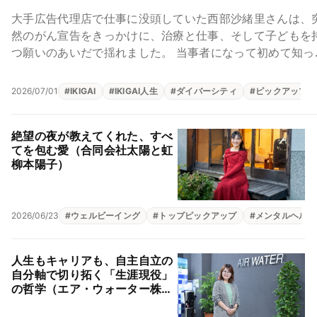
大手広告代理店で仕事に没頭していた西部沙緒里さんは、
然のがん宣告をきっかけに、治療と仕事、そして子どもを
つ願いのあいだで揺れました。 当事者になって初めて知っ
孤独は、やがて「UMU」というWEB...
2026/07/01
#
IKIGAI
#
IKIGAI人生
#
ダイバーシティ
#
ピックアップ
絶望の夜が教えてくれた、すべ
てを包む愛（合同会社太陽と虹
柳本陽子）
2026/06/23
#
ウェルビーイング
#
トップピックアップ
#
メンタルヘルス
人生もキャリアも、自主自立の
自分軸で切り拓く「生涯現役」
の哲学（エア・ウォーター株式
会社 田中真子）