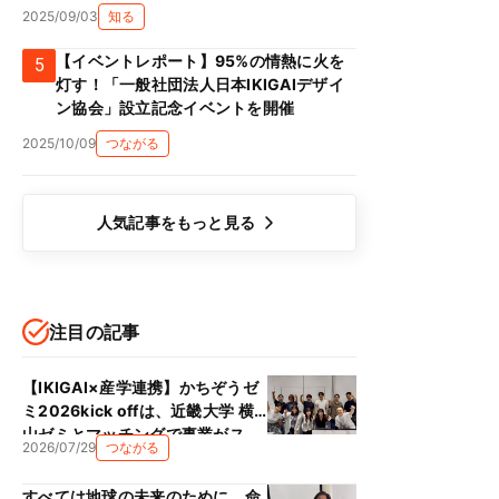
2025/09/03
知る
【イベントレポート】95%の情熱に火を
5
灯す！「一般社団法人日本IKIGAIデザイ
ン協会」設立記念イベントを開催
2025/10/09
つながる
人気記事をもっと見る
注目の記事
【IKIGAI×産学連携】かちぞうゼ
ミ2026kick offは、近畿大学 横
山ゼミとマッチングで事業がス
2026/07/29
つながる
タート！！
すべては地球の未来のために、命