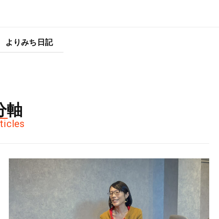
よりみち日記
分軸
ticles