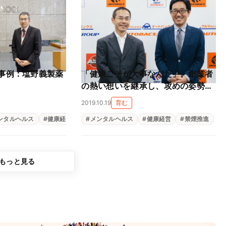
事例：塩野義製薬
「健康こそが大事なんだ」。創業者
の熱い想いを継承し、攻めの姿勢で
健康経営を実践
2019.10.19
育む
ンタルヘルス
#
健康経営
#
#
健康経営
働きがい
#
#
生活習慣病対策
#
生きがい
メンタルヘルス
#
禁煙推進
#
健康経営
#
禁煙推進
もっと見る