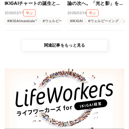
IKIGAIチャートの誕生と、
論の次へ。「光と影」を抱
日本の「生きがい」とのズ
きしめる、生きがい8大先
2026/02/17
学ぶ
2026/02/14
学ぶ
レ
行研究
#
IKIGAImandala™
#
ウェルビーイング
#
IKIGAI
#
モチベーション
#
ウェルビーイング
#
やりがい
#
関連記事をもっと見る