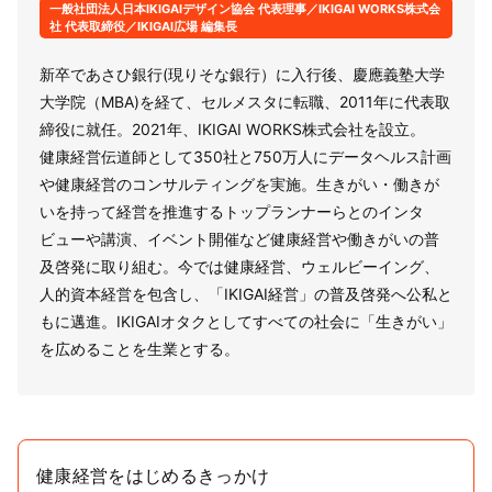
一般社団法人日本IKIGAIデザイン協会 代表理事／IKIGAI WORKS株式会
社 代表取締役／IKIGAI広場 編集長
新卒であさひ銀行(現りそな銀行）に入行後、慶應義塾大学
大学院（MBA)を経て、セルメスタに転職、2011年に代表取
締役に就任。2021年、IKIGAI WORKS株式会社を設立。
健康経営伝道師として350社と750万人にデータヘルス計画
や健康経営のコンサルティングを実施。生きがい・働きが
いを持って経営を推進するトップランナーらとのインタ
ビューや講演、イベント開催など健康経営や働きがいの普
及啓発に取り組む。今では健康経営、ウェルビーイング、
人的資本経営を包含し、「IKIGAI経営」の普及啓発へ公私と
もに邁進。IKIGAIオタクとしてすべての社会に「生きがい」
を広めることを生業とする。
健康経営をはじめるきっかけ