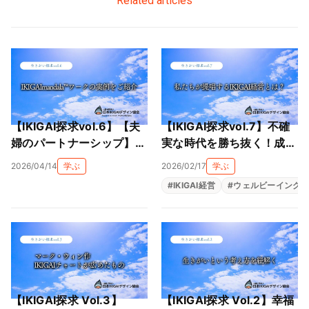
Related articles
【IKIGAI探求vol.6】【夫
【IKIGAI探求vol.7】不確
婦のパートナーシップ】正
実な時代を勝ち抜く！成果
反対の二人が「IKIGAI（生
主義の限界を超え、社員の
2026/04/14
学ぶ
2026/02/17
学ぶ
きがい）mandala」で相
主体性を最大化する三層構
#
IKIGAI経営
#
ウェルビーイング
互理解を深める対話セッ
造マネジメント「IKIGAI経
ション実例
営」
【IKIGAI探求 Vol.3】
【IKIGAI探求 Vol.2】幸福