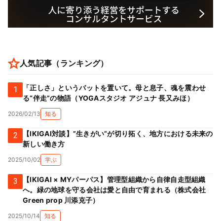
人気記事（ランキング）
「正しさ」というバットを置いて。母と息子、魂を震わせ
1
る“伴走”の物語（YOGAスタジオ アジュナ 長又みほ）
2026/02/13
知る
【IKIGAI対談】”生きがい”が切り拓く、地方における未来の
2
新しい働き方
2025/10/02
学ぶ
【IKIGAI × MYパーパス】管理型組織から自律自走型組織
3
へ。緑の地球を守る会社は愛と自由で育まれる（株式会社
Green prop 川添克子）
2025/10/14
知る