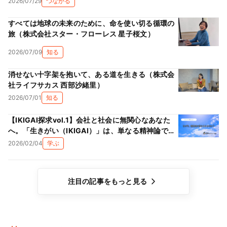
2026/07/29
つながる
すべては地球の未来のために、命を使い切る循環の
旅（株式会社スター・フローレス 星子桜文）
2026/07/09
知る
消せない十字架を抱いて、ある道を生きる（株式会
社ライフサカス 西部沙緒里）
2026/07/01
知る
【IKIGAI探求vol.1】会社と社会に無関心なあなた
へ。「生きがい（IKIGAI）」は、単なる精神論では
ない理由
2026/02/04
学ぶ
注目の記事をもっと見る