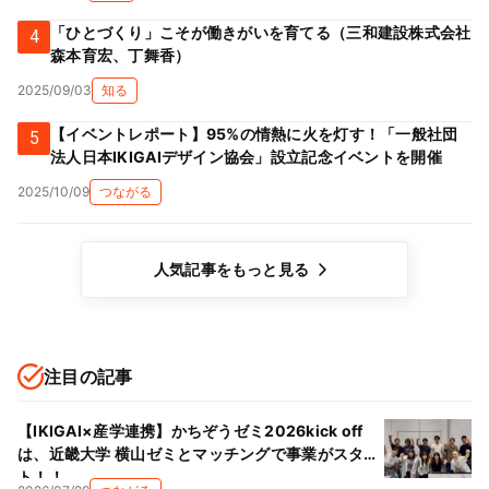
「ひとづくり」こそが働きがいを育てる（三和建設株式会社
4
森本育宏、丁舞香）
2025/09/03
知る
【イベントレポート】95%の情熱に火を灯す！「一般社団
5
法人日本IKIGAIデザイン協会」設立記念イベントを開催
2025/10/09
つながる
人気記事をもっと見る
注目の記事
【IKIGAI×産学連携】かちぞうゼミ2026kick off
は、近畿大学 横山ゼミとマッチングで事業がスター
ト！！