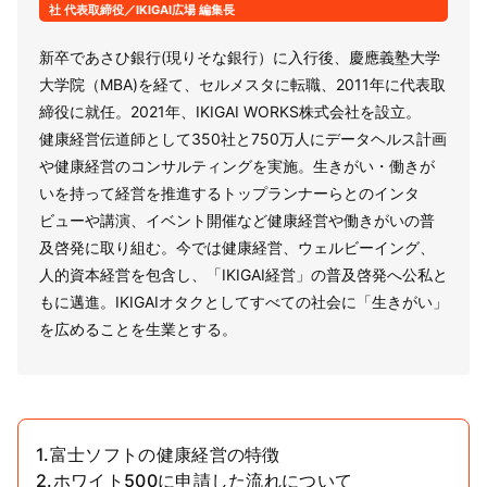
社 代表取締役／IKIGAI広場 編集長
新卒であさひ銀行(現りそな銀行）に入行後、慶應義塾大学
大学院（MBA)を経て、セルメスタに転職、2011年に代表取
締役に就任。2021年、IKIGAI WORKS株式会社を設立。
健康経営伝道師として350社と750万人にデータヘルス計画
や健康経営のコンサルティングを実施。生きがい・働きが
いを持って経営を推進するトップランナーらとのインタ
ビューや講演、イベント開催など健康経営や働きがいの普
及啓発に取り組む。今では健康経営、ウェルビーイング、
人的資本経営を包含し、「IKIGAI経営」の普及啓発へ公私と
もに邁進。IKIGAIオタクとしてすべての社会に「生きがい」
を広めることを生業とする。
1.富士ソフトの健康経営の特徴
2.ホワイト500に申請した流れについて