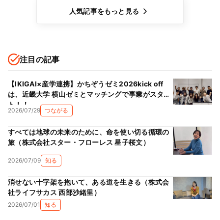
人気記事をもっと見る
注目の記事
【IKIGAI×産学連携】かちぞうゼミ2026kick off
は、近畿大学 横山ゼミとマッチングで事業がスター
ト！！
2026/07/29
つながる
すべては地球の未来のために、命を使い切る循環の
旅（株式会社スター・フローレス 星子桜文）
2026/07/09
知る
消せない十字架を抱いて、ある道を生きる（株式会
社ライフサカス 西部沙緒里）
2026/07/01
知る