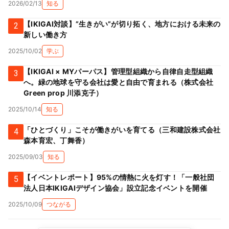
2026/02/13
知る
【IKIGAI対談】”生きがい”が切り拓く、地方における未来の
2
新しい働き方
2025/10/02
学ぶ
【IKIGAI × MYパーパス】管理型組織から自律自走型組織
3
へ。緑の地球を守る会社は愛と自由で育まれる（株式会社
Green prop 川添克子）
2025/10/14
知る
「ひとづくり」こそが働きがいを育てる（三和建設株式会社
4
森本育宏、丁舞香）
2025/09/03
知る
【イベントレポート】95%の情熱に火を灯す！「一般社団
5
法人日本IKIGAIデザイン協会」設立記念イベントを開催
2025/10/09
つながる