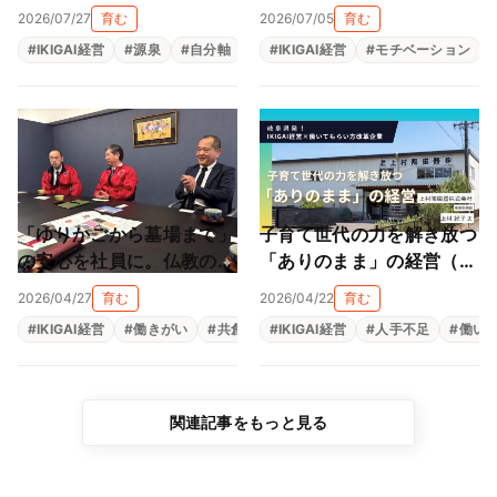
が作る大人も子供も輝ける
球黒字化経営（栗山縫製株
2026/07/27
育む
2026/07/05
育む
居場所（NEWTAROS ）
式会社）
#
IKIGAI経営
#
源泉
#
自分軸
#
自己理解
#
IKIGAI経営
#
自律型人材育成
#
モチベーション
「ゆりかごから墓場まで」
子育て世代の力を解き放つ
の安心を社員に。仏教の教
「ありのまま」の経営（上
えと親心が育む「共にあ
村陶磁器株式会社）
2026/04/27
育む
2026/04/22
育む
る」経営（尾張陸運株式会
#
IKIGAI経営
#
働きがい
#
共創
#
#
生きがい
IKIGAI経営
#
福利厚生
#
人手不足
#
組織改革
#
働い
社）
関連記事をもっと見る