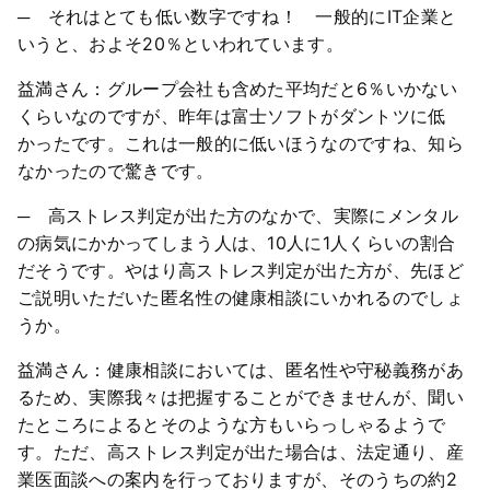
─ それはとても低い数字ですね！ 一般的にIT企業と
いうと、およそ20％といわれています。
益満さん：グループ会社も含めた平均だと6％いかない
くらいなのですが、昨年は富士ソフトがダントツに低
かったです。これは一般的に低いほうなのですね、知ら
なかったので驚きです。
─ 高ストレス判定が出た方のなかで、実際にメンタル
の病気にかかってしまう人は、10人に1人くらいの割合
だそうです。やはり高ストレス判定が出た方が、先ほど
ご説明いただいた匿名性の健康相談にいかれるのでしょ
うか。
益満さん：健康相談においては、匿名性や守秘義務があ
るため、実際我々は把握することができませんが、聞い
たところによるとそのような方もいらっしゃるようで
す。ただ、高ストレス判定が出た場合は、法定通り、産
業医面談への案内を行っておりますが、そのうちの約2