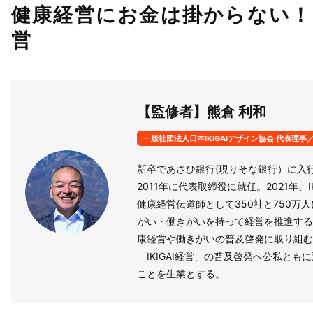
健康経営にお金は掛からない！
営
【監修者】熊倉 利和
一般社団法人日本IKIGAIデザイン協会 代表理事／IK
新卒であさひ銀行(現りそな銀行）に入
2011年に代表取締役に就任。2021年、I
健康経営伝道師として350社と750
がい・働きがいを持って経営を推進する
康経営や働きがいの普及啓発に取り組む
「IKIGAI経営」の普及啓発へ公私とも
ことを生業とする。