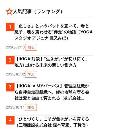
人気記事（ランキング）
「正しさ」というバットを置いて。母と
1
息子、魂を震わせる“伴走”の物語（YOGA
スタジオ アジュナ 長又みほ）
2026/02/13
知る
【IKIGAI対談】”生きがい”が切り拓く、
2
地方における未来の新しい働き方
2025/10/02
学ぶ
【IKIGAI × MYパーパス】管理型組織か
3
ら自律自走型組織へ。緑の地球を守る会
社は愛と自由で育まれる（株式会社
Green prop 川添克子）
2025/10/14
知る
「ひとづくり」こそが働きがいを育てる
4
（三和建設株式会社 森本育宏、丁舞香）