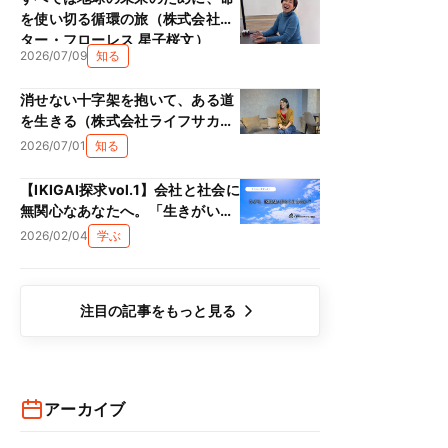
を使い切る循環の旅（株式会社ス
ター・フローレス 星子桜文）
2026/07/09
知る
消せない十字架を抱いて、ある道
を生きる（株式会社ライフサカス
西部沙緒里）
2026/07/01
知る
【IKIGAI探求vol.1】会社と社会に
無関心なあなたへ。「生きがい
（IKIGAI）」は、単なる精神論で
2026/02/04
学ぶ
はない理由
注目の記事をもっと見る
アーカイブ