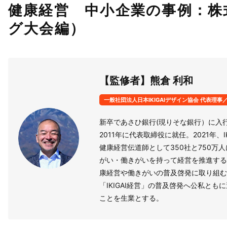
健康経営 中小企業の事例：株
グ大会編）
【監修者】熊倉 利和
一般社団法人日本IKIGAIデザイン協会 代表理事／IK
新卒であさひ銀行(現りそな銀行）に入
2011年に代表取締役に就任。2021年、I
健康経営伝道師として350社と750
がい・働きがいを持って経営を推進する
康経営や働きがいの普及啓発に取り組む
「IKIGAI経営」の普及啓発へ公私とも
ことを生業とする。