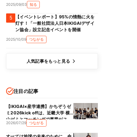
2025/09/03
知る
【イベントレポート】95%の情熱に火を
5
灯す！「一般社団法人日本IKIGAIデザイ
ン協会」設立記念イベントを開催
2025/10/09
つながる
人気記事をもっと見る
注目の記事
【IKIGAI×産学連携】かちぞうゼ
ミ2026kick offは、近畿大学 横
山ゼミとマッチングで事業がス
2026/07/29
つながる
タート！！
すべては地球の未来のために、命