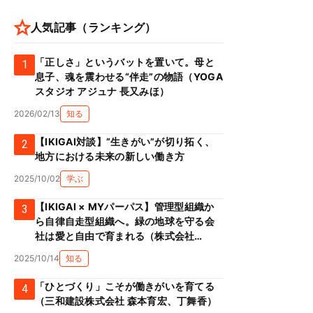
人気記事（ランキング）
「正しさ」というバットを置いて。母と
1
息子、魂を震わせる“伴走”の物語（YOGA
スタジオ アジュナ 長又みほ）
2026/02/13
知る
【IKIGAI対談】”生きがい”が切り拓く、
2
地方における未来の新しい働き方
2025/10/02
学ぶ
【IKIGAI × MYパーパス】管理型組織か
3
ら自律自走型組織へ。緑の地球を守る会
社は愛と自由で育まれる（株式会社
Green prop 川添克子）
2025/10/14
知る
「ひとづくり」こそが働きがいを育てる
4
（三和建設株式会社 森本育宏、丁舞香）