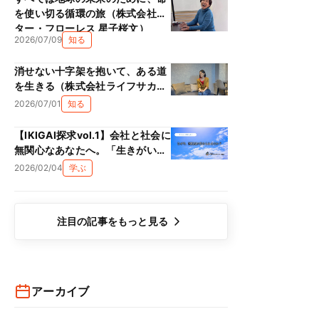
を使い切る循環の旅（株式会社ス
ター・フローレス 星子桜文）
2026/07/09
知る
消せない十字架を抱いて、ある道
を生きる（株式会社ライフサカス
西部沙緒里）
2026/07/01
知る
【IKIGAI探求vol.1】会社と社会に
無関心なあなたへ。「生きがい
（IKIGAI）」は、単なる精神論で
2026/02/04
学ぶ
はない理由
注目の記事をもっと見る
アーカイブ