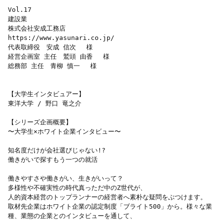
Vol.17

建設業

株式会社安成工務店

https://www.yasunari.co.jp/

代表取締役　安成 信次　 様

経営企画室 主任　鷲頭 由香　 様

総務部 主任　青柳 慎一　 様

【大学生インタビュアー】

東洋大学 / 野口 竜之介

【シリーズ企画概要】

〜大学生×ホワイト企業インタビュー〜

知名度だけが会社選びじゃない!?

働きがいで探すもう一つの就活

働きやすさや働きがい、生きがいって？

多様性や不確実性の時代真っただ中のZ世代が、

人的資本経営のトップランナーの経営者へ素朴な疑問をぶつけます。

取材先企業はホワイト企業の認定制度「ブライト500」から。様々な業
種、業態の企業とのインタビューを通して、
