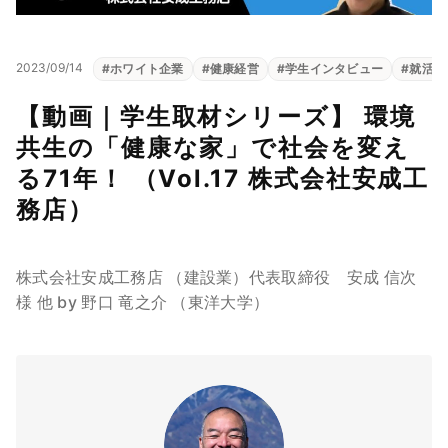
2023/09/14
#
ホワイト企業
#
健康経営
#
学生インタビュー
#
就活
【動画｜学生取材シリーズ】 環境
共生の「健康な家」で社会を変え
る71年！ （Vol.17 株式会社安成工
務店）
株式会社安成工務店 （建設業）代表取締役 安成 信次
様 他 by 野口 竜之介 （東洋大学）