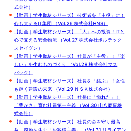
式会社）
【動画｜学生取材シリーズ】 技術者を「主役」に！
心も支えるIT集団 （Vol.26 株式会社HNS）
【動画｜学生取材シリーズ】 「人」への投資！ITと
心で支える安全物流 （Vol.27 株式会社ボルテック
スセイグン）
【動画｜学生取材シリーズ】 社員が「主役」！「楽
しい」を生むものづくり （Vol.28 株式会社マス
パック）
【動画｜学生取材シリーズ】 社員を「結ぶ」！女性
も輝く建設の未来 （Vol.29 ＮＳＫ株式会社）
【動画｜学生取材シリーズ】 社長に「惚れた」！
「豊かさ」育む社員第一主義 （Vol.30 山八商事株
式会社）
【動画｜学生取材シリーズ】 社員の命を守り最高
益！感動を生む「お客様主義」 （Vol.31 リライアン