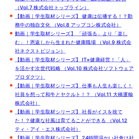
（Vol.7 株式会社トップライン）
【動画｜学生取材シリーズ】 健康は伝播する！？勤
務中の独自文化 （Vol.8 アップコン株式会社）
動画｜学生取材シリーズ】 「頑張る」より「楽し
む」！恩返しから生まれた健康職場 （Vol.9 株式会
社ネクストビジョン）
【動画｜学生取材シリーズ】 IT×健康経営！「人」
を活かす次世代戦略 （Vol.10 株式会社ソフトウェア
プロダクツ）
【動画｜学生取材シリーズ】 仕事も人生も楽しく！
社員を想って和牛とヤクルト！？ （Vol.11 大橋運輸
株式会社）
【動画｜学生取材シリーズ】 社長がイスを捨て
た！？健康な社風は育てることができる （Vol.12
ティ・アイ・エス株式会社）
【動画｜学生取材シリーズ】 24時間温かい社食は社