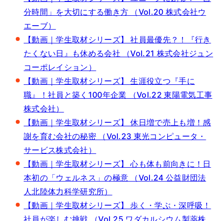
分時間」を大切にする働き方 （Vol.20 株式会社ウ
エーブ）
【動画｜学生取材シリーズ】 社員最優先？！『行き
たくない日』も休める会社 （Vol.21 株式会社ジュン
コーポレイション）
【動画｜学生取材シリーズ】 生涯役立つ『手に
職』！社員と築く100年企業 （Vol.22 東陽電気工事
株式会社）
【動画｜学生取材シリーズ】 休日増で売上も増！感
謝を育む会社の秘密 （Vol.23 東光コンピュータ・
サービス株式会社）
【動画｜学生取材シリーズ】 心も体も前向きに！日
本初の「ウェルネス」の極意 （Vol.24 公益財団法
人北陸体力科学研究所）
【動画｜学生取材シリーズ】 歩く・学ぶ・深呼吸！
社員が楽しむ挑戦 （Vol.25 ワダカルシウム製薬株