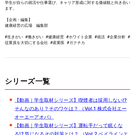
学生が自らの就活や仕事選び、キャリア形成に対する価値観と向き合い
ます。

【企画・編集】

健康経営の広場　編集部

#生きがい #働きがい #健康経営 #ホワイト企業 #就活 #企業分析 #
従業員を大切にする会社 #産業医 #ガクチカ
シリーズ一覧
【動画｜学生取材シリーズ】喫煙者は採用しない!?
そんなのあり？そのワケは？ （Vol.1 株式会社エー
オーエーアオバ）
【動画｜学生取材シリーズ】運転手だって眠くな
る!? 気になるその対策とは？ （Vol.2 ベイラインエ