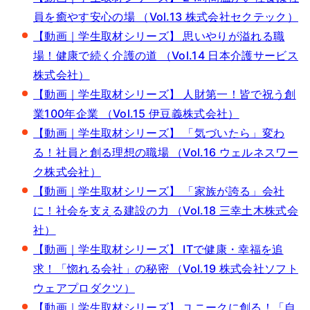
員を癒やす安心の場 （Vol.13 株式会社セクテック）
【動画｜学生取材シリーズ】 思いやりが溢れる職
場！健康で続く介護の道 （Vol.14 日本介護サービス
株式会社）
【動画｜学生取材シリーズ】 人財第一！皆で祝う創
業100年企業 （Vol.15 伊豆義株式会社）
【動画｜学生取材シリーズ】 「気づいたら」変わ
る！社員と創る理想の職場 （Vol.16 ウェルネスワー
ク株式会社）
【動画｜学生取材シリーズ】 「家族が誇る」会社
に！社会を支える建設の力 （Vol.18 三幸土木株式会
社）
【動画｜学生取材シリーズ】 ITで健康・幸福を追
求！「惚れる会社」の秘密 （Vol.19 株式会社ソフト
ウェアプロダクツ）
【動画｜学生取材シリーズ】 ユニークに創る！「自