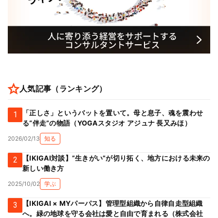
人気記事（ランキング）
「正しさ」というバットを置いて。母と息子、魂を震わせ
1
る“伴走”の物語（YOGAスタジオ アジュナ 長又みほ）
2026/02/13
知る
【IKIGAI対談】”生きがい”が切り拓く、地方における未来の
2
新しい働き方
2025/10/02
学ぶ
【IKIGAI × MYパーパス】管理型組織から自律自走型組織
3
へ。緑の地球を守る会社は愛と自由で育まれる（株式会社