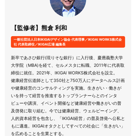
【監修者】熊倉 利和
一般社団法人日本IKIGAIデザイン協会 代表理事／IKIGAI WORKS株式会
社 代表取締役／IKIGAI広場 編集長
新卒であさひ銀行(現りそな銀行）に入行後、慶應義塾大学
大学院（MBA)を経て、セルメスタに転職、2011年に代表取
締役に就任。2021年、IKIGAI WORKS株式会社を設立。
健康経営伝道師として350社と750万人にデータヘルス計画
や健康経営のコンサルティングを実施。生きがい・働きが
いを持って経営を推進するトップランナーらとのインタ
ビューや講演、イベント開催など健康経営や働きがいの普
及啓発に取り組む。今では健康経営、ウェルビーイング、
人的資本経営を包含し、「IKIGAI経営」の普及啓発へ公私と
もに邁進。IKIGAIオタクとしてすべての社会に「生きがい」
を広めることを生業とする。