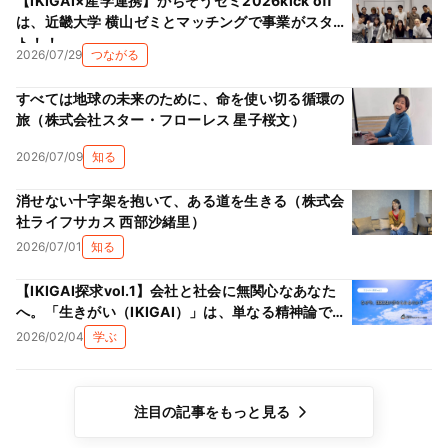
【IKIGAI×産学連携】かちぞうゼミ2026kick off
は、近畿大学 横山ゼミとマッチングで事業がスター
ト！！
2026/07/29
つながる
すべては地球の未来のために、命を使い切る循環の
旅（株式会社スター・フローレス 星子桜文）
2026/07/09
知る
消せない十字架を抱いて、ある道を生きる（株式会
社ライフサカス 西部沙緒里）
2026/07/01
知る
【IKIGAI探求vol.1】会社と社会に無関心なあなた
へ。「生きがい（IKIGAI）」は、単なる精神論では
ない理由
2026/02/04
学ぶ
注目の記事をもっと見る