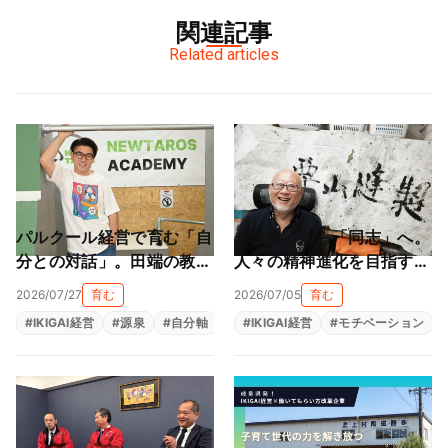
関連記事
Related articles
パルクール経営で育む「自
「道具」から「同志」へ。
分との対話」。田端の教室
人々の精神進化を目指す地
が作る大人も子供も輝ける
球黒字化経営（栗山縫製株
2026/07/27
育む
2026/07/05
育む
居場所（NEWTAROS ）
式会社）
#
IKIGAI経営
#
源泉
#
自分軸
#
自己理解
#
IKIGAI経営
#
自律型人材育成
#
モチベーション