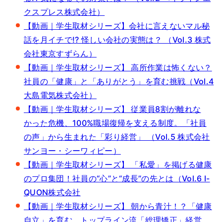
クスプレス株式会社）
【動画｜学生取材シリーズ】会社に言えないマル秘
話を月イチで!? 怪しい会社の実態は？ （Vol.3 株式
会社東京すずらん）
【動画｜学生取材シリーズ】 高所作業は怖くない？
社員の「健康」と「ありがとう」を育む挑戦（Vol.4
大島電気株式会社）
【動画｜学生取材シリーズ】 従業員8割が離れな
かった危機、100%職場復帰を支える制度。「社員
の声」から生まれた「彩り経営」 （Vol.5 株式会社
サンヨー・シーワィピー）
【動画｜学生取材シリーズ】 「私愛」を掲げる健康
のプロ集団！社員の“心”と“成長”の先とは（Vol.6 I-
QUON株式会社
【動画｜学生取材シリーズ】 朝から青汁！？「健康
自立」を育む、トップライン流「総理矯正」経営