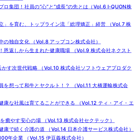
団！社員の“心”と“成長”の先とは（Vol.6 I-QUON株
」を育む、トップライン流「総理矯正」経営 （Vol.7 株
独自文化 （Vol.8 アップコン株式会社）
恩返しから生まれた健康職場 （Vol.9 株式会社ネクスト
かす次世代戦略 （Vol.10 株式会社ソフトウェアプロダク
想って和牛とヤクルト！？ （Vol.11 大橋運輸株式会
な社風は育てることができる （Vol.12 ティ・アイ・エ
癒やす安心の場 （Vol.13 株式会社セクテック）
で続く介護の道 （Vol.14 日本介護サービス株式会社）
年企業 （Vol.15 伊豆義株式会社）