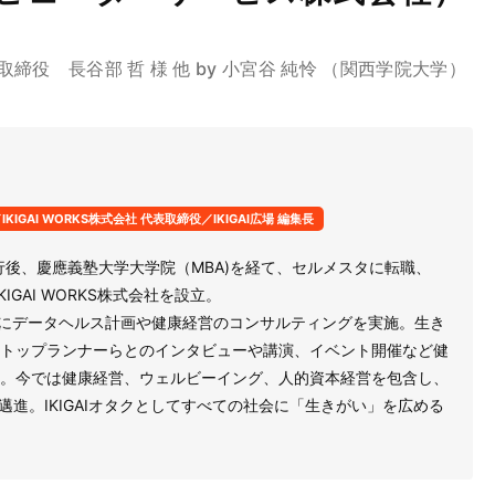
役 長谷部 哲 様 他 by 小宮谷 純怜 （関西学院大学）
IGAI WORKS株式会社 代表取締役／IKIGAI広場 編集長
行後、慶應義塾大学大学院（MBA)を経て、セルメスタに転職、
KIGAI WORKS株式会社を設立。
万人にデータヘルス計画や健康経営のコンサルティングを実施。生き
トップランナーらとのインタビューや講演、イベント開催など健
。今では健康経営、ウェルビーイング、人的資本経営を包含し、
に邁進。IKIGAIオタクとしてすべての社会に「生きがい」を広める