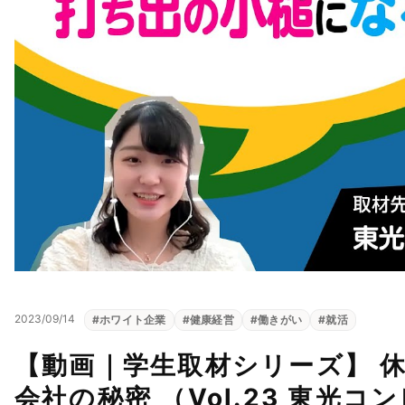
2023/09/14
#
ホワイト企業
#
健康経営
#
働きがい
#
就活
【動画｜学生取材シリーズ】 
会社の秘密 （Vol.23 東光