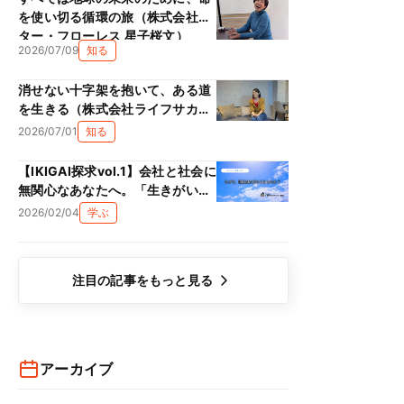
を使い切る循環の旅（株式会社ス
ター・フローレス 星子桜文）
2026/07/09
知る
消せない十字架を抱いて、ある道
を生きる（株式会社ライフサカス
西部沙緒里）
2026/07/01
知る
【IKIGAI探求vol.1】会社と社会に
無関心なあなたへ。「生きがい
（IKIGAI）」は、単なる精神論で
2026/02/04
学ぶ
はない理由
注目の記事をもっと見る
アーカイブ