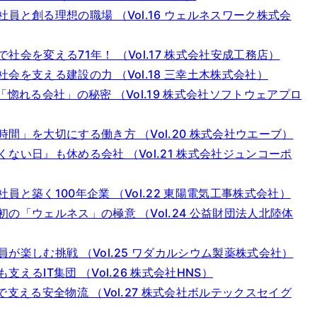
と創る理想の職場 （Vol.16 ウェルネスワーク株式会
会を変える71年！ （Vol.17 株式会社安成工務店）
を支える建設の力 （Vol.18 三幸土木株式会社）
惚れる会社」の秘密 （Vol.19 株式会社ソフトウェアプロ
」を大切にする働き方 （Vol.20 株式会社ウエーブ）
い日』も休める会社 （Vol.21 株式会社ジュンコーポ
と築く100年企業 （Vol.22 東陽電気工事株式会社）
「ウェルネス」の極意 （Vol.24 公益財団法人北陸体
楽しむ挑戦 （Vol.25 ワダカルシウム製薬株式会社）
るIT集団 （Vol.26 株式会社HNS）
支える安全物流 （Vol.27 株式会社ボルテックスセイグ