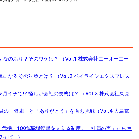
なのあり？そのワケは？ （Vol.1 株式会社エーオーエー
になるその対策とは？ （Vol.2 ベイラインエクスプレス
チで!? 怪しい会社の実態は？ （Vol.3 株式会社東京
の「健康」と「ありがとう」を育む挑戦（Vol.4 大島電
た危機、100%職場復帰を支える制度。「社員の声」から生
ーワィピー）