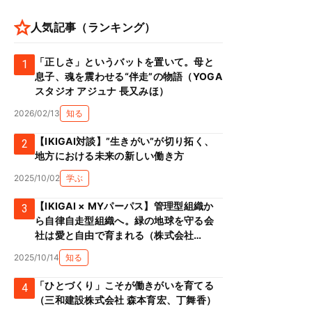
人気記事（ランキング）
「正しさ」というバットを置いて。母と
1
息子、魂を震わせる“伴走”の物語（YOGA
スタジオ アジュナ 長又みほ）
2026/02/13
知る
【IKIGAI対談】”生きがい”が切り拓く、
2
地方における未来の新しい働き方
2025/10/02
学ぶ
【IKIGAI × MYパーパス】管理型組織か
3
ら自律自走型組織へ。緑の地球を守る会
社は愛と自由で育まれる（株式会社
Green prop 川添克子）
2025/10/14
知る
「ひとづくり」こそが働きがいを育てる
4
（三和建設株式会社 森本育宏、丁舞香）