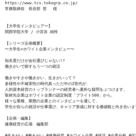
https://www.tcs.tokogrp.co.jp/

常務取締役　長谷部 哲　 様

【大学生インタビュアー】

関西学院大学 / 小宮谷 純怜

【シリーズ企画概要】

〜大学生×ホワイト企業インタビュー〜

知名度だけが会社選びじゃない!?

働きがいで探すもう一つの就活

働きやすさや働きがい、生きがいって？

多様性や不確実性の時代真っただ中のZ世代が、

人的資本経営のトップランナーの経営者へ素朴な疑問をぶつけます。

取材先企業はホワイト企業の認定制度「ブライト500」から。

様々な業種、業態の企業とのインタビューを通して、

学生が自らの就活や仕事選び、キャリア形成に対する価値観と向き合います
【企画・編集】

健康経営の広場　編集部

#生きがい #働きがい #健康経営 #ホワイト企業 #就活 #企業分析 #