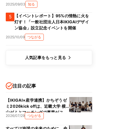
2025/09/03
知る
【イベントレポート】95%の情熱に火を
5
灯す！「一般社団法人日本IKIGAIデザイ
ン協会」設立記念イベントを開催
2025/10/09
つながる
人気記事をもっと見る
注目の記事
【IKIGAI×産学連携】かちぞうゼ
ミ2026kick offは、近畿大学 横
山ゼミとマッチングで事業がス
2026/07/29
つながる
タート！！
すべては地球の未来のために、命