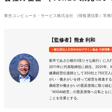
東光コンピュータ・サービス株式会社 （情報通信業）常務取締
【監修者】熊倉 利和
一般社団法人日本IKIGAIデザイン協会 代表理事／IK
新卒であさひ銀行(現りそな銀行）に入
2011年に代表取締役に就任。2021年、I
健康経営伝道師として350社と750
がい・働きがいを持って経営を推進する
康経営や働きがいの普及啓発に取り組む
「IKIGAI経営」の普及啓発へ公私とも
ことを生業とする。