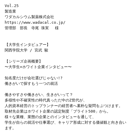
Vol.25

製造業

ワダカルシウム製薬株式会社

https://www.wadacal.co.jp/

管理部　部長　寺尾 珠実　 様

【大学生インタビュアー】

関西学院大学 / 宮武 駿

【シリーズ企画概要】

〜大学生×ホワイト企業インタビュー〜

知名度だけが会社選びじゃない!?

働きがいで探すもう一つの就活

働きやすさや働きがい、生きがいって？

多様性や不確実性の時代真っただ中のZ世代が、

人的資本経営のトップランナーの経営者へ素朴な疑問をぶつけます。

取材先企業はホワイト企業の認定制度「ブライト500」から。

様々な業種、業態の企業とのインタビューを通して、

学生が自らの就活や仕事選び、キャリア形成に対する価値観と向き合い
ます。
