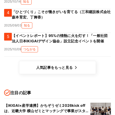
2025/10/14
知る
「ひとづくり」こそが働きがいを育てる（三和建設株式会社
4
森本育宏、丁舞香）
2025/09/03
知る
【イベントレポート】95%の情熱に火を灯す！「一般社団
5
法人日本IKIGAIデザイン協会」設立記念イベントを開催
2025/10/09
つながる
人気記事をもっと見る
注目の記事
【IKIGAI×産学連携】かちぞうゼミ2026kick off
は、近畿大学 横山ゼミとマッチングで事業がスター