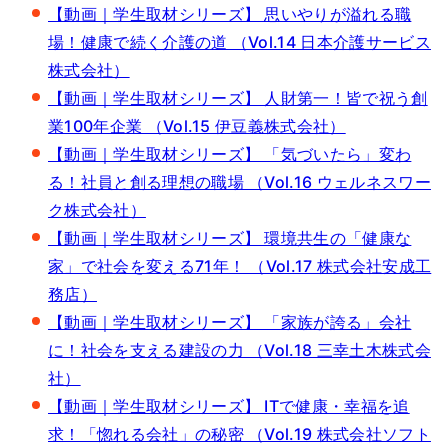
【動画｜学生取材シリーズ】 思いやりが溢れる職
場！健康で続く介護の道 （Vol.14 日本介護サービス
株式会社）
【動画｜学生取材シリーズ】 人財第一！皆で祝う創
業100年企業 （Vol.15 伊豆義株式会社）
【動画｜学生取材シリーズ】 「気づいたら」変わ
る！社員と創る理想の職場 （Vol.16 ウェルネスワー
ク株式会社）
【動画｜学生取材シリーズ】 環境共生の「健康な
家」で社会を変える71年！ （Vol.17 株式会社安成工
務店）
【動画｜学生取材シリーズ】 「家族が誇る」会社
に！社会を支える建設の力 （Vol.18 三幸土木株式会
社）
【動画｜学生取材シリーズ】 ITで健康・幸福を追
求！「惚れる会社」の秘密 （Vol.19 株式会社ソフト