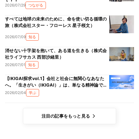
ト！！
2026/07/29
つながる
すべては地球の未来のために、命を使い切る循環の
旅（株式会社スター・フローレス 星子桜文）
2026/07/09
知る
消せない十字架を抱いて、ある道を生きる（株式会
社ライフサカス 西部沙緒里）
2026/07/01
知る
【IKIGAI探求vol.1】会社と社会に無関心なあなた
へ。「生きがい（IKIGAI）」は、単なる精神論では
ない理由
2026/02/04
学ぶ
注目の記事をもっと見る