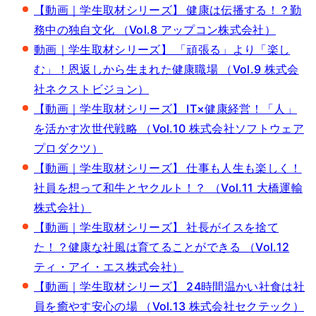
【動画｜学生取材シリーズ】 健康は伝播する！？勤
務中の独自文化 （Vol.8 アップコン株式会社）
動画｜学生取材シリーズ】 「頑張る」より「楽し
む」！恩返しから生まれた健康職場 （Vol.9 株式会
社ネクストビジョン）
【動画｜学生取材シリーズ】 IT×健康経営！「人」
を活かす次世代戦略 （Vol.10 株式会社ソフトウェア
プロダクツ）
【動画｜学生取材シリーズ】 仕事も人生も楽しく！
社員を想って和牛とヤクルト！？ （Vol.11 大橋運輸
株式会社）
【動画｜学生取材シリーズ】 社長がイスを捨て
た！？健康な社風は育てることができる （Vol.12
ティ・アイ・エス株式会社）
【動画｜学生取材シリーズ】 24時間温かい社食は社
員を癒やす安心の場 （Vol.13 株式会社セクテック）