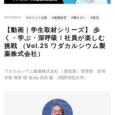
2023/09/14
#
ホワイト企業
#
健康経営
#
働きがい
#
就活
【動画｜学生取材シリーズ】 歩
く・学ぶ・深呼吸！社員が楽しむ
挑戦 （Vol.25 ワダカルシウム製
薬株式会社）
ワダカルシウム製薬株式会社 （製造業）管理部 部長
寺尾 珠実 様 他 by 宮武 駿 （関西学院大学）