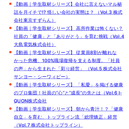
【動画｜学生取材シリーズ】会社に言えないマル秘
話を月イチで!? 怪しい会社の実態は？ （Vol.3 株式
会社東京すずらん）
【動画｜学生取材シリーズ】 高所作業は怖くない？
社員の「健康」と「ありがとう」を育む挑戦（Vol.4
大島電気株式会社）
【動画｜学生取材シリーズ】 従業員8割が離れな
かった危機、100%職場復帰を支える制度。「社員
の声」から生まれた「彩り経営」 （Vol.5 株式会社
サンヨー・シーワィピー）
【動画｜学生取材シリーズ】 「私愛」を掲げる健康
のプロ集団！社員の“心”と“成長”の先とは（Vol.6 I-
QUON株式会社
【動画｜学生取材シリーズ】 朝から青汁！？「健康
自立」を育む、トップライン流「総理矯正」経営
（Vol.7 株式会社トップライン）