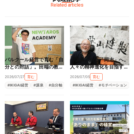
Related articles
パルクール経営で育む「自
「道具」から「同志」へ。
分との対話」。田端の教室
人々の精神進化を目指す地
が作る大人も子供も輝ける
球黒字化経営（栗山縫製株
2026/07/27
育む
2026/07/05
育む
居場所（NEWTAROS ）
式会社）
#
IKIGAI経営
#
源泉
#
自分軸
#
自己理解
#
IKIGAI経営
#
自律型人材育成
#
モチベーション