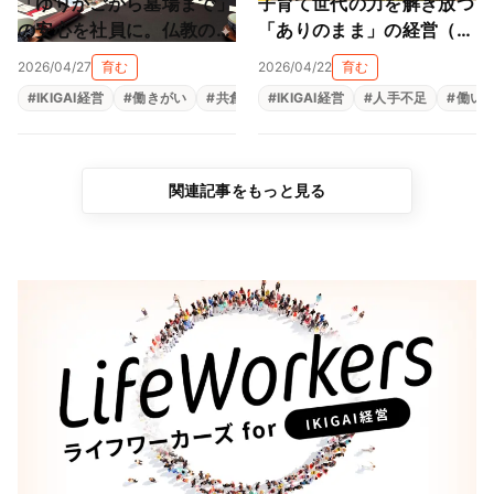
「ゆりかごから墓場まで」
子育て世代の力を解き放つ
の安心を社員に。仏教の教
「ありのまま」の経営（上
えと親心が育む「共にあ
村陶磁器株式会社）
2026/04/27
育む
2026/04/22
育む
る」経営（尾張陸運株式会
#
IKIGAI経営
#
働きがい
#
共創
#
#
生きがい
IKIGAI経営
#
福利厚生
#
人手不足
#
組織改革
#
働い
社）
関連記事をもっと見る