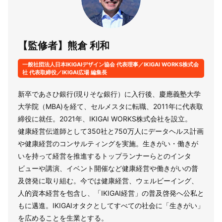
【監修者】熊倉 利和
一般社団法人日本IKIGAIデザイン協会 代表理事／IKIGAI WORKS株式会
社 代表取締役／IKIGAI広場 編集長
新卒であさひ銀行(現りそな銀行）に入行後、慶應義塾大学
大学院（MBA)を経て、セルメスタに転職、2011年に代表取
締役に就任。2021年、IKIGAI WORKS株式会社を設立。
健康経営伝道師として350社と750万人にデータヘルス計画
や健康経営のコンサルティングを実施。生きがい・働きが
いを持って経営を推進するトップランナーらとのインタ
ビューや講演、イベント開催など健康経営や働きがいの普
及啓発に取り組む。今では健康経営、ウェルビーイング、
人的資本経営を包含し、「IKIGAI経営」の普及啓発へ公私と
もに邁進。IKIGAIオタクとしてすべての社会に「生きがい」
を広めることを生業とする。