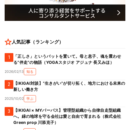
人気記事（ランキング）
「正しさ」というバットを置いて。母と息子、魂を震わせ
1
る“伴走”の物語（YOGAスタジオ アジュナ 長又みほ）
2026/02/13
知る
【IKIGAI対談】”生きがい”が切り拓く、地方における未来の
2
新しい働き方
2025/10/02
学ぶ
【IKIGAI × MYパーパス】管理型組織から自律自走型組織
3
へ。緑の地球を守る会社は愛と自由で育まれる（株式会社
Green prop 川添克子）