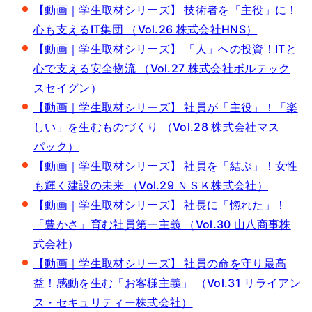
【動画｜学生取材シリーズ】 技術者を「主役」に！
心も支えるIT集団 （Vol.26 株式会社HNS）
【動画｜学生取材シリーズ】 「人」への投資！ITと
心で支える安全物流 （Vol.27 株式会社ボルテック
スセイグン）
【動画｜学生取材シリーズ】 社員が「主役」！「楽
しい」を生むものづくり （Vol.28 株式会社マス
パック）
【動画｜学生取材シリーズ】 社員を「結ぶ」！女性
も輝く建設の未来 （Vol.29 ＮＳＫ株式会社）
【動画｜学生取材シリーズ】 社長に「惚れた」！
「豊かさ」育む社員第一主義 （Vol.30 山八商事株
式会社）
【動画｜学生取材シリーズ】 社員の命を守り最高
益！感動を生む「お客様主義」 （Vol.31 リライアン
ス・セキュリティー株式会社）