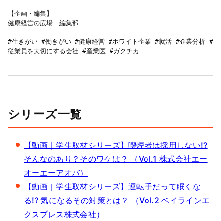
【企画・編集】

健康経営の広場　編集部

#生きがい #働きがい #健康経営 #ホワイト企業 #就活 #企業分析 #
従業員を大切にする会社 #産業医 #ガクチカ
シリーズ一覧
【動画｜学生取材シリーズ】喫煙者は採用しない!?
そんなのあり？そのワケは？ （Vol.1 株式会社エー
オーエーアオバ）
【動画｜学生取材シリーズ】運転手だって眠くな
る!? 気になるその対策とは？ （Vol.2 ベイラインエ
クスプレス株式会社）