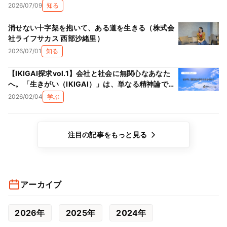
2026/07/09
知る
消せない十字架を抱いて、ある道を生きる（株式会
社ライフサカス 西部沙緒里）
2026/07/01
知る
【IKIGAI探求vol.1】会社と社会に無関心なあなた
へ。「生きがい（IKIGAI）」は、単なる精神論では
ない理由
2026/02/04
学ぶ
注目の記事をもっと見る
アーカイブ
2026年
2025年
2024年