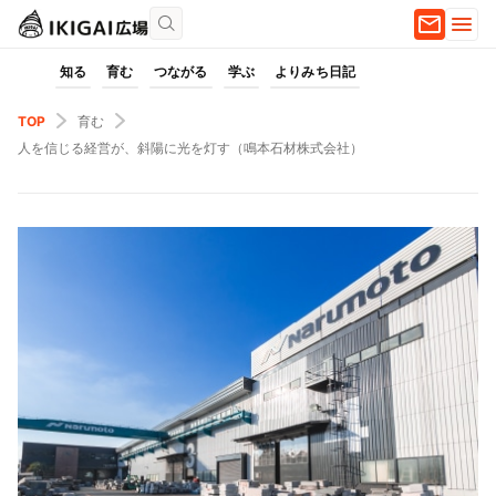
知る
育む
つながる
学ぶ
よりみち日記
TOP
育む
人を信じる経営が、斜陽に光を灯す（鳴本石材株式会社）