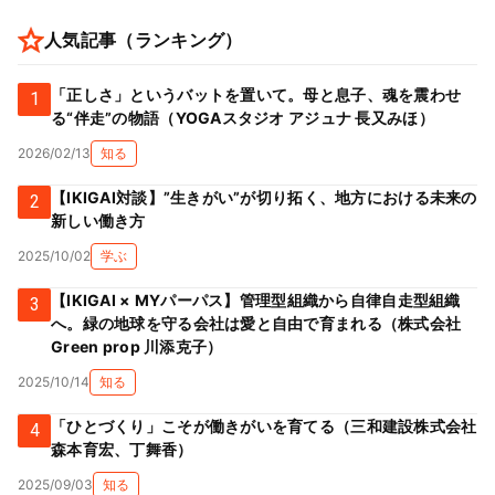
人気記事（ランキング）
「正しさ」というバットを置いて。母と息子、魂を震わせ
1
る“伴走”の物語（YOGAスタジオ アジュナ 長又みほ）
2026/02/13
知る
【IKIGAI対談】”生きがい”が切り拓く、地方における未来の
2
新しい働き方
2025/10/02
学ぶ
【IKIGAI × MYパーパス】管理型組織から自律自走型組織
3
へ。緑の地球を守る会社は愛と自由で育まれる（株式会社
Green prop 川添克子）
2025/10/14
知る
「ひとづくり」こそが働きがいを育てる（三和建設株式会社
4
森本育宏、丁舞香）
2025/09/03
知る