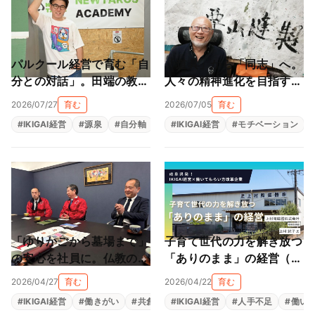
パルクール経営で育む「自
「道具」から「同志」へ。
分との対話」。田端の教室
人々の精神進化を目指す地
が作る大人も子供も輝ける
球黒字化経営（栗山縫製株
2026/07/27
育む
2026/07/05
育む
居場所（NEWTAROS ）
式会社）
#
IKIGAI経営
#
源泉
#
自分軸
#
自己理解
#
IKIGAI経営
#
自律型人材育成
#
モチベーション
「ゆりかごから墓場まで」
子育て世代の力を解き放つ
の安心を社員に。仏教の教
「ありのまま」の経営（上
えと親心が育む「共にあ
村陶磁器株式会社）
2026/04/27
育む
2026/04/22
育む
る」経営（尾張陸運株式会
#
IKIGAI経営
#
働きがい
#
共創
#
#
生きがい
IKIGAI経営
#
福利厚生
#
人手不足
#
組織改革
#
働い
社）