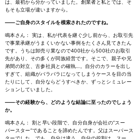
は、最初から分かっていました。創業者と私とでは、そ
もそも立場が違いますから。
――ご自身のスタイルを模索されたのですね。
鳴本さん： 実は、私が代表を継ぐ少し前から、お取引先
で事業承継がうまくいかない事例をたくさん見てきたん
です。うちは卸売り業なので400社から500社のお取引
先があり、その多くが同族経営です。そこで、親子や兄
弟間の対立、古参社員との確執…。自分のカラーを出し
すぎて、組織がバラバラになってしまうケースを目の当
たりにして、自分ならどうすべきか、ずっとシミュレー
ションしていました。
――その経験から、どのような結論に至ったのでしょう
か。
鳴本さん： 割と早い段階で、自分自身が会社の“スー
パースター”であることを諦めたんです。父はスーパース
ターでした。でも、自分は違う。自分の役割は、スー