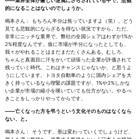
――業界全体が厳しい逆風にさらされている中で、悲観
的になることはないのでしょうか。
鳴本さん： もちろん半分は焦っていますよ（笑）。どう
見ても悲観的にならざるを得ない状況ですから。ただ、
非常にニッチな業界で、弊社の全国シェアはわずか1%か
2%程度なんです。仮に市場が半分になったとしても、
我々がやれることはまだまだたくさんある。むしろ、
ちゃんと真面目に汗をかいて頑張った企業が評価されて
残っていく時代。これはチャンスじゃないか、と思うよ
うにしています。トヨタ自動車のように国内シェアを大
きく持っているなら喫緊の課題ですが、1%や2%しかな
い企業が市場の縮小を嘆いていても仕方がない。やるべ
きことをしっかりやってからです。
――亡くなった方を弔うという文化そのものはなくなら
ない、と。
鳴本さん： そうです。形は変わっていくでしょうけど、