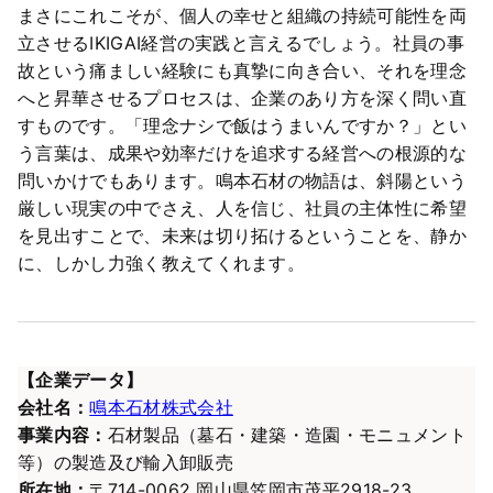
まさにこれこそが、個人の幸せと組織の持続可能性を両
立させるIKIGAI経営の実践と言えるでしょう。社員の事
故という痛ましい経験にも真摯に向き合い、それを理念
へと昇華させるプロセスは、企業のあり方を深く問い直
すものです。「理念ナシで飯はうまいんですか？」とい
う言葉は、成果や効率だけを追求する経営への根源的な
問いかけでもあります。鳴本石材の物語は、斜陽という
厳しい現実の中でさえ、人を信じ、社員の主体性に希望
を見出すことで、未来は切り拓けるということを、静か
に、しかし力強く教えてくれます。
【企業データ】
会社名：
鳴本石材株式会社
事業内容：
石材製品（墓石・建築・造園・モニュメント
等）の製造及び輸入卸販売
所在地：
〒714-0062 岡山県笠岡市茂平2918-23