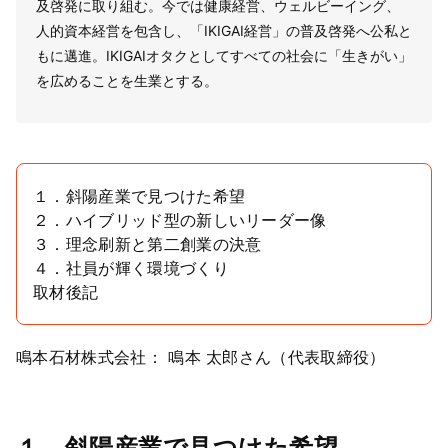
及啓発に取り組む。今では健康経営、ウェルビーイング、
人的資本経営を包含し、「IKIGAI経営」の普及啓発へ公私と
もに邁進。IKIGAIオタクとしてすべての社会に「生きがい」
を広めることを生業とする。
１．斜陽産業で見つけた希望
２．ハイブリッド型の新しいリーダー像
３．理念刷新と第二創業の決意
４．社員が輝く環境づくり
取材後記
鳴本石材株式会社： 鳴本 太郎さん（代表取締役）
１．斜陽産業で見つけた希望