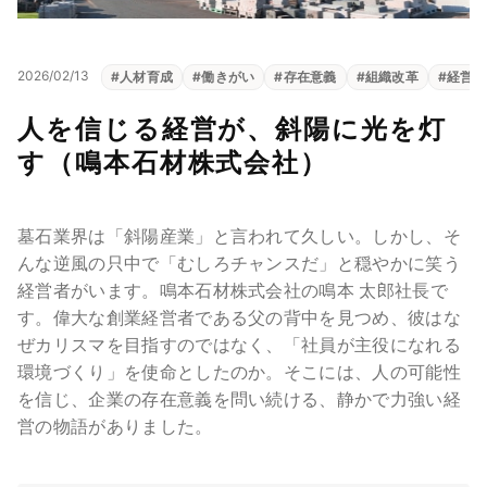
2026/02/13
#
人材育成
#
働きがい
#
存在意義
#
組織改革
#
経営理
人を信じる経営が、斜陽に光を灯
す（鳴本石材株式会社）
墓石業界は「斜陽産業」と言われて久しい。しかし、そ
んな逆風の只中で「むしろチャンスだ」と穏やかに笑う
経営者がいます。鳴本石材株式会社の鳴本 太郎社長で
す。偉大な創業経営者である父の背中を見つめ、彼はな
ぜカリスマを目指すのではなく、「社員が主役になれる
環境づくり」を使命としたのか。そこには、人の可能性
を信じ、企業の存在意義を問い続ける、静かで力強い経
営の物語がありました。