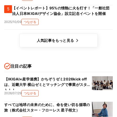
【イベントレポート】95%の情熱に火を灯す！「一般社団
5
法人日本IKIGAIデザイン協会」設立記念イベントを開催
2025/10/09
つながる
人気記事をもっと見る
注目の記事
【IKIGAI×産学連携】かちぞうゼミ2026kick off
は、近畿大学 横山ゼミとマッチングで事業がスター
ト！！
2026/07/29
つながる
すべては地球の未来のために、命を使い切る循環の
旅（株式会社スター・フローレス 星子桜文）