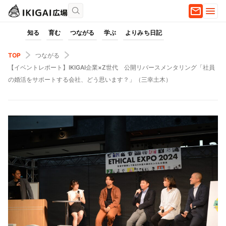
知る
育む
つながる
学ぶ
よりみち日記
TOP
つながる
【イベントレポート】IKIGAI企業×Z世代 公開リバースメンタリング「社員
の婚活をサポートする会社、どう思います？」（三幸土木）