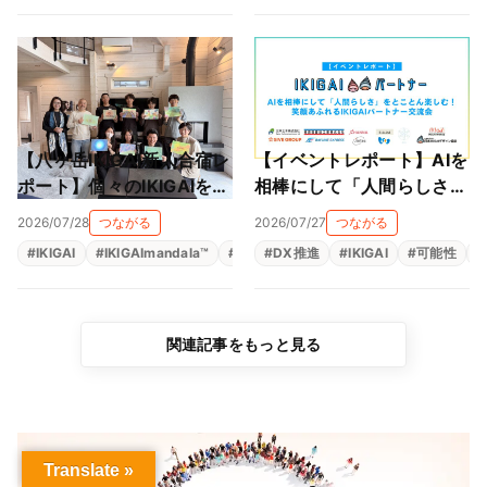
【八ヶ岳IKIGAI新人合宿レ
【イベントレポート】AIを
ポート】個々のIKIGAIを、
相棒にして「人間らしさ」
会社のパーパスとつなぐ。
をとことん楽しむ！笑顔あ
2026/07/28
つながる
2026/07/27
つながる
仲間とともに、自分の軸に
ふれるIKIGAIパートナー交
#
IKIGAI
#
IKIGAImandala™
#
人材育成
#
DX推進
#
存在意義
#
IKIGAI
#
生きがい
#
可能性
#
#
出会った2日間
流会
関連記事をもっと見る
Translate »