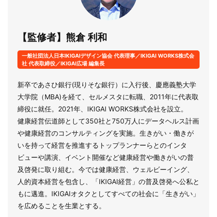
【監修者】熊倉 利和
一般社団法人日本IKIGAIデザイン協会 代表理事／IKIGAI WORKS株式会
社 代表取締役／IKIGAI広場 編集長
新卒であさひ銀行(現りそな銀行）に入行後、慶應義塾大学
大学院（MBA)を経て、セルメスタに転職、2011年に代表取
締役に就任。2021年、IKIGAI WORKS株式会社を設立。
健康経営伝道師として350社と750万人にデータヘルス計画
や健康経営のコンサルティングを実施。生きがい・働きが
いを持って経営を推進するトップランナーらとのインタ
ビューや講演、イベント開催など健康経営や働きがいの普
及啓発に取り組む。今では健康経営、ウェルビーイング、
人的資本経営を包含し、「IKIGAI経営」の普及啓発へ公私と
もに邁進。IKIGAIオタクとしてすべての社会に「生きがい」
を広めることを生業とする。