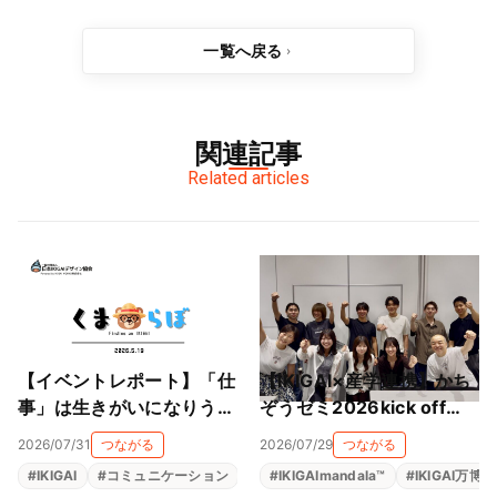
一覧へ戻る
関連記事
Related articles
【イベントレポート】「仕
【IKIGAI×産学連携】かち
事」は生きがいになりうる
ぞうゼミ2026kick off
のか──くまらぼ IKIGAI研
は、近畿大学 横山ゼミと
2026/07/31
つながる
2026/07/29
つながる
究会・5月の夜の対話
マッチングで事業がスター
#
IKIGAI
#
コミュニケーション
#
共創コミュニティ
#
IKIGAImandala™
#
生きがい
#
IKIGAI万博
ト！！