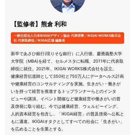
【監修者】熊倉 利和
一般社団法人日本IKIGAIデザイン協会 代表理事／IKIGAI WORKS株式会
社 代表取締役／IKIGAI広場 編集長
新卒であさひ銀行(現りそな銀行）に入行後、慶應義塾大学
大学院（MBA)を経て、セルメスタに転職、2011年に代表取
締役に就任。2021年、IKIGAI WORKS株式会社を設立。
健康経営伝道師として350社と750万人にデータヘルス計画
や健康経営のコンサルティングを実施。生きがい・働きが
いを持って経営を推進するトップランナーらとのインタ
ビューや講演、イベント開催など健康経営や働きがいの普
及啓発に取り組む。今では健康経営、ウェルビーイング、
人的資本経営を包含し、「IKIGAI経営」の普及啓発へ公私と
もに邁進。IKIGAIオタクとしてすべての社会に「生きがい」
を広めることを生業とする。