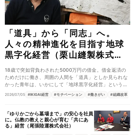
「道具」から「同志」へ。
人々の精神進化を目指す地球
黒字化経営（栗山縫製株式会
社）
18歳で突如背負わされた5000万円の借金。借金返済の
ためだけに働き、周囲の人間を「道具」としか見られな
かった青年は、いかにして「地球黒字化経営」という壮
大なビジョンに行き着いたのでしょうか。 中国事...
2026/07/05
#
IKIGAI経営
#
モチベーション
#
働きがい
#
組織改革
「ゆりかごから墓場まで」の安心を社員
に。仏教の教えと親心が育む「共にあ
る」経営（尾張陸運株式会社）