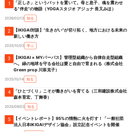
「正しさ」というバットを置いて。母と息子、魂を震わせ
1
る“伴走”の物語（YOGAスタジオ アジュナ 長又みほ）
2026/02/13
知る
【IKIGAI対談】”生きがい”が切り拓く、地方における未来の
2
新しい働き方
2025/10/02
学ぶ
【IKIGAI × MYパーパス】管理型組織から自律自走型組織
3
へ。緑の地球を守る会社は愛と自由で育まれる（株式会社
Green prop 川添克子）
2025/10/14
知る
「ひとづくり」こそが働きがいを育てる（三和建設株式会社
4
森本育宏、丁舞香）
2025/09/03
知る
【イベントレポート】95%の情熱に火を灯す！「一般社団
5
法人日本IKIGAIデザイン協会」設立記念イベントを開催