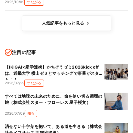
2025/10/09
つながる
人気記事をもっと見る
注目の記事
【IKIGAI×産学連携】かちぞうゼミ2026kick off
は、近畿大学 横山ゼミとマッチングで事業がスター
ト！！
2026/07/29
つながる
すべては地球の未来のために、命を使い切る循環の
旅（株式会社スター・フローレス 星子桜文）
2026/07/09
知る
消せない十字架を抱いて、ある道を生きる（株式会
社ライフサカス 西部沙緒里）