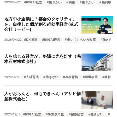
2026/04/27
#
IKIGAI経営
#
働きがい
#
共創
#
生きがい
#
福利厚生
地方中小企業に「都会のクオリティ」
を。自律した個が創る超効率経営(株式
会社リーピー)
2026/04/22
#
DX推進
#
IKIGAI経営
#
働いてもらい方改革
#
働きがい
人を信じる経営が、斜陽に光を灯す（鳴
本石材株式会社）
2026/02/13
#
人材育成
#
働きがい
#
存在意義
#
組織改革
#
経営理
人がおらんと、何もできへん（アサヒ物
産株式会社）
2025/12/15
#
IKIGAI経営
#
事業多角化
#
健康経営
#
働きがい
#
生き