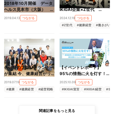
2018年10月開催 データ
【イベントレポート】
ヘルス見本市（大阪） 主
IKIGAI企業×Z世代
催者セミナー記事 アーカ
「IKIGAI企業がZ世代に与
2019.04.13
つながる
2024.12.19
つながる
イブス
える夢と希望」（IKIGAI企
#
Z世代
#
健康経営
#
働きがい
業サミットinエシカルエキ
スポ2024 OSAKA）」
各分野のフロントランナー
【イベントレポート】
が集結 今、健康経営がリ
95%の情熱に火を灯す！
アルに動き出す
「一般社団法人日本IKIGAI
2019.07.19
つながる
2025.10.09
つながる
デザイン協会」設立記念イ
#
健康
#
健康経営
#
経営戦略
#
IKIGAI宣言
#
IKIGAI経営
#
SD
ベントを開催
関連記事をもっと見る